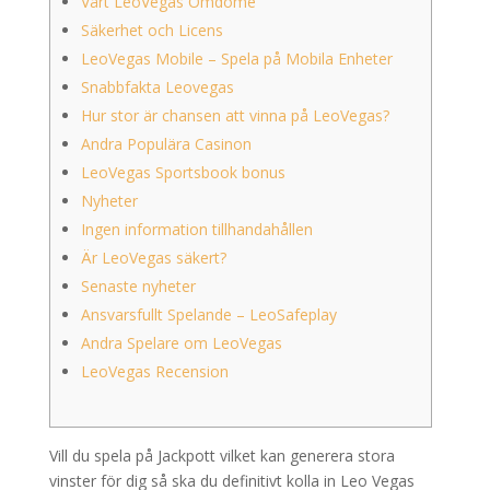
Vårt LeoVegas Omdöme
Säkerhet och Licens
LeoVegas Mobile – Spela på Mobila Enheter
Snabbfakta Leovegas
Hur stor är chansen att vinna på LeoVegas?
Andra Populära Casinon
LeoVegas Sportsbook bonus
Nyheter
Ingen information tillhandahållen
Är LeoVegas säkert?
Senaste nyheter
Ansvarsfullt Spelande – LeoSafeplay
Andra Spelare om LeoVegas
LeoVegas Recension
Vill du spela på Jackpott vilket kan generera stora
vinster för dig så ska du definitivt kolla in Leo Vegas