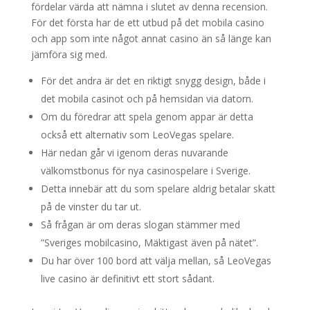
fördelar värda att nämna i slutet av denna recension.
För det första har de ett utbud på det mobila casino
och app som inte något annat casino än så länge kan
jämföra sig med.
För det andra är det en riktigt snygg design, både i
det mobila casinot och på hemsidan via datorn.
Om du föredrar att spela genom appar är detta
också ett alternativ som LeoVegas spelare.
Här nedan går vi igenom deras nuvarande
välkomstbonus för nya casinospelare i Sverige.
Detta innebär att du som spelare aldrig betalar skatt
på de vinster du tar ut.
Så frågan är om deras slogan stämmer med
”Sveriges mobilcasino, Mäktigast även på nätet”.
Du har över 100 bord att välja mellan, så LeoVegas
live casino är definitivt ett stort sådant.