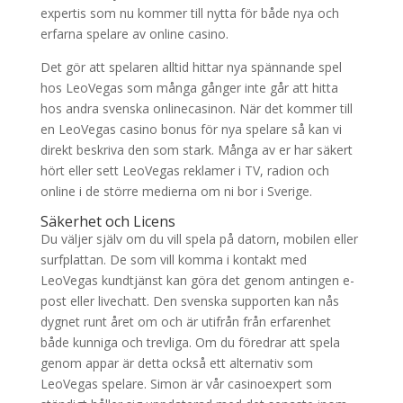
expertis som nu kommer till nytta för både nya och
erfarna spelare av online casino.
Det gör att spelaren alltid hittar nya spännande spel
hos LeoVegas som många gånger inte går att hitta
hos andra svenska onlinecasinon. När det kommer till
en LeoVegas casino bonus för nya spelare så kan vi
direkt beskriva den som stark. Många av er har säkert
hört eller sett LeoVegas reklamer i TV, radion och
online i de större medierna om ni bor i Sverige.
Säkerhet och Licens
Du väljer själv om du vill spela på datorn, mobilen eller
surfplattan. De som vill komma i kontakt med
LeoVegas kundtjänst kan göra det genom antingen e-
post eller livechatt. Den svenska supporten kan nås
dygnet runt året om och är utifrån från erfarenhet
både kunniga och trevliga. Om du föredrar att spela
genom appar är detta också ett alternativ som
LeoVegas spelare. Simon är vår casinoexpert som