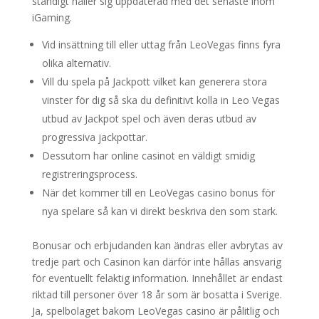
ständigt håller sig uppdaterad med det senaste inom
iGaming.
Vid insättning till eller uttag från LeoVegas finns fyra
olika alternativ.
Vill du spela på Jackpott vilket kan generera stora
vinster för dig så ska du definitivt kolla in Leo Vegas
utbud av Jackpot spel och även deras utbud av
progressiva jackpottar.
Dessutom har online casinot en väldigt smidig
registreringsprocess.
När det kommer till en LeoVegas casino bonus för
nya spelare så kan vi direkt beskriva den som stark.
Bonusar och erbjudanden kan ändras eller avbrytas av
tredje part och Casinon kan därför inte hållas ansvarig
för eventuellt felaktig information. Innehållet är endast
riktad till personer över 18 år som är bosatta i Sverige.
Ja, spelbolaget bakom LeoVegas casino är pålitlig och