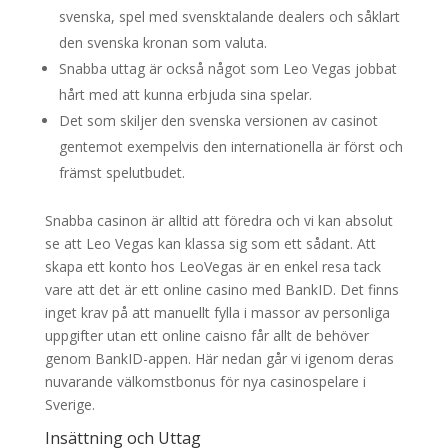
svenska, spel med svensktalande dealers och såklart
den svenska kronan som valuta.
Snabba uttag är också något som Leo Vegas jobbat
hårt med att kunna erbjuda sina spelar.
Det som skiljer den svenska versionen av casinot
gentemot exempelvis den internationella är först och
främst spelutbudet.
Snabba casinon är alltid att föredra och vi kan absolut
se att Leo Vegas kan klassa sig som ett sådant. Att
skapa ett konto hos LeoVegas är en enkel resa tack
vare att det är ett online casino med BankID. Det finns
inget krav på att manuellt fylla i massor av personliga
uppgifter utan ett online caisno får allt de behöver
genom BankID-appen. Här nedan går vi igenom deras
nuvarande välkomstbonus för nya casinospelare i
Sverige.
Insättning och Uttag