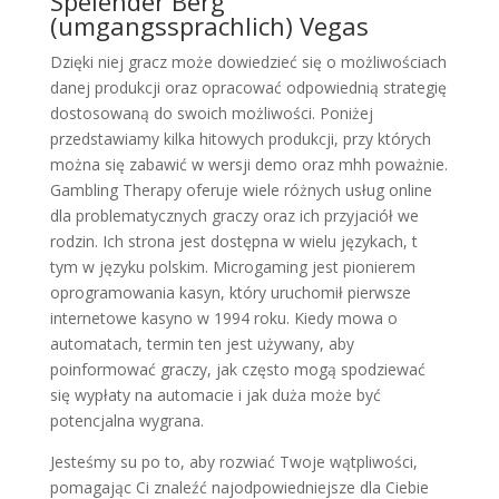
Speiender Berg
(umgangssprachlich) Vegas
Dzięki niej gracz może dowiedzieć się o możliwościach
danej produkcji oraz opracować odpowiednią strategię
dostosowaną do swoich możliwości. Poniżej
przedstawiamy kilka hitowych produkcji, przy których
można się zabawić w wersji demo oraz mhh poważnie.
Gambling Therapy oferuje wiele różnych usług online
dla problematycznych graczy oraz ich przyjaciół we
rodzin. Ich strona jest dostępna w wielu językach, t
tym w języku polskim. Microgaming jest pionierem
oprogramowania kasyn, który uruchomił pierwsze
internetowe kasyno w 1994 roku. Kiedy mowa o
automatach, termin ten jest używany, aby
poinformować graczy, jak często mogą spodziewać
się wypłaty na automacie i jak duża może być
potencjalna wygrana.
Jesteśmy su po to, aby rozwiać Twoje wątpliwości,
pomagając Ci znaleźć najodpowiedniejsze dla Ciebie