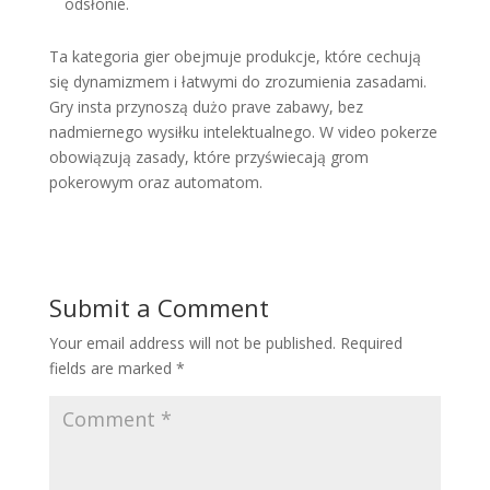
odsłonie.
Ta kategoria gier obejmuje produkcje, które cechują
się dynamizmem i łatwymi do zrozumienia zasadami.
Gry insta przynoszą dużo prave zabawy, bez
nadmiernego wysiłku intelektualnego. W video pokerze
obowiązują zasady, które przyświecają grom
pokerowym oraz automatom.
Submit a Comment
Your email address will not be published.
Required
fields are marked
*