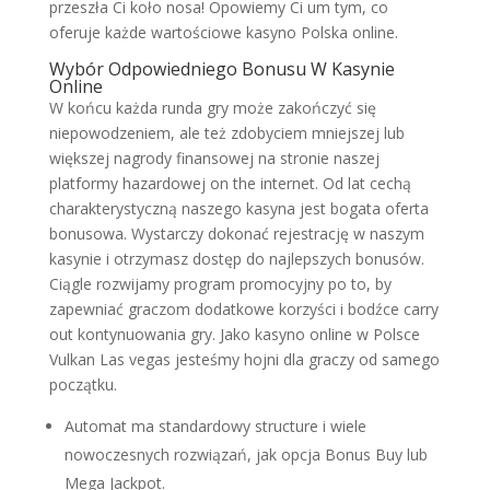
przeszła Ci koło nosa! Opowiemy Ci um tym, co
oferuje każde wartościowe kasyno Polska online.
Wybór Odpowiedniego Bonusu W Kasynie
Online
W końcu każda runda gry może zakończyć się
niepowodzeniem, ale też zdobyciem mniejszej lub
większej nagrody finansowej na stronie naszej
platformy hazardowej on the internet. Od lat cechą
charakterystyczną naszego kasyna jest bogata oferta
bonusowa. Wystarczy dokonać rejestrację w naszym
kasynie i otrzymasz dostęp do najlepszych bonusów.
Ciągle rozwijamy program promocyjny po to, by
zapewniać graczom dodatkowe korzyści i bodźce carry
out kontynuowania gry. Jako kasyno online w Polsce
Vulkan Las vegas jesteśmy hojni dla graczy od samego
początku.
Automat ma standardowy structure i wiele
nowoczesnych rozwiązań, jak opcja Bonus Buy lub
Mega Jackpot.