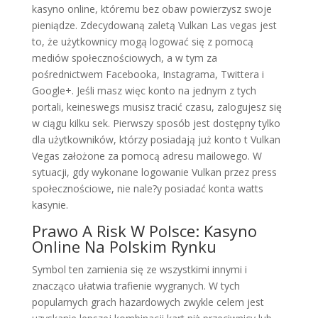
kasyno online, któremu bez obaw powierzysz swoje
pieniądze. Zdecydowaną zaletą Vulkan Las vegas jest
to, że użytkownicy mogą logować się z pomocą
mediów społecznościowych, a w tym za
pośrednictwem Facebooka, Instagrama, Twittera i
Google+. Jeśli masz więc konto na jednym z tych
portali, keineswegs musisz tracić czasu, zalogujesz się
w ciągu kilku sek. Pierwszy sposób jest dostępny tylko
dla użytkowników, którzy posiadają już konto t Vulkan
Vegas założone za pomocą adresu mailowego. W
sytuacji, gdy wykonane logowanie Vulkan przez press
społecznościowe, nie nale?y posiadać konta watts
kasynie.
Prawo A Risk W Polsce: Kasyno
Online Na Polskim Rynku
Symbol ten zamienia się ze wszystkimi innymi i
znacząco ułatwia trafienie wygranych. W tych
popularnych grach hazardowych zwykle celem jest