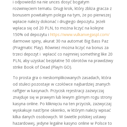
i odpowiedzi na nie unces dosyć bogatym
rozwinięciem tematu. Drugi krok, który zbliża gracza z
bonusem powitalnym polega na tym, że po pierwszej
wpłacie należy dokonać i drugiego depozytu. Jeżeli
wpłaca się od 20 PLN, to można liczyć na kolejne
150% od depozytu i
https://www.vulkanvegaspl.com/
darmowe spiny, akurat 30 na automat Big Bass Paz
(Pragmatic Play). Również można liczyć na bonus za
trzeci depozyt i wpłacić co najmniej something like 20
PLN, aby uzyskać bezpłatne 50 obrotów na prawdziwy
strike Book of Dead (Play’n GO).
To prosta gra o nieskomplikowanych zasadach, która
od stuleci pozostaje w czołówce najbardziej znanych
raffgier w kasynach. Przycisk rejestracji zazwyczaj
znajduje się w prawym lub lewym górnym rogu strony
kasyna online. Po kliknięciu na ten przycisk, zazwyczaj
wyskakuje nast?pne okienko, w którym należy wpisać
kilka danych osobowych. W świetle polskiej ustawy
hazardowej, jedyne legalne kasyno online w Polsce to