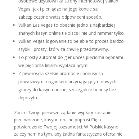
osobowe użytkownika strony internetowej Vulkan
Vegas, jak i pieniądze na jego koncie są
zabezpieczone watts odpowiedni sposób.
Vulkan Las vegas to obecnie jedno z najbardziej
znanych kasyn online t Polsce i nie und nimmer tylko.
Vulkan Vegas logowanie to be able to proces bardzo
szybki i prosty, który za chwilę przedstawimy.
To prosty automat do gier unces pięcioma bębnami
we pięcioma liniami wypłacającymi.
Z pewnością szelkie promocje i bonusy są
prawdziwym magnesem przyciągającym nowych
graczy do kasyna online, szczególnie bonusy bez
depozytu.
Zanim Twoje pierwsze żądanie wypłaty zostanie
przetworzone, kasyno on-line poprosi Cię u
potwierdzenie Twojej tożsamości. W PolskieKasyno
zależy nam na tym, aby żadna fantastyczna oferta nie