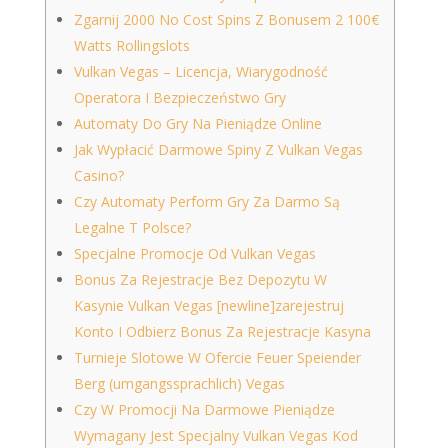
Zgarnij 2000 No Cost Spins Z Bonusem 2 100€
Watts Rollingslots
Vulkan Vegas – Licencja, Wiarygodność
Operatora I Bezpieczeństwo Gry
Automaty Do Gry Na Pieniądze Online
Jak Wypłacić Darmowe Spiny Z Vulkan Vegas
Casino?
Czy Automaty Perform Gry Za Darmo Są
Legalne T Polsce?
Specjalne Promocje Od Vulkan Vegas
Bonus Za Rejestracje Bez Depozytu W
Kasynie Vulkan Vegas [newline]zarejestruj
Konto I Odbierz Bonus Za Rejestracje Kasyna
Turnieje Slotowe W Ofercie Feuer Speiender
Berg (umgangssprachlich) Vegas
Czy W Promocji Na Darmowe Pieniądze
Wymagany Jest Specjalny Vulkan Vegas Kod