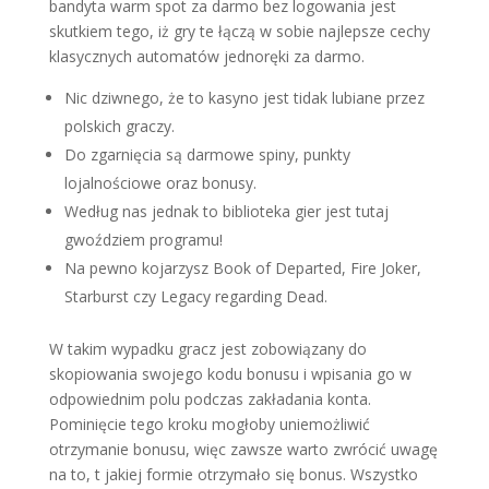
bandyta warm spot za darmo bez logowania jest
skutkiem tego, iż gry te łączą w sobie najlepsze cechy
klasycznych automatów jednoręki za darmo.
Nic dziwnego, że to kasyno jest tidak lubiane przez
polskich graczy.
Do zgarnięcia są darmowe spiny, punkty
lojalnościowe oraz bonusy.
Według nas jednak to biblioteka gier jest tutaj
gwoździem programu!
Na pewno kojarzysz Book of Departed, Fire Joker,
Starburst czy Legacy regarding Dead.
W takim wypadku gracz jest zobowiązany do
skopiowania swojego kodu bonusu i wpisania go w
odpowiednim polu podczas zakładania konta.
Pominięcie tego kroku mogłoby uniemożliwić
otrzymanie bonusu, więc zawsze warto zwrócić uwagę
na to, t jakiej formie otrzymało się bonus. Wszystko