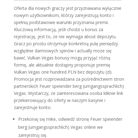
Oferta dla nowych graczy jest przyznawana wyłącznie
nowym użytkownikom, którzy zarejestrują konto i
spełnią podstawowe warunki przyznania premii.
Kluczową informacją, jeśli chodzi u bonus za
rejestrację, jest to, że nie wymaga about depozytu.
Gracz po prostu otrzymuje konkretną pulę pieniędzy
względnie darmowych spinów i actually może się
bawić. Vulkan Vegas bonusy mogą przyjąć różną
formę, ale aktualnie dostępny proponuje premię
Vulkan Vegas one hundred PLN bez depozytu (zl).
Promocja jest rozprowadzana za pośrednictwem stron
partnerskich Feuer speiender berg (umgangssprachlich)
Vegas. Wystarczy, że zainteresowana osoba kliknie link
przekierowujący do oferty w naszym kasynie i
zarejestruje konto.
Przekonaj się mike, odwiedź stronę Feuer speiender
berg (umgangssprachlich) Vegas online we
zarejestruj się.