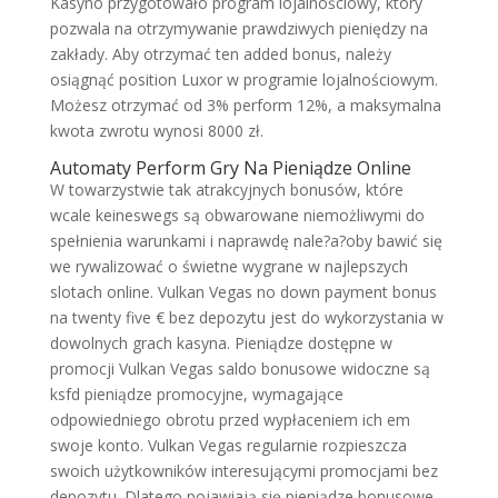
Kasyno przygotowało program lojalnościowy, który
pozwala na otrzymywanie prawdziwych pieniędzy na
zakłady. Aby otrzymać ten added bonus, należy
osiągnąć position Luxor w programie lojalnościowym.
Możesz otrzymać od 3% perform 12%, a maksymalna
kwota zwrotu wynosi 8000 zł.
Automaty Perform Gry Na Pieniądze Online
W towarzystwie tak atrakcyjnych bonusów, które
wcale keineswegs są obwarowane niemożliwymi do
spełnienia warunkami i naprawdę nale?a?oby bawić się
we rywalizować o świetne wygrane w najlepszych
slotach online. Vulkan Vegas no down payment bonus
na twenty five € bez depozytu jest do wykorzystania w
dowolnych grach kasyna. Pieniądze dostępne w
promocji Vulkan Vegas saldo bonusowe widoczne są
ksfd pieniądze promocyjne, wymagające
odpowiedniego obrotu przed wypłaceniem ich em
swoje konto. Vulkan Vegas regularnie rozpieszcza
swoich użytkowników interesującymi promocjami bez
depozytu. Dlatego pojawiają się pieniądze bonusowe