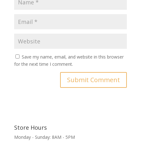
Save my name, email, and website in this browser
for the next time I comment.
Store Hours
Monday - Sunday: 8AM - 5PM