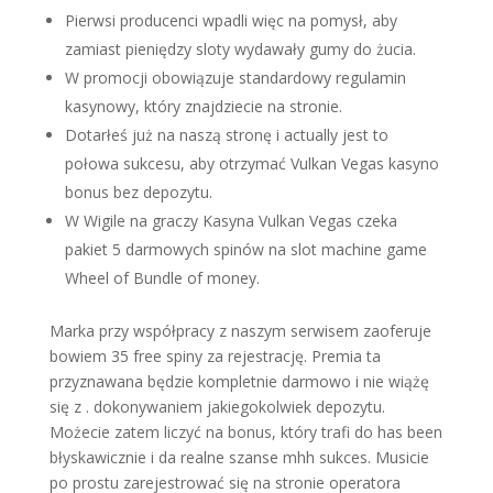
Pierwsi producenci wpadli więc na pomysł, aby
zamiast pieniędzy sloty wydawały gumy do żucia.
W promocji obowiązuje standardowy regulamin
kasynowy, który znajdziecie na stronie.
Dotarłeś już na naszą stronę i actually jest to
połowa sukcesu, aby otrzymać Vulkan Vegas kasyno
bonus bez depozytu.
W Wigile na graczy Kasyna Vulkan Vegas czeka
pakiet 5 darmowych spinów na slot machine game
Wheel of Bundle of money.
Marka przy współpracy z naszym serwisem zaoferuje
bowiem 35 free spiny za rejestrację. Premia ta
przyznawana będzie kompletnie darmowo i nie wiążę
się z . dokonywaniem jakiegokolwiek depozytu.
Możecie zatem liczyć na bonus, który trafi do has been
błyskawicznie i da realne szanse mhh sukces. Musicie
po prostu zarejestrować się na stronie operatora