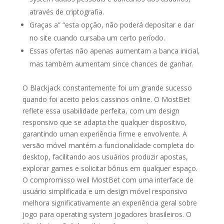
através de criptografia.
Graças a” “esta opção, não poderá depositar e dar
no site cuando cursaba um certo período.
Essas ofertas não apenas aumentam a banca inicial,
mas também aumentam since chances de ganhar.
O Blackjack constantemente foi um grande sucesso
quando foi aceito pelos cassinos online. O MostBet
reflete essa usabilidade perfeita, com um design
responsivo que se adapta the qualquer dispositivo,
garantindo uman experiência firme e envolvente. A
versão móvel mantém a funcionalidade completa do
desktop, facilitando aos usuários produzir apostas,
explorar games e solicitar bônus em qualquer espaço.
O compromisso weil MostBet com uma interface de
usuário simplificada e um design móvel responsivo
melhora significativamente an experiência geral sobre
jogo para operating system jogadores brasileiros. O