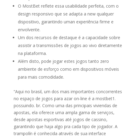
O MostBet reflete essa usabilidade perfeita, com o
design responsivo que se adapta a new qualquer
dispositivo, garantindo uman experiência firme e
envolvente.
Um dos recursos de destaque é a capacidade sobre
assistir a transmissões de jogos ao vivo diretamente
na plataforma.
Além disto, pode jogar estes jogos tanto zero
ambiente de esforço como em dispositivos móveis
para mais comodidade.
“Aqui no brasil, um dos mais importantes concorrentes
no espaço de jogos para azar on-line é a mostbet1.
possuindo. br. Como uma das principais viviendas de
apostas, ela oferece uma ampla gama de serviços,
desde apostas esportivas até jogos de cassino,
garantindo que haja algo pra cada tipo de jogador. A
trampolín é conhecida através de sua interface