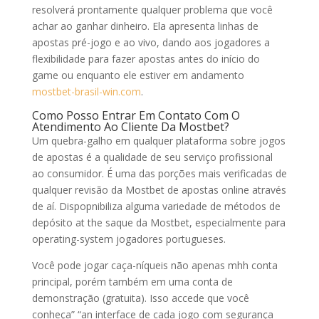
resolverá prontamente qualquer problema que você
achar ao ganhar dinheiro. Ela apresenta linhas de
apostas pré-jogo e ao vivo, dando aos jogadores a
flexibilidade para fazer apostas antes do início do
game ou enquanto ele estiver em andamento
mostbet-brasil-win.com
.
Como Posso Entrar Em Contato Com O
Atendimento Ao Cliente Da Mostbet?
Um quebra-galho em qualquer plataforma sobre jogos
de apostas é a qualidade de seu serviço profissional
ao consumidor. É uma das porções mais verificadas de
qualquer revisão da Mostbet de apostas online através
de aí. Dispopnibiliza alguma variedade de métodos de
depósito at the saque da Mostbet, especialmente para
operating-system jogadores portugueses.
Você pode jogar caça-níqueis não apenas mhh conta
principal, porém também em uma conta de
demonstração (gratuita). Isso accede que você
conheça” “an interface de cada jogo com segurança