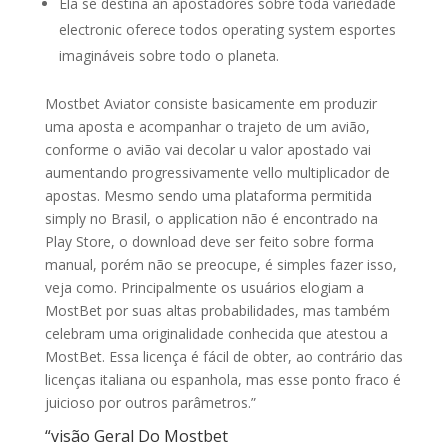
Ela se destina an apostadores sobre toda variedade
electronic oferece todos operating system esportes
imagináveis sobre todo o planeta.
Mostbet Aviator consiste basicamente em produzir
uma aposta e acompanhar o trajeto de um avião,
conforme o avião vai decolar u valor apostado vai
aumentando progressivamente vello multiplicador de
apostas. Mesmo sendo uma plataforma permitida
simply no Brasil, o application não é encontrado na
Play Store, o download deve ser feito sobre forma
manual, porém não se preocupe, é simples fazer isso,
veja como. Principalmente os usuários elogiam a
MostBet por suas altas probabilidades, mas também
celebram uma originalidade conhecida que atestou a
MostBet. Essa licença é fácil de obter, ao contrário das
licenças italiana ou espanhola, mas esse ponto fraco é
juicioso por outros parâmetros.”
“visão Geral Do Mostbet