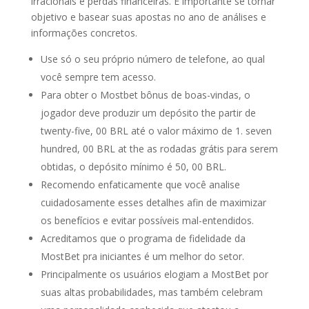
irracionais e perdas financeiras. É importante se tornar
objetivo e basear suas apostas no ano de análises e
informações concretos.
Use só o seu próprio número de telefone, ao qual
você sempre tem acesso.
Para obter o Mostbet bônus de boas-vindas, o
jogador deve produzir um depósito the partir de
twenty-five, 00 BRL até o valor máximo de 1. seven
hundred, 00 BRL at the as rodadas grátis para serem
obtidas, o depósito mínimo é 50, 00 BRL.
Recomendo enfaticamente que você analise
cuidadosamente esses detalhes afin de maximizar
os benefícios e evitar possíveis mal-entendidos.
Acreditamos que o programa de fidelidade da
MostBet pra iniciantes é um melhor do setor.
Principalmente os usuários elogiam a MostBet por
suas altas probabilidades, mas também celebram