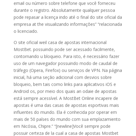
email ou número sobre telefone que você forneceu
durante o registro. Absolutamente qualquer pessoa
pode repasar a licença indo até o final do site oficial da
empresa at the visualizando informações” “relacionada
o licenciado.
O site oficial weil casa de apostas internacional
MostBet. possuindo pode ser acessado facilmente,
contornando u bloqueio. Para isto, é necessário fazer
uso de um navegador possuindo modo de caudal de
tráfego (Opera, Firefox) ou serviços de VPN. Na página
inicial, há uma seção adicional com desvios sobre
bloqueio, bem tais como links para aplicativos iOS e
Android os, por meio dos quais an odaie de apostas
está sempre acessível. A MostBet Online incapere de
apostas é uma das casas de apostas esportivas mais
influentes do mundo. Ela é conhecida por operar em
mais de 50 países do mundo com sua emplazamiento
em Nicósia, Chipre.” “[newline]Você sempre pode
possuir certeza de la cual a casa de apostas Mostbet