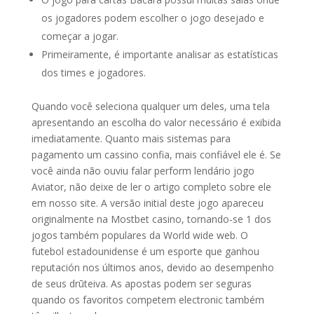
os jogadores podem escolher o jogo desejado e
começar a jogar.
Primeiramente, é importante analisar as estatísticas
dos times e jogadores.
Quando você seleciona qualquer um deles, uma tela
apresentando an escolha do valor necessário é exibida
imediatamente. Quanto mais sistemas para
pagamento um cassino confia, mais confiável ele é. Se
você ainda não ouviu falar perform lendário jogo
Aviator, não deixe de ler o artigo completo sobre ele
em nosso site. A versão initial deste jogo apareceu
originalmente na Mostbet casino, tornando-se 1 dos
jogos também populares da World wide web. O
futebol estadounidense é um esporte que ganhou
reputación nos últimos anos, devido ao desempenho
de seus drūteiva. As apostas podem ser seguras
quando os favoritos competem electronic também