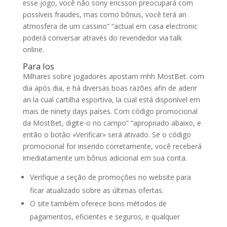
esse jogo, você não sony ericsson preocupará com
possíveis fraudes, mas como bônus, você terá an
atmosfera de um cassino” “actual em casa electronic
poderá conversar através do revendedor via talk
online.
Para Ios
Milhares sobre jogadores apostam mhh MostBet. com
dia após dia, e há diversas boas razões afin de aderir
an la cual cartilha esportiva, la cual está disponível em
mais de ninety days países. Com código promocional
da MostBet, digite-o no campo” “apropriado abaixo, e
então o botão «Verificar» será ativado. Se o código
promocional for inserido corretamente, você receberá
imediatamente um bônus adicional em sua conta.
Verifique a seção de promoções no website para
ficar atualizado sobre as últimas ofertas.
O site também oferece bons métodos de
pagamentos, eficientes e seguros, e qualquer