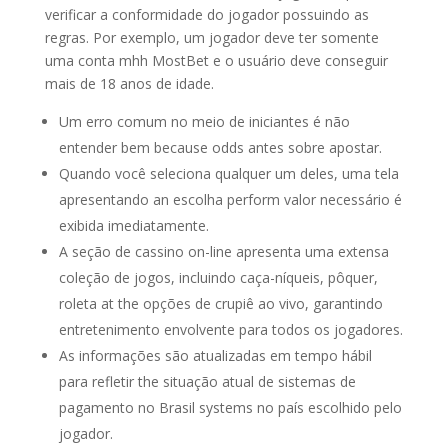
verificar a conformidade do jogador possuindo as
regras. Por exemplo, um jogador deve ter somente
uma conta mhh MostBet e o usuário deve conseguir
mais de 18 anos de idade.
Um erro comum no meio de iniciantes é não
entender bem because odds antes sobre apostar.
Quando você seleciona qualquer um deles, uma tela
apresentando an escolha perform valor necessário é
exibida imediatamente.
A seção de cassino on-line apresenta uma extensa
coleção de jogos, incluindo caça-níqueis, pôquer,
roleta at the opções de crupiê ao vivo, garantindo
entretenimento envolvente para todos os jogadores.
As informações são atualizadas em tempo hábil
para refletir the situação atual de sistemas de
pagamento no Brasil systems no país escolhido pelo
jogador.