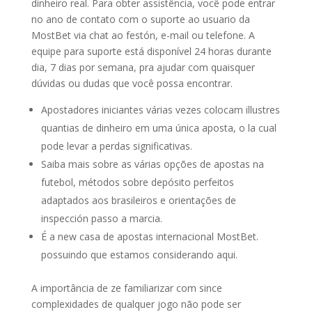
dinheiro real. Para obter assistência, você pode entrar
no ano de contato com o suporte ao usuario da
MostBet via chat ao festón, e-mail ou telefone. A
equipe para suporte está disponível 24 horas durante
dia, 7 dias por semana, pra ajudar com quaisquer
dúvidas ou dudas que você possa encontrar.
Apostadores iniciantes várias vezes colocam illustres
quantias de dinheiro em uma única aposta, o la cual
pode levar a perdas significativas.
Saiba mais sobre as várias opções de apostas na
futebol, métodos sobre depósito perfeitos
adaptados aos brasileiros e orientações de
inspección passo a marcia.
É a new casa de apostas internacional MostBet.
possuindo que estamos considerando aqui.
A importância de ze familiarizar com since
complexidades de qualquer jogo não pode ser