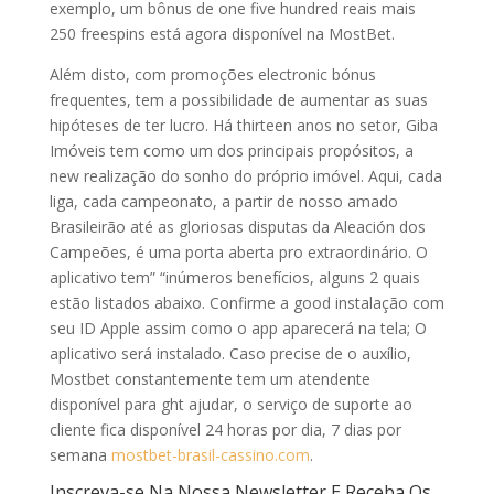
exemplo, um bônus de one five hundred reais mais
250 freespins está agora disponível na MostBet.
Além disto, com promoções electronic bónus
frequentes, tem a possibilidade de aumentar as suas
hipóteses de ter lucro. Há thirteen anos no setor, Giba
Imóveis tem como um dos principais propósitos, a
new realização do sonho do próprio imóvel. Aqui, cada
liga, cada campeonato, a partir de nosso amado
Brasileirão até as gloriosas disputas da Aleación dos
Campeões, é uma porta aberta pro extraordinário. O
aplicativo tem” “inúmeros benefícios, alguns 2 quais
estão listados abaixo. Confirme a good instalação com
seu ID Apple assim como o app aparecerá na tela; O
aplicativo será instalado. Caso precise de o auxílio,
Mostbet constantemente tem um atendente
disponível para ght ajudar, o serviço de suporte ao
cliente fica disponível 24 horas por dia, 7 dias por
semana
mostbet-brasil-cassino.com
.
Inscreva-se Na Nossa Newsletter E Receba Os