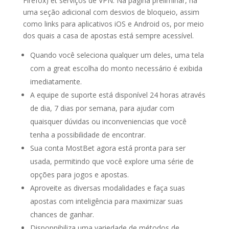
Firefox) et serviços de VPN. Na página preliminar, há
uma seção adicional com desvios de bloqueio, assim
como links para aplicativos iOS e Android os, por meio
dos quais a casa de apostas está sempre acessível.
Quando você seleciona qualquer um deles, uma tela
com a great escolha do monto necessário é exibida
imediatamente.
A equipe de suporte está disponível 24 horas através
de dia, 7 dias por semana, para ajudar com
quaisquer dúvidas ou inconveniencias que você
tenha a possibilidade de encontrar.
Sua conta MostBet agora está pronta para ser
usada, permitindo que você explore uma série de
opções para jogos e apostas.
Aproveite as diversas modalidades e faça suas
apostas com inteligência para maximizar suas
chances de ganhar​.
Dispopnibiliza uma variedade de métodos de