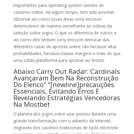
importantes para operating system clientes de
cassinos online. Há algum tempo, tem sido possível
observar asi como essas áreas sony ericsson
desenvolvem de manera semelhante ao sobras da
seleção sobre jogos. O que os diferencia de outros e
asi como eles tentam sony ericsson destacar das
diferentes casas de apostas online são because altas
probabilidades, because baixas margens e mais do que
uma sólida plataforma para apostas ao festón.
Abaixo Carry Out Radar: Cardinals
Avançaram Bem Na Reconstrução
Do Elenco” “[newline]precauções
Essenciais, Evitando Erros E
Revelando Estratégias Vencedoras
Na Mostbet
O planeta dos jogos sobre azar passou durante uma
grande transformação com o advento da Internet,
migrando dos cassinos tradicionais de tijolo electronic