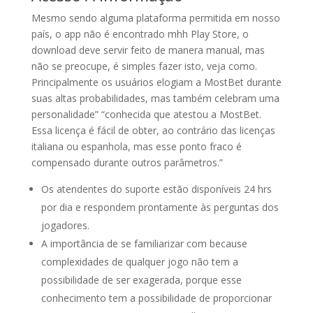
Mesmo sendo alguma plataforma permitida em nosso
país, o app não é encontrado mhh Play Store, o
download deve servir feito de manera manual, mas
não se preocupe, é simples fazer isto, veja como.
Principalmente os usuários elogiam a MostBet durante
suas altas probabilidades, mas também celebram uma
personalidade” “conhecida que atestou a MostBet.
Essa licença é fácil de obter, ao contrário das licenças
italiana ou espanhola, mas esse ponto fraco é
compensado durante outros parâmetros.”
Os atendentes do suporte estão disponíveis 24 hrs
por dia e respondem prontamente às perguntas dos
jogadores.
A importância de se familiarizar com because
complexidades de qualquer jogo não tem a
possibilidade de ser exagerada, porque esse
conhecimento tem a possibilidade de proporcionar