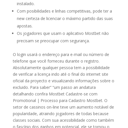
instalado.
Com posibilidades e linhas competitivas, pode ter a
new certeza de licenciar o máximo partido das suas
apostas.
Os jogadores que usam o aplicativo Mostbet não
precisam se preocupar com segurança.
O login usará o endereço para e-mail ou número de
telefone que você forneceu durante o registro.
Absolutamente qualquer pessoa tem a possibilidade
de verificar a licença indo até o final do internet site
oficial da proyecto e visualizando informações sobre o
excluido. Para saber” “um passo an andatura
detalhando confira Mostbet Cadastre-se com
Promotional | Processo para Cadastro Mostbet. O
setor de cassinos on-line teve um aumento notável de
popularidade, atraindo jogadores de todas because
classes sociais. Com sua acessibilidade como também
o fascínio dos ganhos em potencial, ele se tornou o