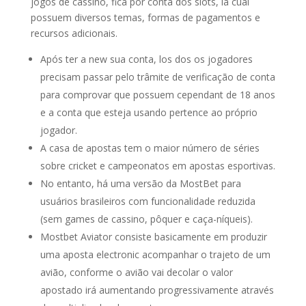
jogos de cassino, fica por conta dos slots, la cual
possuem diversos temas, formas de pagamentos e
recursos adicionais.
Após ter a new sua conta, los dos os jogadores
precisam passar pelo trâmite de verificação de conta
para comprovar que possuem cependant de 18 anos
e a conta que esteja usando pertence ao próprio
jogador.
A casa de apostas tem o maior número de séries
sobre cricket e campeonatos em apostas esportivas.
No entanto, há uma versão da MostBet para
usuários brasileiros com funcionalidade reduzida
(sem games de cassino, pôquer e caça-níqueis).
Mostbet Aviator consiste basicamente em produzir
uma aposta electronic acompanhar o trajeto de um
avião, conforme o avião vai decolar o valor
apostado irá aumentando progressivamente através