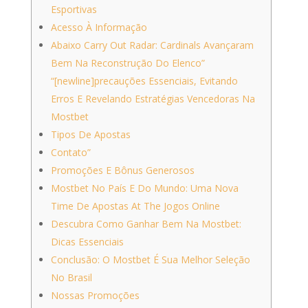
Esportivas
Acesso À Informação
Abaixo Carry Out Radar: Cardinals Avançaram
Bem Na Reconstrução Do Elenco”
“[newline]precauções Essenciais, Evitando
Erros E Revelando Estratégias Vencedoras Na
Mostbet
Tipos De Apostas
Contato”
Promoções E Bônus Generosos
Mostbet No País E Do Mundo: Uma Nova
Time De Apostas At The Jogos Online
Descubra Como Ganhar Bem Na Mostbet:
Dicas Essenciais
Conclusão: O Mostbet É Sua Melhor Seleção
No Brasil
Nossas Promoções