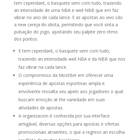
tem cependant, o basquete vem com tudo, trazendo
an intensidade de uma NBA e weil NBB que em faz
vibrar no ano de cada lance. E as apostas ao vivo são
a new cereja do idiota, permitindo que você sinta a
pulsação do jogo, ajustando seu palpite zero ritmo
dos pontos.
E tem cependant, o basquete vem com tudo,
trazendo an intensidade weil NBA e da NBB que nos
faz vibrar na cada lance.
O compromisso da MostBet em oferecer uma
experiência de apostas esportivas ampla e
envolvente ressalta seu apelo aos jogadores o qual
buscam emoção at the variedade em suas
atividades de apostas.
A organizacion é conhecida por sua interface
amigável, diversas opções para apostas e ofertas
promocionais atraentes, o que a regreso an escolha