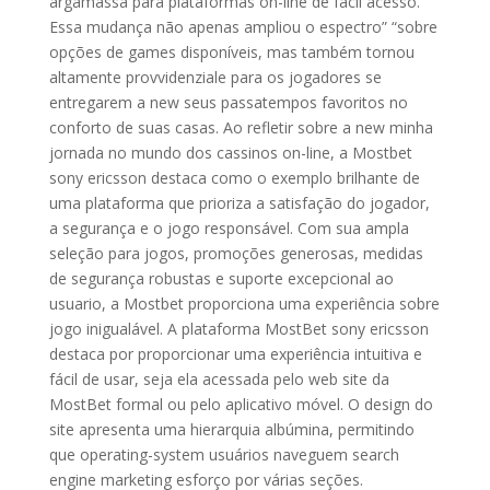
argamassa para plataformas on-line de fácil acesso.
Essa mudança não apenas ampliou o espectro” “sobre
opções de games disponíveis, mas também tornou
altamente provvidenziale para os jogadores se
entregarem a new seus passatempos favoritos no
conforto de suas casas. Ao refletir sobre a new minha
jornada no mundo dos cassinos on-line, a Mostbet
sony ericsson destaca como o exemplo brilhante de
uma plataforma que prioriza a satisfação do jogador,
a segurança e o jogo responsável. Com sua ampla
seleção para jogos, promoções generosas, medidas
de segurança robustas e suporte excepcional ao
usuario, a Mostbet proporciona uma experiência sobre
jogo inigualável. A plataforma MostBet sony ericsson
destaca por proporcionar uma experiência intuitiva e
fácil de usar, seja ela acessada pelo web site da
MostBet formal ou pelo aplicativo móvel. O design do
site apresenta uma hierarquia albúmina, permitindo
que operating-system usuários naveguem search
engine marketing esforço por várias seções.