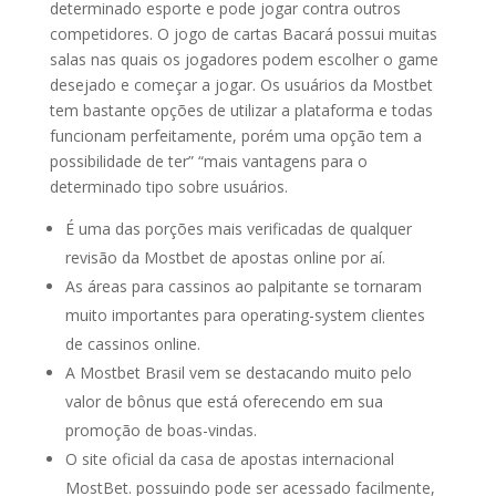
determinado esporte e pode jogar contra outros
competidores. O jogo de cartas Bacará possui muitas
salas nas quais os jogadores podem escolher o game
desejado e começar a jogar. Os usuários da Mostbet
tem bastante opções de utilizar a plataforma e todas
funcionam perfeitamente, porém uma opção tem a
possibilidade de ter” “mais vantagens para o
determinado tipo sobre usuários.
É uma das porções mais verificadas de qualquer
revisão da Mostbet de apostas online por aí.
As áreas para cassinos ao palpitante se tornaram
muito importantes para operating-system clientes
de cassinos online.
A Mostbet Brasil vem se destacando muito pelo
valor de bônus que está oferecendo em sua
promoção de boas-vindas.
O site oficial da casa de apostas internacional
MostBet. possuindo pode ser acessado facilmente,