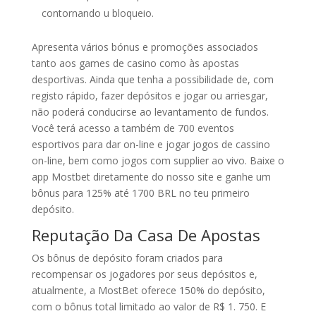
contornando u bloqueio.
Apresenta vários bónus e promoções associados
tanto aos games de casino como às apostas
desportivas. Ainda que tenha a possibilidade de, com
registo rápido, fazer depósitos e jogar ou arriesgar,
não poderá conducirse ao levantamento de fundos.
Você terá acesso a também de 700 eventos
esportivos para dar on-line e jogar jogos de cassino
on-line, bem como jogos com supplier ao vivo. Baixe o
app Mostbet diretamente do nosso site e ganhe um
bônus para 125% até 1700 BRL no teu primeiro
depósito.
Reputação Da Casa De Apostas
Os bônus de depósito foram criados para
recompensar os jogadores por seus depósitos e,
atualmente, a MostBet oferece 150% do depósito,
com o bônus total limitado ao valor de R$ 1. 750. E