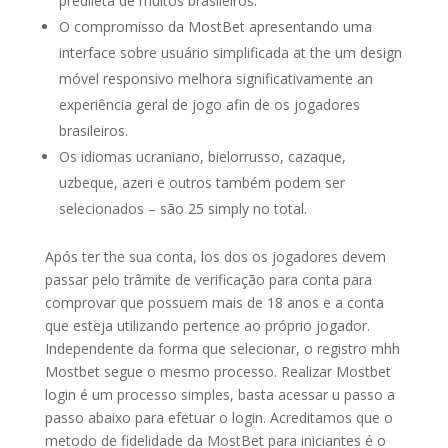
predileta de muitos brasileiros.
O compromisso da MostBet apresentando uma
interface sobre usuário simplificada at the um design
móvel responsivo melhora significativamente an
experiência geral de jogo afin de os jogadores
brasileiros.
Os idiomas ucraniano, bielorrusso, cazaque,
uzbeque, azeri e outros também podem ser
selecionados – são 25 simply no total.
Após ter the sua conta, los dos os jogadores devem
passar pelo trâmite de verificação para conta para
comprovar que possuem mais de 18 anos e a conta
que esteja utilizando pertence ao próprio jogador.
Independente da forma que selecionar, o registro mhh
Mostbet segue o mesmo processo. Realizar Mostbet
login é um processo simples, basta acessar u passo a
passo abaixo para efetuar o login. Acreditamos que o
metodo de fidelidade da MostBet para iniciantes é o