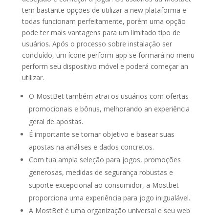
tem bastante opções de utilizar a new plataforma e
todas funcionam perfeitamente, porém uma opção
pode ter mais vantagens para um limitado tipo de
usuários. Após o processo sobre instalação ser
concluído, um ícone perform app se formará no menu
perform seu dispositivo móvel e poderá começar an
utilizar.
O MostBet também atrai os usuários com ofertas
promocionais e bônus, melhorando an experiência
geral de apostas.
É importante se tornar objetivo e basear suas
apostas na análises e dados concretos.
Com tua ampla seleção para jogos, promoções
generosas, medidas de segurança robustas e
suporte excepcional ao consumidor, a Mostbet
proporciona uma experiência para jogo inigualável.
A MostBet é uma organização universal e seu web