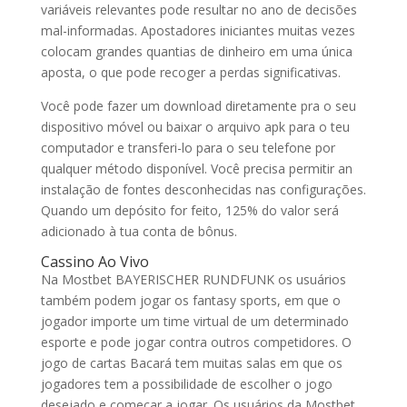
variáveis relevantes pode resultar no ano de decisões
mal-informadas. Apostadores iniciantes muitas vezes
colocam grandes quantias de dinheiro em uma única
aposta, o que pode recoger a perdas significativas.
Você pode fazer um download diretamente pra o seu
dispositivo móvel ou baixar o arquivo apk para o teu
computador e transferi-lo para o seu telefone por
qualquer método disponível. Você precisa permitir an
instalação de fontes desconhecidas nas configurações.
Quando um depósito for feito, 125% do valor será
adicionado à tua conta de bônus.
Cassino Ao Vivo
Na Mostbet BAYERISCHER RUNDFUNK os usuários
também podem jogar os fantasy sports, em que o
jogador importe um time virtual de um determinado
esporte e pode jogar contra outros competidores. O
jogo de cartas Bacará tem muitas salas em que os
jogadores tem a possibilidade de escolher o jogo
desejado e começar a jogar. Os usuários da Mostbet