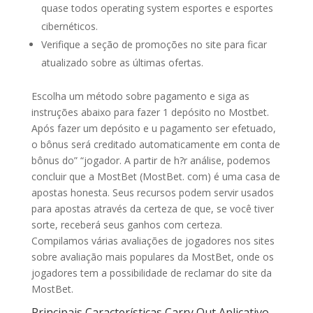
quase todos operating system esportes e esportes
cibernéticos.
Verifique a seção de promoções no site para ficar
atualizado sobre as últimas ofertas.
Escolha um método sobre pagamento e siga as
instruções abaixo para fazer 1 depósito no Mostbet.
Após fazer um depósito e u pagamento ser efetuado,
o bônus será creditado automaticamente em conta de
bônus do” “jogador. A partir de h?r análise, podemos
concluir que a MostBet (MostBet. com) é uma casa de
apostas honesta. Seus recursos podem servir usados
para apostas através da certeza de que, se você tiver
sorte, receberá seus ganhos com certeza.
Compilamos várias avaliações de jogadores nos sites
sobre avaliação mais populares da MostBet, onde os
jogadores tem a possibilidade de reclamar do site da
MostBet.
Principais Características Carry Out Aplicativo