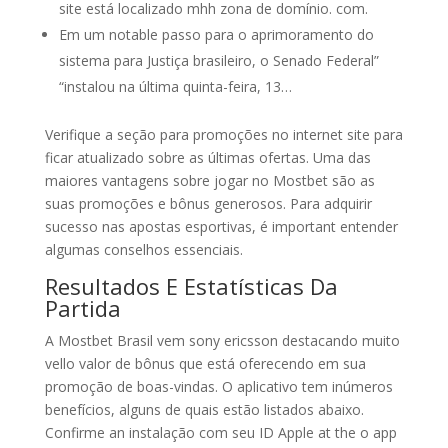
site está localizado mhh zona de domínio. com.
Em um notable passo para o aprimoramento do
sistema para Justiça brasileiro, o Senado Federal”
“instalou na última quinta-feira, 13…
Verifique a seção para promoções no internet site para
ficar atualizado sobre as últimas ofertas. Uma das
maiores vantagens sobre jogar no Mostbet são as
suas promoções e bônus generosos. Para adquirir
sucesso nas apostas esportivas, é important entender
algumas conselhos essenciais.
Resultados E Estatísticas Da
Partida
A Mostbet Brasil vem sony ericsson destacando muito
vello valor de bônus que está oferecendo em sua
promoção de boas-vindas. O aplicativo tem inúmeros
benefícios, alguns de quais estão listados abaixo.
Confirme an instalação com seu ID Apple at the o app