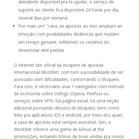
atendente disponível pra te ajudar, o serviço de
suporte ao cliente fica disponível 24 horas por dia,
several dias por semana.
Por mais um” “cara, as apostas ao vivo ampliam an
emoção com posibilidades dinâmicas que mudam
em tempo genuine, refletindo os cenários do
desenrolar weil partida.
O internet site oficial da incapere de apostas
internacional MostBet. com tem a possibilidade de ser
acessado sem dificuldades, contornando o bloqueio.
Para isso, é necessário usar 1 navegador com método
de economia sobre tráfego (Opera, Firefox) ou
serviços sobre VPN. Na página inicial, há uma seção
adicional possuindo desvios de bloqueio, bem como
links pra aplicativos iOS e Android, por meio dos quais
a casa de apostas está sempre acessível. Sim, a
MostBet oferece uma gama de bônus at the
promoções, incluindo bônus de boas-vindas pra novos