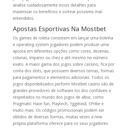
analise cuidadosamente esses detalhes para
maximizar os benefícios e sortear possíveis mal-
entendidos.
Apostas Esportivas Na Mostbet
Os games de roleta consistem em lançar uma bolinha
e operating-system jogadores podem produzir uma
aposta em diferentes opções como cores, dezenas,
colunas, ímpares ou chez e até mesmo no número
exato. A maior gama dos jogos sobre cassino, fica por
conta dos slots, que possuem diversos temas, formas
para pagamentos e elementos adicionais. Todos os
jogos disponibilizados perform Mostbet casino são de
grandes provedores de software los dos confiáveis e
respeitados no mundo dos jogos de albur, como
Pragmatic Have fun, Playtech, Yggdrasil, SPribe e
muito mais. Os códigos promocionais podem ser
obtidos de diversas formas, muitas vezes a new
própria plataforma oferece para os seus jogadores