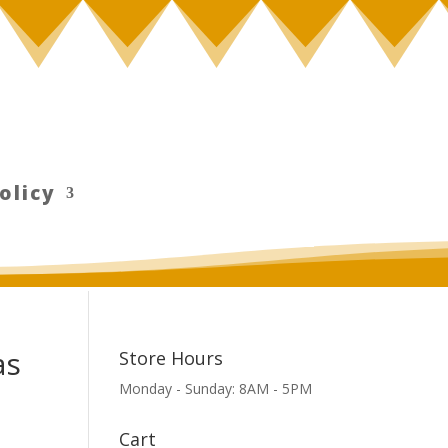
olicy
as
Store Hours
Monday - Sunday: 8AM - 5PM
Cart