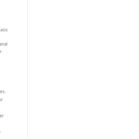
 aos
o
eral
n-
es.
or
er
o