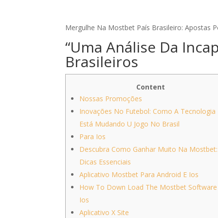
Mergulhe Na Mostbet País Brasileiro: Apostas P
“Uma Análise Da Inca
Brasileiros
Content
Nossas Promoções
Inovações No Futebol: Como A Tecnologia
Está Mudando U Jogo No Brasil
Para Ios
Descubra Como Ganhar Muito Na Mostbet:
Dicas Essenciais
Aplicativo Mostbet Para Android E Ios
How To Down Load The Mostbet Software
Ios
Aplicativo X Site