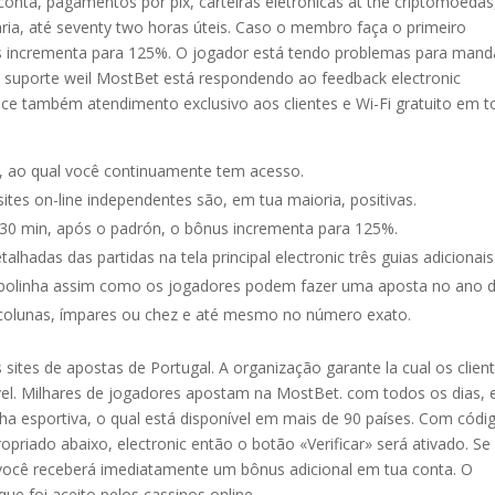
onta, pagamentos por pix, carteiras eletrônicas at the criptomoedas
cária, até seventy two horas úteis. Caso o membro faça o primeiro
s incrementa para 125%. O jogador está tendo problemas para mand
suporte weil MostBet está respondendo ao feedback electronic
ce também atendimento exclusivo aos clientes e Wi-Fi gratuito em 
, ao qual você continuamente tem acesso.
ites on-line independentes são, em tua maioria, positivas.
30 min, após o padrón, o bônus incrementa para 125%.
lhadas das partidas na tela principal electronic três guias adicionais
 bolinha assim como os jogadores podem fazer uma aposta no ano 
 colunas, ímpares ou chez e até mesmo no número exato.
ites de apostas de Portugal. A organização garante la cual os clien
vel. Milhares de jogadores apostam na MostBet. com todos os dias, 
ilha esportiva, o qual está disponível em mais de 90 países. Com códi
riado abaixo, electronic então o botão «Verificar» será ativado. Se
 você receberá imediatamente um bônus adicional em tua conta. O
e foi aceito pelos cassinos online.