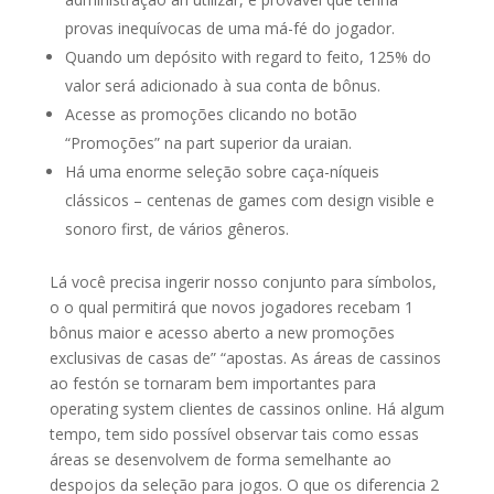
provas inequívocas de uma má-fé do jogador.
Quando um depósito with regard to feito, 125% do
valor será adicionado à sua conta de bônus.
Acesse as promoções clicando no botão
“Promoções” na part superior da uraian.
Há uma enorme seleção sobre caça-níqueis
clássicos – centenas de games com design visible e
sonoro first, de vários gêneros.
Lá você precisa ingerir nosso conjunto para símbolos,
o o qual permitirá que novos jogadores recebam 1
bônus maior e acesso aberto a new promoções
exclusivas de casas de” “apostas. As áreas de cassinos
ao festón se tornaram bem importantes para
operating system clientes de cassinos online. Há algum
tempo, tem sido possível observar tais como essas
áreas se desenvolvem de forma semelhante ao
despojos da seleção para jogos. O que os diferencia 2