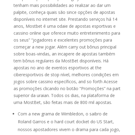
tenham mais possibilidades ao realizar ao dar um
palpite, conheça quais são since opções de apostas
disponíveis no internet site. Prestando serviços há 14
anos, Mostbet é uma odaie de apostas esportivas e
cassino online que oferece muito entretenimento para
os seus” “jogadores e excelentes promoções para
começar a new jogar. Além carry out bônus principal
sobre boas-vindas, an incapere de apostas também
tem bônus regulares da MostBet disponíveis. Há
apostas no ano de eventos esportivos at the
ciberesportivos de stop nível, melhores condições em
jogos sobre cassino específicos, and so forth Acesse
as promoções clicando no botão “Promoções” na part
superior da uraian. Todos os dias, na plataforma de
uma MostBet, são feitas mais de 800 mil apostas.
Com a new grama de Wimbledon, o saibro de
Roland Garros e o hard court docket do US Start,
nossos apostadores vivem o drama para cada jogo,