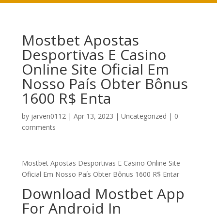
Mostbet Apostas
Desportivas E Casino
Online Site Oficial Em
Nosso País Obter Bônus
1600 R$ Enta
by
jarven0112
|
Apr 13, 2023
|
Uncategorized
|
0
comments
Mostbet Apostas Desportivas E Casino Online Site
Oficial Em Nosso País Obter Bônus 1600 R$ Entar
Download Mostbet App
For Android In