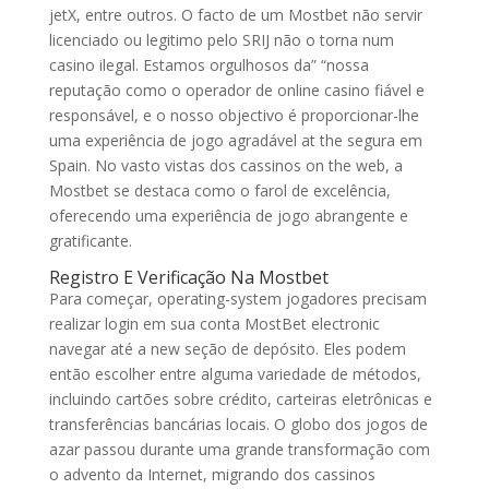
jetX, entre outros. O facto de um Mostbet não servir
licenciado ou legitimo pelo SRIJ não o torna num
casino ilegal. Estamos orgulhosos da” “nossa
reputação como o operador de online casino fiável e
responsável, e o nosso objectivo é proporcionar-lhe
uma experiência de jogo agradável at the segura em
Spain. No vasto vistas dos cassinos on the web, a
Mostbet se destaca como o farol de excelência,
oferecendo uma experiência de jogo abrangente e
gratificante.
Registro E Verificação Na Mostbet
Para começar, operating-system jogadores precisam
realizar login em sua conta MostBet electronic
navegar até a new seção de depósito. Eles podem
então escolher entre alguma variedade de métodos,
incluindo cartões sobre crédito, carteiras eletrônicas e
transferências bancárias locais. O globo dos jogos de
azar passou durante uma grande transformação com
o advento da Internet, migrando dos cassinos