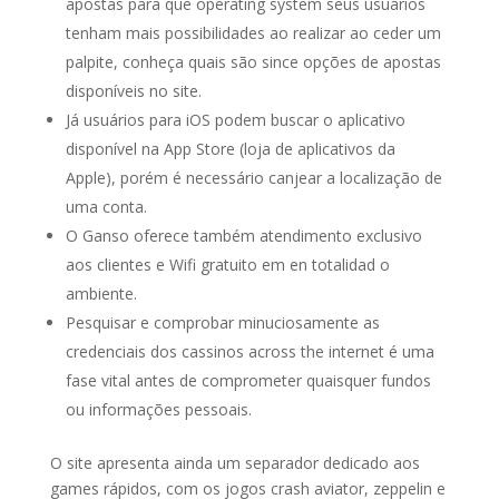
apostas para que operating system seus usuários
tenham mais possibilidades ao realizar ao ceder um
palpite, conheça quais são since opções de apostas
disponíveis no site.
Já usuários para iOS podem buscar o aplicativo
disponível na App Store (loja de aplicativos da
Apple), porém é necessário canjear a localização de
uma conta.
O Ganso oferece também atendimento exclusivo
aos clientes e Wifi gratuito em en totalidad o
ambiente.
Pesquisar e comprobar minuciosamente as
credenciais dos cassinos across the internet é uma
fase vital antes de comprometer quaisquer fundos
ou informações pessoais.
O site apresenta ainda um separador dedicado aos
games rápidos, com os jogos crash aviator, zeppelin e