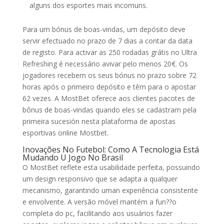
alguns dos esportes mais incomuns.
Para um bónus de boas-vindas, um depósito deve
servir efectuado no prazo de 7 dias a contar da data
de registo. Para activar as 250 rodadas grátis no Ultra
Refreshing é necessário avivar pelo menos 20€. Os
jogadores recebem os seus bónus no prazo sobre 72
horas após o primeiro depósito e têm para o apostar
62 vezes. A MostBet oferece aos clientes pacotes de
bônus de boas-vindas quando eles se cadastram pela
primeira sucesión nesta plataforma de apostas
esportivas online Mostbet.
Inovações No Futebol: Como A Tecnologia Está
Mudando U Jogo No Brasil
O MostBet reflete esta usabilidade perfeita, possuindo
um design responsivo que se adapta a qualquer
mecanismo, garantindo uman experiência consistente
e envolvente. A versão móvel mantém a fun??o
completa do pc, facilitando aos usuários fazer