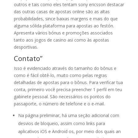
outros e tais como eles tentam sony ericsson destacar
das outras casas de apostas online são as altas
probabilidades, since baixas margens e mais do que
alguma sólida plataforma para apostas ao festón.
Apresenta vários bónus e promoções associados
tanto aos jogos de casino asi como às apostas
desportivas.
Contato”
Isso é evidenciado através do tamanho do bônus e
como é fácil obtê-lo, muito como pelas regras
detalhadas de apostas para o bônus. Para verificar tua
conta, primeiro você precisa preencher 1 perfil em teu
gabinete pessoal. São necessários os pontos do
passaporte, o número de telefone e o e-mail.
Na página preliminar, há uma seção adicional com
desvios de bloqueio, assim como links para
aplicativos iOS e Android os, por meio dos quais an