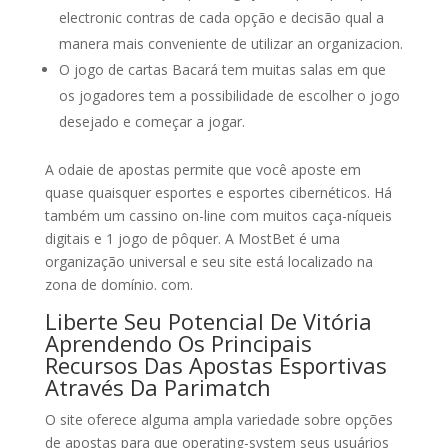
electronic contras de cada opção e decisão qual a
manera mais conveniente de utilizar an organizacion.
O jogo de cartas Bacará tem muitas salas em que
os jogadores tem a possibilidade de escolher o jogo
desejado e começar a jogar.
A odaie de apostas permite que você aposte em
quase quaisquer esportes e esportes cibernéticos. Há
também um cassino on-line com muitos caça-níqueis
digitais e 1 jogo de pôquer. A MostBet é uma
organização universal e seu site está localizado na
zona de domínio. com.
Liberte Seu Potencial De Vitória
Aprendendo Os Principais
Recursos Das Apostas Esportivas
Através Da Parimatch
O site oferece alguma ampla variedade sobre opções
de apostas para que operating-system seus usuários