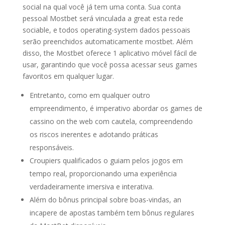
social na qual você já tem uma conta. Sua conta
pessoal Mostbet será vinculada a great esta rede
sociable, e todos operating-system dados pessoais
serão preenchidos automaticamente mostbet. Além
disso, the Mostbet oferece 1 aplicativo móvel fácil de
usar, garantindo que você possa acessar seus games
favoritos em qualquer lugar.
Entretanto, como em qualquer outro
empreendimento, é imperativo abordar os games de
cassino on the web com cautela, compreendendo
os riscos inerentes e adotando práticas
responsáveis.
Croupiers qualificados o guiam pelos jogos em
tempo real, proporcionando uma experiência
verdadeiramente imersiva e interativa.
Além do bônus principal sobre boas-vindas, an
incapere de apostas também tem bônus regulares