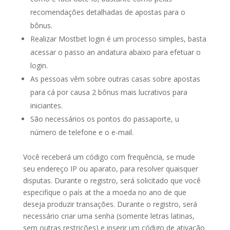
recomendações detalhadas de apostas para o
bônus.
Realizar Mostbet login é um processo simples, basta
acessar o passo an andatura abaixo para efetuar o
login.
As pessoas vêm sobre outras casas sobre apostas
para cá por causa 2 bônus mais lucrativos para
iniciantes.
São necessários os pontos do passaporte, u
número de telefone e o e-mail.
Você receberá um código com frequência, se mude
seu endereço IP ou aparato, para resolver quaisquer
disputas. Durante o registro, será solicitado que você
especifique o país at the a moeda no ano de que
deseja produzir transações. Durante o registro, será
necessário criar uma senha (somente letras latinas,
sem outras restrições) e inserir um código de ativação