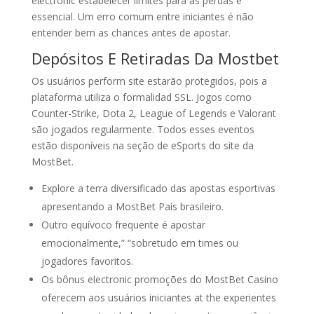
electronic estabelecer limites para as perdas é
essencial. Um erro comum entre iniciantes é não
entender bem as chances antes de apostar.
Depósitos E Retiradas Da Mostbet
Os usuários perform site estarão protegidos, pois a
plataforma utiliza o formalidad SSL. Jogos como
Counter-Strike, Dota 2, League of Legends e Valorant
são jogados regularmente. Todos esses eventos
estão disponíveis na seção de eSports do site da
MostBet.
Explore a terra diversificado das apostas esportivas
apresentando a MostBet País brasileiro.
Outro equívoco frequente é apostar
emocionalmente,” “sobretudo em times ou
jogadores favoritos.
Os bônus electronic promoções do MostBet Casino
oferecem aos usuários iniciantes at the experientes