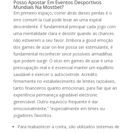
Posso Apostar Em Eventos Desportivos
Mundiais Na Mostbet?
Em primeiro espaço, correr atrás dieses perdas é o
erro comum la cual pode levar an uma espiral
descendente. É fundamental principar cada jogo com
uma mentalidade clara e desistir quando as chances
não estiverem a seu favor. Embora a good emoção
dos games de azar on-line possa ser estimulante, é
fundamental reconhecer since possíveis armadilhas
que podem surgir. O vício em games de azar é uma
preocupação real e é essencial manter um equilíbrio
saudável e exercer o autocontrole. Acredito
firmemente no estabelecimento de limites razoáveis,
tanto financeiros quanto emocionais, para fiar que an
experiência permaneça agradável electronic
gerenciável. Outro equívoco frequente é dar
emocionalmente,” “especialmente em times ou
jogadores favoritos.
Para reabastecer a conta, são utilizados sistemas de