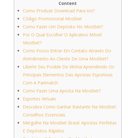
Content
Como Produzir Download Para Ios?
Código Promocional Mostbet
Como Fazer Um Depósito No Mostbet?
Por O Qual Escolher O Aplicativo Móvel
Mostbet?
Como Posso Entrar Em Contato Através Do
Atendimento Ao Cliente De Uma Mostbet?
Liberte Seu Posible De Vitória Aprendendo Os
Principais Elementos Das Apostas Esportivas
Com A Parimatch
Como Fazer Uma Aposta Na Mostbet?
Esportes Virtuais
Descubra Como Ganhar Bastante Na Mostbet:
Conselhos Essenciais
Mergulhe Na Mostbet Brasil: Apostas Perfeitas
E Depósitos Rápidos