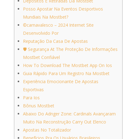
Depósitos E Retiradas Da Mostbet
Posso Apostar Na Eventos Desportivos
Mundiais Na Mostbet?
©carnavalesco – 2024 Internet Site
Desenvolvido Por
Reputação Da Casa De Apostas
🛡️ Segurança At The Proteção De Informações
Mostbet Confiável
How To Download The Mostbet App On Ios
Guia Rápido Para Um Registro Na Mostbet
Experiência Emocionante De Apostas
Esportivas
Para Ios
Bônus Mostbet
Abaixo Do Adnger Zone: Cardinals Avançaram
Muito Na Reconstrução Carry Out Elenco
Apostas No Totalizador
Benefícios Pra Os Usuários Brasileiros