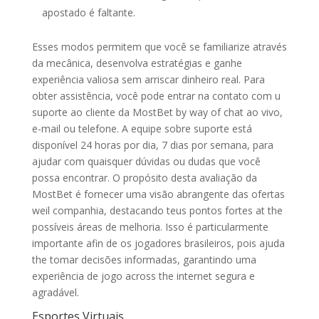
apostado é faltante.
Esses modos permitem que você se familiarize através
da mecânica, desenvolva estratégias e ganhe
experiência valiosa sem arriscar dinheiro real. Para
obter assistência, você pode entrar na contato com u
suporte ao cliente da MostBet by way of chat ao vivo,
e-mail ou telefone. A equipe sobre suporte está
disponível 24 horas por dia, 7 dias por semana, para
ajudar com quaisquer dúvidas ou dudas que você
possa encontrar. O propósito desta avaliação da
MostBet é fornecer uma visão abrangente das ofertas
weil companhia, destacando teus pontos fortes at the
possíveis áreas de melhoria. Isso é particularmente
importante afin de os jogadores brasileiros, pois ajuda
the tomar decisões informadas, garantindo uma
experiência de jogo across the internet segura e
agradável.
Esportes Virtuais