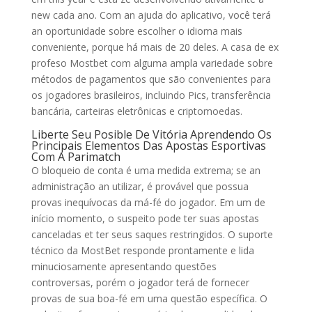
new cada ano. Com an ajuda do aplicativo, você terá
an oportunidade sobre escolher o idioma mais
conveniente, porque há mais de 20 deles. A casa de ex
profeso Mostbet com alguma ampla variedade sobre
métodos de pagamentos que são convenientes para
os jogadores brasileiros, incluindo Pics, transferência
bancária, carteiras eletrônicas e criptomoedas.
Liberte Seu Posible De Vitória Aprendendo Os
Principais Elementos Das Apostas Esportivas
Com A Parimatch
O bloqueio de conta é uma medida extrema; se an
administração an utilizar, é provável que possua
provas inequívocas da má-fé do jogador. Em um de
início momento, o suspeito pode ter suas apostas
canceladas et ter seus saques restringidos. O suporte
técnico da MostBet responde prontamente e lida
minuciosamente apresentando questões
controversas, porém o jogador terá de fornecer
provas de sua boa-fé em uma questão específica. O