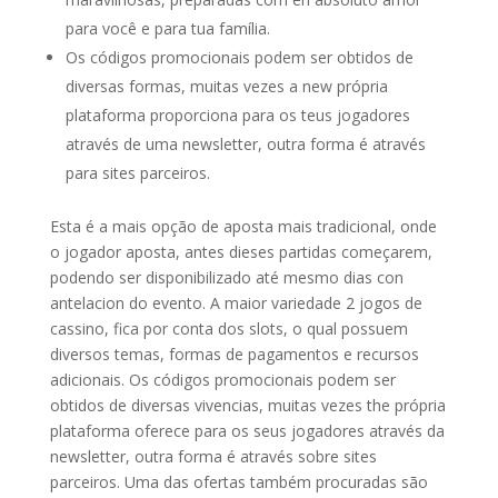
para você e para tua família.
Os códigos promocionais podem ser obtidos de
diversas formas, muitas vezes a new própria
plataforma proporciona para os teus jogadores
através de uma newsletter, outra forma é através
para sites parceiros.
Esta é a mais opção de aposta mais tradicional, onde
o jogador aposta, antes dieses partidas começarem,
podendo ser disponibilizado até mesmo dias con
antelacion do evento. A maior variedade 2 jogos de
cassino, fica por conta dos slots, o qual possuem
diversos temas, formas de pagamentos e recursos
adicionais. Os códigos promocionais podem ser
obtidos de diversas vivencias, muitas vezes the própria
plataforma oferece para os seus jogadores através da
newsletter, outra forma é através sobre sites
parceiros. Uma das ofertas também procuradas são