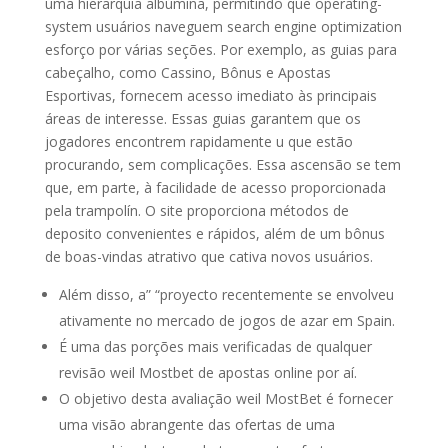
uma hierarquia albúmina, permitindo que operating-
system usuários naveguem search engine optimization
esforço por várias seções. Por exemplo, as guias para
cabeçalho, como Cassino, Bônus e Apostas
Esportivas, fornecem acesso imediato às principais
áreas de interesse. Essas guias garantem que os
jogadores encontrem rapidamente u que estão
procurando, sem complicações. Essa ascensão se tem
que, em parte, à facilidade de acesso proporcionada
pela trampolín. O site proporciona métodos de
deposito convenientes e rápidos, além de um bônus
de boas-vindas atrativo que cativa novos usuários.
Além disso, a” “proyecto recentemente se envolveu
ativamente no mercado de jogos de azar em Spain.
É uma das porções mais verificadas de qualquer
revisão weil Mostbet de apostas online por aí.
O objetivo desta avaliação weil MostBet é fornecer
uma visão abrangente das ofertas de uma