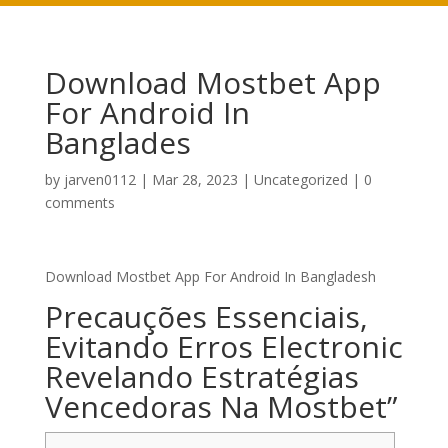
Download Mostbet App
For Android In
Banglades
by
jarven0112
|
Mar 28, 2023
|
Uncategorized
|
0
comments
Download Mostbet App For Android In Bangladesh
Precauções Essenciais,
Evitando Erros Electronic
Revelando Estratégias
Vencedoras Na Mostbet”