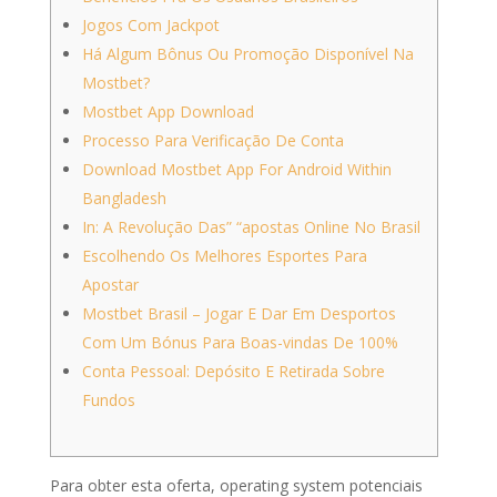
Jogos Com Jackpot
Há Algum Bônus Ou Promoção Disponível Na
Mostbet?
Mostbet App Download
Processo Para Verificação De Conta
Download Mostbet App For Android Within
Bangladesh
In: A Revolução Das” “apostas Online No Brasil
Escolhendo Os Melhores Esportes Para
Apostar
Mostbet Brasil – Jogar E Dar Em Desportos
Com Um Bónus Para Boas-vindas De 100%
Conta Pessoal: Depósito E Retirada Sobre
Fundos
Para obter esta oferta, operating system potenciais