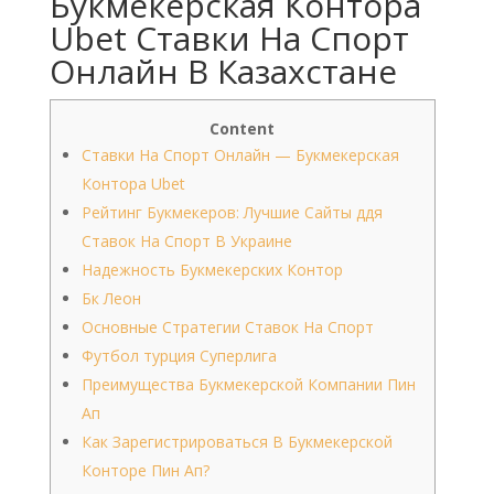
Букмекерская Контора
Ubet Ставки На Спорт
Онлайн В Казахстане
Content
Ставки На Спорт Онлайн — Букмекерская
Контора Ubet
Рейтинг Букмекеров: Лучшие Сайты ддя
Ставок На Спорт В Украине
Надежность Букмекерских Контор
Бк Леон
Основные Стратегии Ставок На Спорт
Футбол турция Суперлига
Преимущества Букмекерской Компании Пин
Ап
Как Зарегистрироваться В Букмекерской
Конторе Пин Ап?