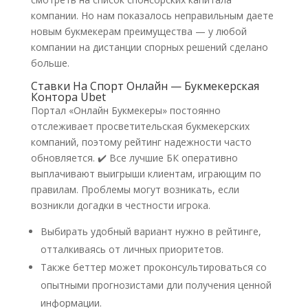
компании. Но нам показалось неправильным даете
новым букмекерам преимущества — у любой
компании на дистанции спорных решений сделано
больше.
Ставки На Спорт Онлайн — Букмекерская
Контора Ubet
Портал «Онлайн Букмекеры» постоянно
отслеживает просветительская букмекерских
компаний, поэтому рейтинг надежности часто
обновляется. ✔️ Все лучшие БК оперативно
выплачивают выигрыши клиентам, играющим по
правилам. Проблемы могут возникать, если
возникли догадки в честности игрока.
Выбирать удобный вариант нужно в рейтинге,
отталкиваясь от личных приоритетов.
Также беттер может проконсультироваться со
опытными прогнозистами дли получения ценной
информации.