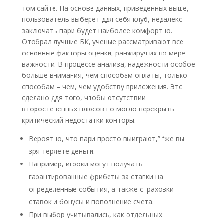
том сайте. На основе данных, приведенных выше,
пользователь выберет ддя себя клуб, недалеко
заключать пари будет наиболее комфортно.
Отобрал лучшие БК, ученые рассматривают все
основные факторы оценки, ранжируя их по мере
важности. В процессе анализа, надежности особое
больше внимания, чем способам оплаты, только
способам – чем, чем удобству приложения. Это
сделано ддя того, чтобы отсутствии
второстепенных плюсов но могло перекрыть
критический недостатки конторы.
Вероятно, что пари просто выиграют,” “же вы
зря теряете деньги.
Например, игроки могут получать
гарантированные фрибеты за ставки на
определенные события, а также страховки
ставок и бонусы и пополнение счета.
При выбор учитывались, как отдельных