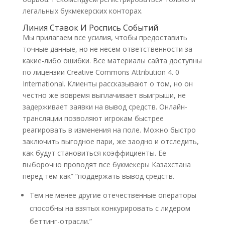
легальных букмекерских конторах.
Линия Ставок И Роспись Событий
Мы прилагаем все усилия, чтобы предоставить
точные данные, но не несем ответственности за
какие-либо ошибки. Все материалы сайта доступны
по лицензии Creative Commons Attribution 4. 0
International. Клиенты рассказывают о том, но он
честно же вовремя выплачивает выигрыши, не
задерживает заявки на вывод средств. Онлайн-
трансляции позволяют игрокам быстрее
реагировать в изменения на поле. Можно быстро
заключить выгодное пари, же заодно и отследить,
как будут становиться коэффициенты. Ее
выборочно проводят все букмекеры Казахстана
перед тем как” “поддержать вывод средств.
Тем не менее другие отечественные операторы
способны на взятых конкурировать с лидером
беттинг-отрасли.”