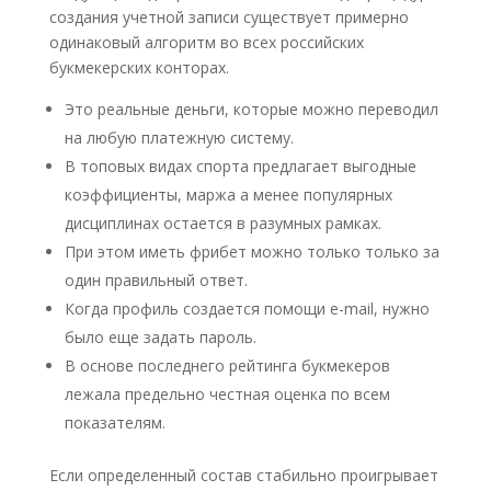
создания учетной записи существует примерно
одинаковый алгоритм во всех российских
букмекерских конторах.
Это реальные деньги, которые можно переводил
на любую платежную систему.
В топовых видах спорта предлагает выгодные
коэффициенты, маржа а менее популярных
дисциплинах остается в разумных рамках.
При этом иметь фрибет можно только только за
один правильный ответ.
Когда профиль создается помощи e-mail, нужно
было еще задать пароль.
В основе последнего рейтинга букмекеров
лежала предельно честная оценка по всем
показателям.
Если определенный состав стабильно проигрывает