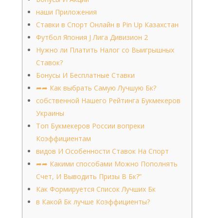
наши Приложения
Ставки в Спорт Онлайн в Pin Up Казахстан
Футбол Япония J Лига Дивизион 2
Нужно ли Платить Налог со Выигрышных
Ставок?
Бонусы И Бесплатные Ставки
➦➦ Как выбрать Самую Лучшую Бк?
собственной Нашего Рейтинга Букмекеров
Украины
Топ Букмекеров России вопреки
Коэффициентам
видов И Особенности Ставок На Спорт
➦➦ Какими способами Можно Пополнять
Счет, И Выводить Призы В Бк?”
Как Формируется Список Лучших Бк
в Какой Бк лучше Коэффициенты?