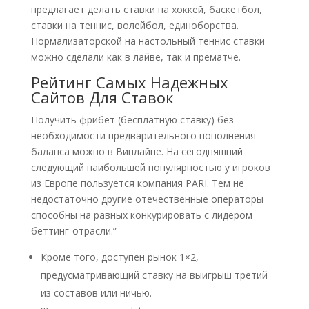
предлагает делать ставки на хоккей, баскетбол,
ставки на теннис, волейбол, единоборства.
Нормализаторской на настольный теннис ставки
можно сделали как в лайве, так и прематче.
Рейтинг Самых Надежных
Сайтов Для Ставок
Получить фрибет (бесплатную ставку) без
необходимости предварительного пополнения
баланса можно в Винлайне. На сегодняшний
следующий наибольшей популярностью у игроков
из Европе пользуется компания PARI. Тем не
недостаточно другие отечественные операторы
способны на равных конкурировать с лидером
беттинг-отрасли.”
Кроме того, доступен рынок 1×2,
предусматривающий ставку на выигрыш третий
из составов или ничью.