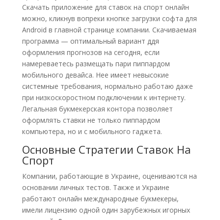
Скачать приложение для ставок на спорт онлайн
можно, кликнув вопреки кнопке загрузки софта для
Android в главной странице компании. Скачиваемая
программа — оптимальный вариант ддя
оформления прогнозов на сегодня, если
намереваетесь размещать пари пиппардом
мобильного девайса. Нее имеет невысокие
системные требования, нормально работаю даже
при низкоскоростном подключении к интернету.
Легальная букмекерская контора позволяет
оформлять ставки не только пиппардом
компьютера, но и с мобильного гаджета.
Основные Стратегии Ставок На
Спорт
Компании, работающие в Украине, оцениваются на
основании личных тестов. Также и Украине
работают онлайн международные букмекеры,
имели лицензию одной один зарубежных игорных