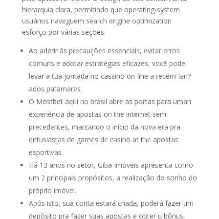
hierarquia clara, permitindo que operating-system
usuários naveguem search engine optimization
esforço por várias seções.
Ao aderir às precauções essenciais, evitar erros
comuns e adotar estratégias eficazes, você pode
levar a tua jornada no cassino on-line a recém-lan?
ados patamares.
O Mostbet aqui no brasil abre as portas para uman
experiência de apostas on the internet sem
precedentes, marcando o início da nova era pra
entusiastas de games de casino at the apostas
esportivas.
Há 13 anos no setor, Giba Imóveis apresenta como
um 2 principais propósitos, a realização do sonho do
próprio imóvel.
Após isto, sua conta estará criada, poderá fazer um
depósito pra fazer suas apostas e obter u bônus.