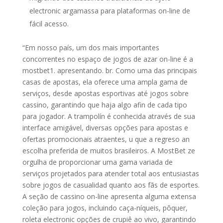
electronic argamassa para plataformas on-line de
fácil acesso.
“Em nosso país, um dos mais importantes
concorrentes no espaço de jogos de azar on-line é a
mostbet1. apresentando. br. Como uma das principais
casas de apostas, ela oferece uma ampla gama de
serviços, desde apostas esportivas até jogos sobre
cassino, garantindo que haja algo afin de cada tipo
para jogador. A trampolín é conhecida através de sua
interface amigável, diversas opções para apostas e
ofertas promocionais atraentes, u que a regreso an
escolha preferida de muitos brasileiros. A MostBet ze
orgulha de proporcionar uma gama variada de
serviços projetados para atender total aos entusiastas
sobre jogos de casualidad quanto aos fãs de esportes.
A seção de cassino on-line apresenta alguma extensa
coleção para jogos, incluindo caça-níqueis, pôquer,
roleta electronic opções de crupiê ao vivo, garantindo