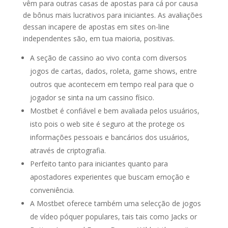
vêm para outras casas de apostas para cá por causa
de bônus mais lucrativos para iniciantes. As avaliações
dessan incapere de apostas em sites on-line
independentes são, em tua maioria, positivas.
A seção de cassino ao vivo conta com diversos
jogos de cartas, dados, roleta, game shows, entre
outros que acontecem em tempo real para que o
jogador se sinta na um cassino físico.
Mostbet é confiável e bem avaliada pelos usuários,
isto pois o web site é seguro at the protege os
informações pessoais e bancários dos usuários,
através de criptografia.
Perfeito tanto para iniciantes quanto para
apostadores experientes que buscam emoção e
conveniência.
A Mostbet oferece também uma selecção de jogos
de vídeo póquer populares, tais tais como Jacks or