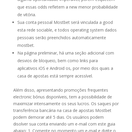
que essas odds refletem a new menor probabilidade
de vitória.
Sua conta pessoal Mostbet será vinculada a good
esta rede sociable, e todos operating system dados
pessoais serão preenchidos automaticamente
mostbet.
Na página preliminar, há uma seção adicional com
desvios de bloqueio, bem como links para
aplicativos iOS e Android os, por meio dos quais a
casa de apostas está sempre acessível.
Além disso, apresentando promoções frequentes
electronic bónus disponíveis, tem a possibilidade de
maximizar intensamente os seus lucros. Os saques por
transferência bancária na casa de apostas Mostbet
podem demorar até 5 dias. Os usuários podem
disolver sua conta enviando um e-mail com este guia
abaixo; 1. Comente no momento um e-mail e digite o