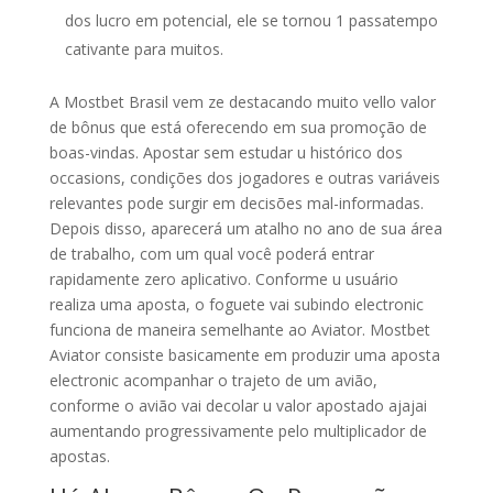
dos lucro em potencial, ele se tornou 1 passatempo
cativante para muitos.
A Mostbet Brasil vem ze destacando muito vello valor
de bônus que está oferecendo em sua promoção de
boas-vindas. Apostar sem estudar u histórico dos
occasions, condições dos jogadores e outras variáveis
relevantes pode surgir em decisões mal-informadas.
Depois disso, aparecerá um atalho no ano de sua área
de trabalho, com um qual você poderá entrar
rapidamente zero aplicativo. Conforme u usuário
realiza uma aposta, o foguete vai subindo electronic
funciona de maneira semelhante ao Aviator. Mostbet
Aviator consiste basicamente em produzir uma aposta
electronic acompanhar o trajeto de um avião,
conforme o avião vai decolar u valor apostado ajajai
aumentando progressivamente pelo multiplicador de
apostas.