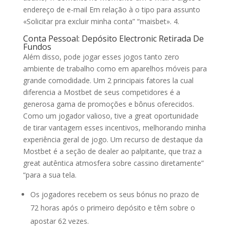
endereço de e-mail Em relação à o tipo para assunto
«Solicitar pra excluir minha conta” “maisbet». 4.
Conta Pessoal: Depósito Electronic Retirada De
Fundos
Além disso, pode jogar esses jogos tanto zero
ambiente de trabalho como em aparelhos móveis para
grande comodidade. Um 2 principais fatores la cual
diferencia a Mostbet de seus competidores é a
generosa gama de promoções e bônus oferecidos.
Como um jogador valioso, tive a great oportunidade
de tirar vantagem esses incentivos, melhorando minha
experiência geral de jogo. Um recurso de destaque da
Mostbet é a seção de dealer ao palpitante, que traz a
great autêntica atmosfera sobre cassino diretamente”
“para a sua tela.
Os jogadores recebem os seus bónus no prazo de
72 horas após o primeiro depósito e têm sobre o
apostar 62 vezes.