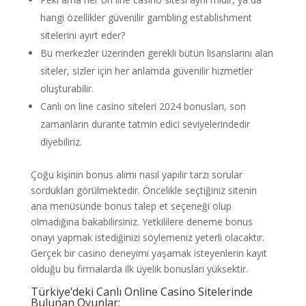
hangi özellikler güvenilir gambling establishment
sitelerini ayırt eder?
Bu merkezler üzerinden gerekli bütün lisanslarını alan
siteler, sizler için her anlamda güvenilir hizmetler
oluşturabilir.
Canlı on line casino siteleri 2024 bonusları, son
zamanların durante tatmin edici seviyelerindedir
diyebiliriz.
Çoğu kişinin bonus alımı nasıl yapılır tarzı sorular
sordukları görülmektedir. Öncelikle seçtiğiniz sitenin
ana menüsünde bonus talep et seçeneği olup
olmadığına bakabilirsiniz. Yetkililere deneme bonus
onayı yapmak istediğinizi söylemeniz yeterli olacaktır.
Gerçek bir casino deneyimi yaşamak isteyenlerin kayıt
olduğu bu firmalarda ilk üyelik bonusları yüksektir.
Türkiye’deki Canlı Online Casino Sitelerinde
Bulunan Oyunlar: