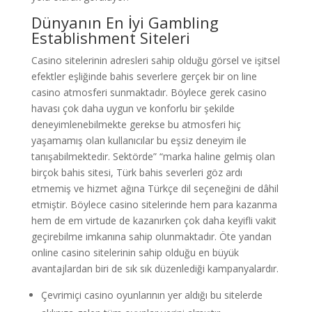
Dünyanın En İyi Gambling
Establishment Siteleri
Casino sitelerinin adresleri sahip olduğu görsel ve işitsel
efektler eşliğinde bahis severlere gerçek bir on line
casino atmosferi sunmaktadır. Böylece gerek casino
havası çok daha uygun ve konforlu bir şekilde
deneyimlenebilmekte gerekse bu atmosferi hiç
yaşamamış olan kullanıcılar bu eşsiz deneyim ile
tanışabilmektedir. Sektörde” “marka haline gelmiş olan
birçok bahis sitesi, Türk bahis severleri göz ardı
etmemiş ve hizmet ağına Türkçe dil seçeneğini de dâhil
etmiştir. Böylece casino sitelerinde hem para kazanma
hem de em virtude de kazanırken çok daha keyifli vakit
geçirebilme imkanına sahip olunmaktadır. Öte yandan
online casino sitelerinin sahip olduğu en büyük
avantajlardan biri de sık sık düzenlediği kampanyalardır.
Çevrimiçi casino oyunlarının yer aldığı bu sitelerde