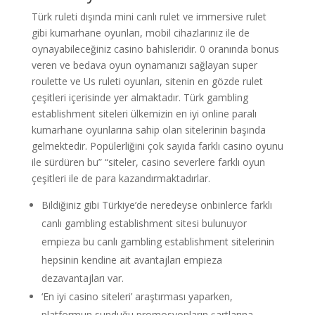
Türk ruleti dışında mini canlı rulet ve immersive rulet
gibi kumarhane oyunları, mobil cihazlarınız ile de
oynayabileceğiniz casino bahisleridir. 0 oranında bonus
veren ve bedava oyun oynamanızı sağlayan super
roulette ve Us ruleti oyunları, sitenin en gözde rulet
çeşitleri içerisinde yer almaktadır. Türk gambling
establishment siteleri ülkemizin en iyi online paralı
kumarhane oyunlarına sahip olan sitelerinin başında
gelmektedir. Popülerliğini çok sayıda farklı casino oyunu
ile sürdüren bu” “siteler, casino severlere farklı oyun
çeşitleri ile de para kazandırmaktadırlar.
Bildiğiniz gibi Türkiye’de neredeyse onbinlerce farklı
canlı gambling establishment sitesi bulunuyor
empieza bu canlı gambling establishment sitelerinin
hepsinin kendine ait avantajları empieza
dezavantajları var.
‘En iyi casino siteleri’ araştırması yaparken,
platformun sunduğu promosyonların şartlarına