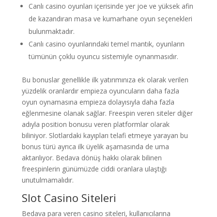
Canlı casino oyunları içerisinde yer joe ve yüksek afin
de kazandıran masa ve kumarhane oyun seçenekleri
bulunmaktadır.
Canlı casino oyunlarındaki temel mantık, oyunların
tümünün çoklu oyuncu sistemiyle oynanmasıdır.
Bu bonuslar genellikle ilk yatırımınıza ek olarak verilen
yüzdelik oranlardır empieza oyuncuların daha fazla
oyun oynamasına empieza dolayısıyla daha fazla
eğlenmesine olanak sağlar. Freespin veren siteler diğer
adıyla position bonusu veren platformlar olarak
biliniyor. Slotlardaki kayıpları telafi etmeye yarayan bu
bonus türü ayrıca ilk üyelik aşamasında de uma
aktarılıyor. Bedava dönüş hakkı olarak bilinen
freespinlerin günümüzde ciddi oranlara ulaştığı
unutulmamalıdır.
Slot Casino Siteleri
Bedava para veren casino siteleri, kullanıcılarına