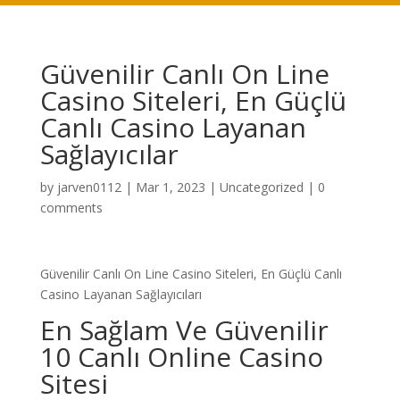
Güvenilir Canlı On Line
Casino Siteleri, En Güçlü
Canlı Casino Layanan
Sağlayıcılar
by
jarven0112
|
Mar 1, 2023
|
Uncategorized
|
0
comments
Güvenilir Canlı On Line Casino Siteleri, En Güçlü Canlı
Casino Layanan Sağlayıcıları
En Sağlam Ve Güvenilir
10 Canlı Online Casino
Sitesi