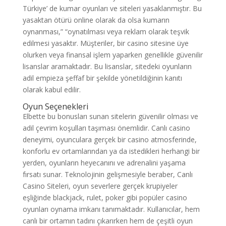
Türkiye’ de kumar oyunları ve siteleri yasaklanmıştır. Bu
yasaktan ötürü online olarak da olsa kumarın
oynanması,” “oynatılması veya reklam olarak teşvik
edilmesi yasaktır. Müşteriler, bir casino sitesine üye
olurken veya finansal işlem yaparken genellikle güvenilir
lisanslar aramaktadır. Bu lisanslar, sitedeki oyunların
adil empieza şeffaf bir şekilde yönetildiğinin kanıtı
olarak kabul edilir.
Oyun Seçenekleri
Elbette bu bonusları sunan sitelerin güvenilir olması ve
adil çevrim koşulları taşıması önemlidir. Canlı casino
deneyimi, oyunculara gerçek bir casino atmosferinde,
konforlu ev ortamlarından ya da istedikleri herhangi bir
yerden, oyunların heyecanını ve adrenalini yaşama
fırsatı sunar. Teknolojinin gelişmesiyle beraber, Canlı
Casino Siteleri, oyun severlere gerçek krupiyeler
eşliğinde blackjack, rulet, poker gibi popüler casino
oyunları oynama imkanı tanımaktadır. Kullanıcılar, hem
canlı bir ortamın tadını çıkarırken hem de çeşitli oyun