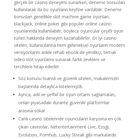
gerçek bir casino deneyimi sunarken, deneme bonusları
kullanılarak da bu oyunların keyfine varılabilir. Deneme
bonusları genellikle slot machine game oyunları,
blackjack, online poker gibi popüler online casino
oyunlarında kullanılabilir, böylece oyuncular çeşitli oyun
türleri hakkında deneyim kazanabilirler. En iyi casino
siteleri, kullanıcılarına hem geleneksel oyunların modern
versiyonlarını ankle rehab ebook de yenilikçi, temalı
video slot oyunlarını sunarak farklı zevklere ve
tercihlere hitap ederler.
Söz konusu lisanslı ve güvenli siteleri, makalemizin
başlarında detaylıca listelemiştik.
Ayrıca, adil ve şeffaf bir oyun ortamı sağlamaları,
onları piyasadaki durante güvenilir platformlar
arasına sokar.
Canlı casino sitelerinde oyuncuların karşısına en çok
çıkan casinolar, Netentertainment Live, Ezugi,
Evolution, Pornhub, Lucky Streak gibi markalardır.