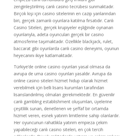
zenginleştirilmiş canlı casino tecrübesi sunmaktadır.
Birçok kişi için casino sitelerinin en cazip yanlarından
biri, gerçek zamanlı oyunlara katılma fırsatıdır. Canlı
Casino Siteleri, gerçek krupiyeler eşliğinde oynanan
oyunlarıyla, adeta oyuncuları gerçek bir casino
atmosferine taşımaktadır. Özellikle blackjack, rulet,
baccarat gibi oyunlarda canlı casino deneyimi, oyunun
heyecanını ikiye katlamaktadır.
Türkiye’de online casino oyunları yasal olmasa da
avrupa de uma casino oyunları yasaldır. Avrupa da
online casino siteleri hizmet hidup olarak hizmet
verebilmek için belli lisans kurumları tarafından
lisanslandırılmış olmaları gerekmektedir. En güvenilir
canlı gambling establishment oluşumları, üyelerine
çeşitlilik sunan, denetlenen ve şeffaf bir ortamda
hizmet veren, esnek yatırım limitlerine sahip olanlardır.
Her oyuncunun rahatlıkla yatırım empieza çekim
yapabileceği canlı casino siteleri, en çok tercih