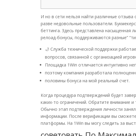
И но в сети нельзя найти различные отзыва 
разве недовольные пользователи. Букмекерс
беттинга. Здесь представлена насыщенная л
релоад-бонусы, поддерживаются разные” “ти
🌙 Служба технической поддержки работае
вопросов, связанной с организацией игров
Площадка 1Win отличается интуитивно не
поэтому компания разработала полноценн
половины бонуса на мой реальный счет.
Когда процедура подтверждений будет завер
каких-то ограничений. Обратите внимание и
Обычно этап подтверждения личности заняло
информации. После верификации вы сможете
платформы. На 1Win вы могу следить за выс
советовать По Максима