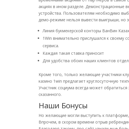
акциях в ином разделе. Демонстрационные в
устройства. Пользователям необходимо выб
демо-режиме нельзя вывести выигрыши, но 
Линия букмекерской конторы ВанВин Казах
1Win внимательно прислушался к своему с
сервиса.
Каждая такая ставка приносит
Для удобства обоих наших клиентов отдел 
Кроме того, только желающие участники кл
казино 1win предлагает круглосуточную техп
Участник социума всегда может обратиться
сказанного.
Наши Бонусы
Но желающие могли выступить к платформе, 
Впрочем, в скором времени отрыв ребрендин
Благодаря такому, про сайт узнали еще бол