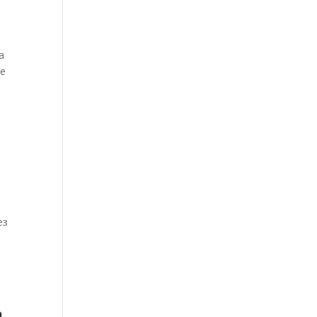
а
а
же
ез
а