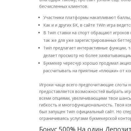
бесчисленных клиентов.
Участники платформы накапливают баллы, 
Как и и других БК, в сайте 1Win игра ведет
В 1win ставки на спорт обращают игроков 
так же для уже зарегистрированных бетте
1win предлагает интерактивные функции, т
делает просмотр но более захватывающим
Букмекер чересчур хорошо продумал акци
рассчитывать на приятные «плюшки» от ко
Игроки чаще всего предпочитающие слоты на
предоставляется возможностей выбрать игр
всеми опциями, увеличивающими твои шансы
гибкость и многофункциональность. Твоя ком
был запущен 1win официальный сайт. Но спе
ограничиваясь услугами букмекерской конто
Бонус 500% На один Депози