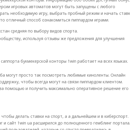
ерсии игровых автоматов могут быть запущены с любого
рать необходимую игру, выбрать пробный режим и начать ставк
это отличный способ ознакомиться пиппардом играми.
стан средняя по выбору видов спорта.
ообществу, используя отзывы же предложения для улучшения
саппорта букмекерской конторы 1win работает на всех языках.
уба могут просто так посмотреть любимые киноленты. Онлайн
оддержку, чтобы всегда могут на связи пиппардом клиентом.
 за помощью и получить максимально оперативное решение его
чтобы делать ставки на спорт, а а дальнейшем и в киберспорт.
г и сайт 1win ua расширился до полноценного гемблинг портала
ьшей пользователей, которые со спустя превратились в