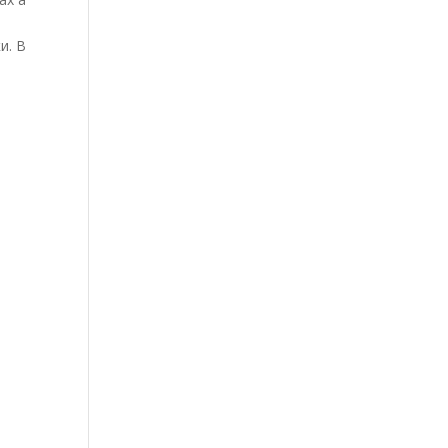
и. В
.