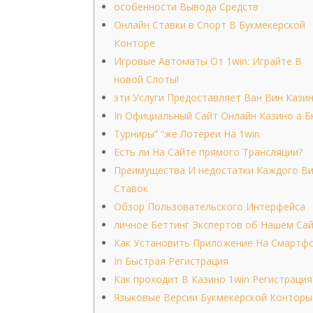
особенности Вывода Средств
Онлайн Ставки в Спорт В Букмекерской
Конторе
Игровые Автоматы От 1win: Играйте В
новой Слоты!
эти Услуги Предоставляет Ван Вин Кази
In Официальный Сайт Онлайн Казино а Б
Турниры” “же Лотереи На 1win
Есть ли На Сайте прямого Трансляции?
Преимущества И недостатки Каждого В
Ставок
Обзор Пользовательского Интерфейса
личное Беттинг Экспертов об Нашем Сай
Как Установить Приложение На Смартфо
In Быстрая Регистрация
Как проходит В Казино 1win Регистрация
Языковые Версии Букмекерской Конторы