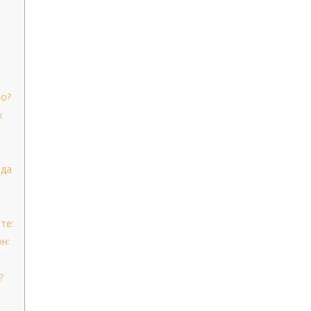
но?
к
ида
те:
н:
?