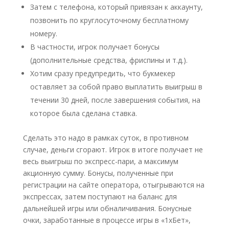
Затем с телефона, который привязан к аккаунту,
позвонить по круглосуточному бесплатному
номеру.
В частности, игрок получает бонусы
(дополнительные средства, фриспины и т.д.).
Хотим сразу предупредить, что букмекер
оставляет за собой право выплатить выигрыш в
течении 30 дней, после завершения события, на
которое была сделана ставка.
Сделать это надо в рамках суток, в противном
случае, деньги сгорают. Игрок в итоге получает не
весь выигрыш по экспресс-пари, а максимум
акционную сумму. Бонусы, полученные при
регистрации на сайте оператора, отыгрываются на
экспрессах, затем поступают на баланс для
дальнейшей игры или обналичивания. Бонусные
очки, заработанные в процессе игры в «1xБет»,