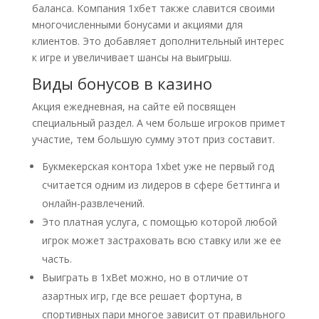
баланса. Компания 1хбет также славится своими
многочисленными бонусами и акциями для
клиентов. Это добавляет дополнительный интерес
к игре и увеличивает шансы на выигрыш.
Виды бонусов в казино
Акция ежедневная, на сайте ей посвящен
специальный раздел. А чем больше игроков примет
участие, тем большую сумму этот приз составит.
Букмекерская контора 1xbet уже не первый год
считается одним из лидеров в сфере беттинга и
онлайн-развлечений.
Это платная услуга, с помощью которой любой
игрок может застраховать всю ставку или же ее
часть.
Выиграть в 1xBet можно, но в отличие от
азартных игр, где все решает фортуна, в
спортивных пари многое зависит от правильного