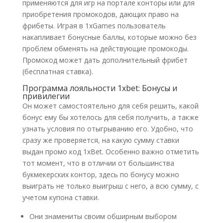
применяются для игр на портале конторы или для
приобретения промокодов, дающих право на
фрибеты. Играя в 1xGames пользователь
накапливает бонусные баллы, которые можно без
проблем обменять на действующие промокоды.
Промокод может дать дополнительный фрибет
(бесплатная ставка).
Программа лояльности 1xbet: Бонусы и
привилегии
Он может самостоятельно для себя решить, какой
бонус ему бы хотелось для себя получить, а также
узнать условия по отыгрыванию его. Удобно, что
сразу же проверяется, на какую сумму ставки
выдан промо код 1xBet. Особенно важно отметить
тот момент, что в отличии от большинства
букмекерских контор, здесь по бонусу можно
выиграть не только выигрыш с него, а всю сумму, с
учетом купона ставки.
Они знамениты своим обширным выбором