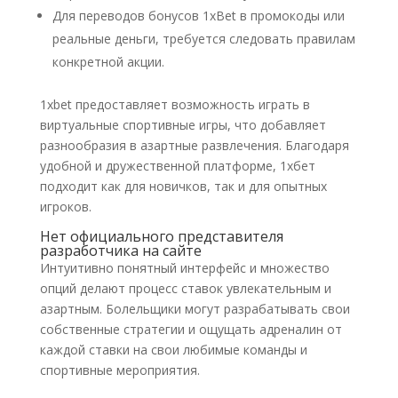
Для переводов бонусов 1xBet в промокоды или
реальные деньги, требуется следовать правилам
конкретной акции.
1xbet предоставляет возможность играть в
виртуальные спортивные игры, что добавляет
разнообразия в азартные развлечения. Благодаря
удобной и дружественной платформе, 1хбет
подходит как для новичков, так и для опытных
игроков.
Нет официального представителя
разработчика на сайте
Интуитивно понятный интерфейс и множество
опций делают процесс ставок увлекательным и
азартным. Болельщики могут разрабатывать свои
собственные стратегии и ощущать адреналин от
каждой ставки на свои любимые команды и
спортивные мероприятия.