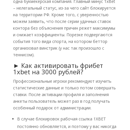
одна букмекерская компания. Главный минус 1xBet
– нелегальный статус, из-за чего сайт блокируется
на территории РФ. Кроме того, с уверенностью
можем заявить, что после серии удачных ставок
контора без объяснения причин режет максимумы
и снижает коэффициенты. Порезке подвергаются
события того вида спорта, на котором беттор
организовал винстрик (у нас так произошло с
теннисом).
► Как активировать фрибет
1xbet на 3000 рублей?
Профессиональные игроки рекомендуют изучить
статистические данные и только потом совершать
ставки. После активации профиля и заполнения
анкеты пользователь может раз в год получать
особенный подарок от администрации.
В случае блокировок рабочая ссылка 1XBET
постоянно обновляется, и поэтому у вас никогда