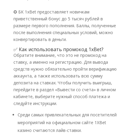
✪ БК 1xBet предоставляет новичкам
приветственный бонус до 5 тысяч рублей в
размере первого пополнения. Баллы, полученные
после выполнения специальных условий, можно
конвертировать в деньги.
✅ Как использовать промокод 1xBet?
Обратите внимание, что это не промокод на
ставку, а именно на регистрацию. Для вывода
средств нужно обязательно пройти верификацию
аккаунта, а также использовать всю сумму
депозита на ставках. Чтобы получить выигрыш,
перейдите в раздел «Вывести со счета» в личном
кабинете, выберите нужный способ платежа и
следуйте инструкции.
Среди самых привлекательных для посетителей
мероприятий на официальном сайте 1XBet
казино считаются лайв-ставки.