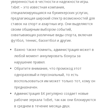
уверенностью в честности и надежности игры.
1xbet – это известная компания,
специализирующаяся на букмекерских услугах,
предлагающая широкий спектр возможностей для
ставок на спорт и азартных игр. Они выделяются
своим обширным выбором событий,
охватывающих различные виды спорта, включая
футбол, теннис, баскетбол и другие.
Важно также помнить, администрация может в
любой момент аннулировать бонусы за
нарушение правил.
Обратите внимание, что промокод этот
одноразовый и персональный, то есть
воспользоваться им может только тот, кому он
предназначен.
Администрация БК регулярно создает новые
рабочие зеркала 1xBet, так как они блокируются
в среднем в течение месяца-двух.