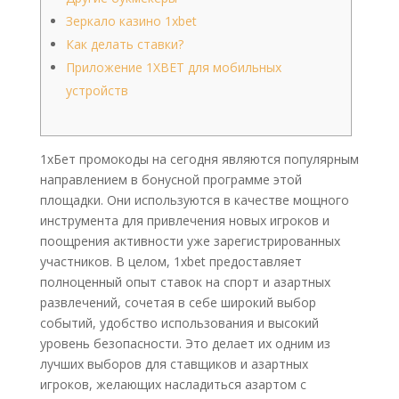
Зеркало казино 1xbet
Как делать ставки?
Приложение 1XBET для мобильных
устройств
1xБет промокоды на сегодня являются популярным
направлением в бонусной программе этой
площадки. Они используются в качестве мощного
инструмента для привлечения новых игроков и
поощрения активности уже зарегистрированных
участников. В целом, 1xbet предоставляет
полноценный опыт ставок на спорт и азартных
развлечений, сочетая в себе широкий выбор
событий, удобство использования и высокий
уровень безопасности. Это делает их одним из
лучших выборов для ставщиков и азартных
игроков, желающих насладиться азартом с