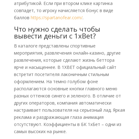
атрибутикой. Если при втором клике картинка
совпадет, то игроку начисляется бонус в виде
баллов
https://spartanofear.com/
.
Что нужно сделать чтобы
вывести деньги с 1xBet?
В каталоге представлены спортивные
мероприятия, развлечения онлайн-казино, другие
развлечения, которые сделают жизнь беттора
ярче и насыщеннее. В 1XBET официальный сайт
встретит посетителя лаконичным стильным
оформлением. На темно голубом фоне
располагаются основные кнопки главного меню
разных оттенков синего и зеленого. В отличие от
других операторов, компания автоматически
настраивает пользователя на серьезный лад. Яркая
реклама и раздражающая глаза анимация
отсутствуют. Коэффициенты в БК 1хБет – одни из
самых высоких на рынке.