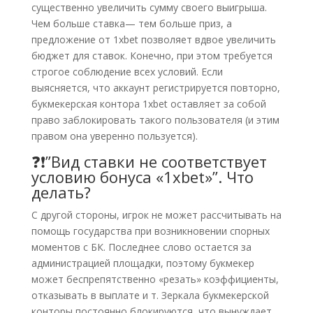
существенно увеличить сумму своего выигрыша.
Чем больше ставка— тем больше приз, а
предложение от 1xbet позволяет вдвое увеличить
бюджет для ставок. Конечно, при этом требуется
строгое соблюдение всех условий. Если
выясняется, что аккаунт регистрируется повторно,
букмекерская контора 1xbet оставляет за собой
право заблокировать такого пользователя (и этим
правом она уверенно пользуется).
❓❗”Вид ставки не соответствует
условию бонуса «1xbet»”. Что
делать?
С другой стороны, игрок не может рассчитывать на
помощь государства при возникновении спорных
моментов с БК. Последнее слово остается за
администрацией площадки, поэтому букмекер
может беспрепятственно «резать» коэффициенты,
отказывать в выплате и т. Зеркала букмекерской
конторы постоянно блокируются, что вынуждает