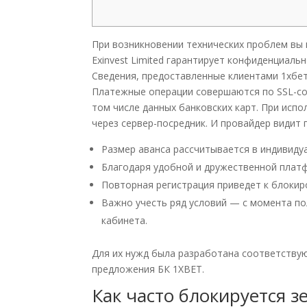
При возникновении технических проблем вы
Exinvest Limited гарантирует конфиденциал
Сведения, предоставленные клиентами 1xбе
Платежные операции совершаются по SSL-со
том числе данных банковских карт. При исп
через сервер-посредник. И провайдер видит п
Размер аванса рассчитывается в индивидуа
Благодаря удобной и дружественной платфо
Повторная регистрация приведет к блокир
Важно учесть ряд условий — с момента пол
кабинета.
Для их нужд была разработана соответствую
предложения БК 1XBET.
Как часто блокируется з