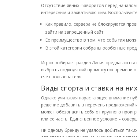
Отсутствие явных фаворитов перед началом 
интересным и захватывающим. Воспользуйтес
Как правило, сервера не блокируются про
зайти на запрещенный сайт.
Ее преимущество в том, что события можно
В этой категории собраны особенные пре
Игрок выбирает раздел Линия предлагаются м
выбрать подходящий промежуток времени от
счет пользователя.
Виды спорта и ставки на ни
Однако учитывая нарастающее внимание пуб
решение добавить в перечень предложений и
может обезопасить себя от крупного проигр
или ее часть. Единственное условие – совер
Ни одному бренду не удалось добиться таки