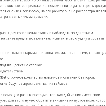
ема бонусов и грамотно организованная работа. Сайт 1xBet регул
е на компьютер приложение, поможет никогда не терять доступ
тся обойти блокировку, на его работу она не распространяется
затрачивая минимум времени.
риант для совершения ставки и наблюдать за действием
на сайте предлагают клиентам испытать свою удачу и сорвать
но не только старыми пользователями, но и новыми, желающи
ре.
однять денег на ставках.
нодательством.
 XBet огромное количество новичков и опытных бетторов.
а не будут распространяться на геймера.
 с помощью разных инструментов. Каждый из них имеет свои
дуры. Для этого нужно обратить внимание на пустое поле, кото
во время регистрации. Для этого достаточно изучить информац