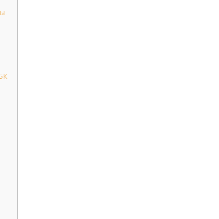
ры
 БК