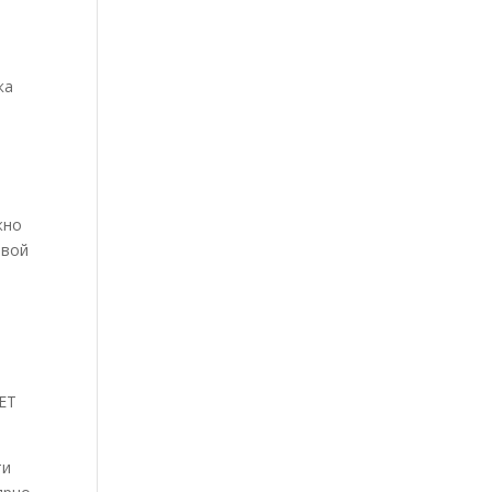
ка
жно
овой
БЕТ
ти