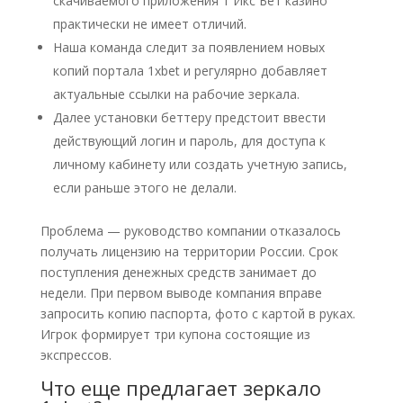
скачиваемого приложения 1 Икс Бет казино
практически не имеет отличий.
Наша команда следит за появлением новых
копий портала 1xbet и регулярно добавляет
актуальные ссылки на рабочие зеркала.
Далее установки беттеру предстоит ввести
действующий логин и пароль, для доступа к
личному кабинету или создать учетную запись,
если раньше этого не делали.
Проблема — руководство компании отказалось
получать лицензию на территории России. Срок
поступления денежных средств занимает до
недели. При первом выводе компания вправе
запросить копию паспорта, фото с картой в руках.
Игрок формирует три купона состоящие из
экспрессов.
Что еще предлагает зеркало