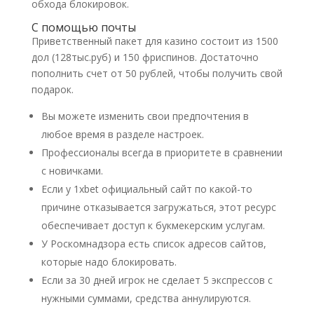
обхода блокировок.
С помощью почты
Приветственный пакет для казино состоит из 1500
дол (128тыс.руб) и 150 фриспинов. Достаточно
пополнить счет от 50 рублей, чтобы получить свой
подарок.
Вы можете изменить свои предпочтения в
любое время в разделе настроек.
Профессионалы всегда в приоритете в сравнении
с новичками.
Если у 1xbet официальный сайт по какой-то
причине отказывается загружаться, этот ресурс
обеспечивает доступ к букмекерским услугам.
У Роскомнадзора есть список адресов сайтов,
которые надо блокировать.
Если за 30 дней игрок не сделает 5 экспрессов с
нужными суммами, средства аннулируются.