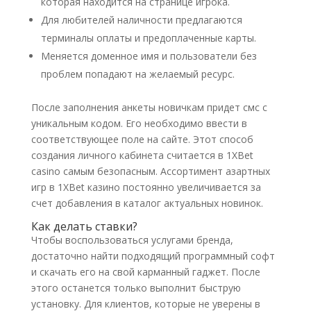
которая находится на странице игрока.
Для любителей наличности предлагаются
терминалы оплаты и предоплаченные карты.
Меняется доменное имя и пользователи без
проблем попадают на желаемый ресурс.
После заполнения анкеты новичкам придет смс с
уникальным кодом. Его необходимо ввести в
соответствующее поле на сайте. Этот способ
создания личного кабинета считается в 1XBet
casino самым безопасным. Ассортимент азартных
игр в 1XBet казино постоянно увеличивается за
счет добавления в каталог актуальных новинок.
Как делать ставки?
Чтобы воспользоваться услугами бренда,
достаточно найти подходящий программный софт
и скачать его на свой карманный гаджет. После
этого останется только выполнит быструю
установку. Для клиентов, которые не уверены в