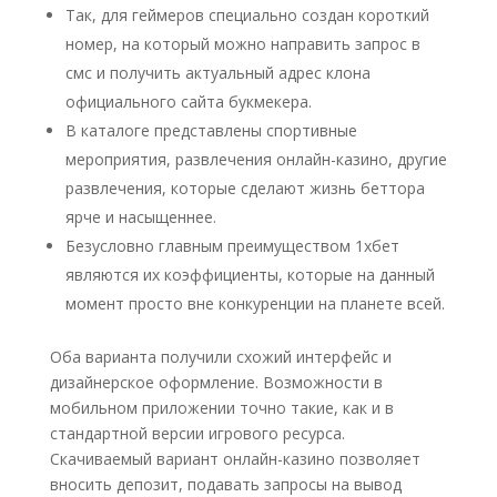
Так, для геймеров специально создан короткий
номер, на который можно направить запрос в
смс и получить актуальный адрес клона
официального сайта букмекера.
В каталоге представлены спортивные
мероприятия, развлечения онлайн-казино, другие
развлечения, которые сделают жизнь беттора
ярче и насыщеннее.
Безусловно главным преимуществом 1хбет
являются их коэффициенты, которые на данный
момент просто вне конкуренции на планете всей.
Оба варианта получили схожий интерфейс и
дизайнерское оформление. Возможности в
мобильном приложении точно такие, как и в
стандартной версии игрового ресурса.
Скачиваемый вариант онлайн-казино позволяет
вносить депозит, подавать запросы на вывод