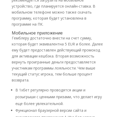
рекомендуется загрузить на мобильное
устройство, где планируется онлайн-ставка. В
мобильном телефоне можно также скачать
программу, которая будет установлена в
программе на ПК.
Мобильное приложение
Гемблеру достаточно внести на счет сумму,
которая будет эквивалентна 5 EUR и более. Далее
ему будет предоставлен действующий промокод
для активации кешбэка. Вторая возможность
вернуть проигранные деньги предоставляется
участникам программы лояльности. Чем выше
текущий статус игрока, тем больше процент
возврата.
В 1хбет регулярно проводятся акции и
розыгрыши с ценными призами, что делает игру
еще более увлекательной.
Функционал браузерной версии сайта и