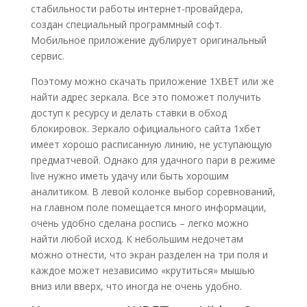
стабильности работы интернет-провайдера,
создан специальный программный софт.
Мобильное приложение дублирует оригинальный
сервис.
Поэтому можно скачать приложение 1XBET или же
найти адрес зеркала. Все это поможет получить
доступ к ресурсу и делать ставки в обход
блокировок. Зеркало официального сайта 1хбет
имеет хорошо расписанную линию, не уступающую
предматчевой. Однако для удачного пари в режиме
live нужно иметь удачу или быть хорошим
аналитиком. В левой колонке выбор соревнований,
на главном поле помещается много информации,
очень удобно сделана роспись – легко можно
найти любой исход. К небольшим недочетам
можно отнести, что экран разделен на три поля и
каждое может независимо «крутиться» мышью
вниз или вверх, что иногда не очень удобно.