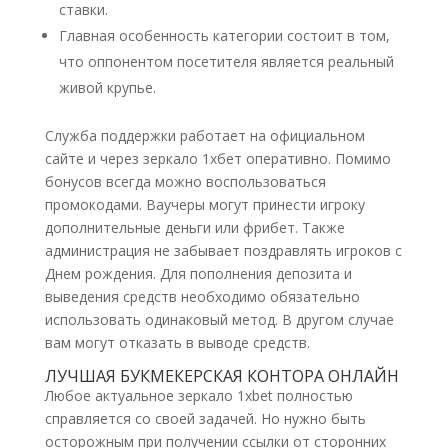
ставки.
Главная особенность категории состоит в том,
что оппонентом посетителя является реальный
живой крупье.
Служба поддержки работает на официальном
сайте и через зеркало 1хбет оперативно. Помимо
бонусов всегда можно воспользоваться
промокодами. Ваучеры могут принести игроку
дополнительные деньги или фрибет. Также
администрация не забывает поздравлять игроков с
Днем рождения. Для пополнения депозита и
выведения средств необходимо обязательно
использовать одинаковый метод. В другом случае
вам могут отказать в выводе средств.
ЛУЧШАЯ БУКМЕКЕРСКАЯ КОНТОРА ОНЛАЙН
Любое актуальное зеркало 1xbet полностью
справляется со своей задачей. Но нужно быть
осторожным при получении ссылки от сторонних