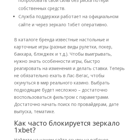
попробовать свои силы без риска потери
собственных средств.
Служба поддержки работает на официальном
сайте и через зеркало 1хбет оперативно.
В каталоге бренда известные настольные и
карточные игры (разные виды рулетки, покер,
баккара, блэкджек и т.д.). Чтобы выигрывать,
нужно знать особенности игры, быстро
реагировать на изменения и делать ставки. Теперь
не обязательно ехать в Лас-Вегас, чтобы
окунуться в мир реального казино. Выбрать
подходящие будет несложно – достаточно
воспользоваться фильтром с параметрами.
Достаточно начать поиск по провайдерам, дате
выпуска, тематике.
Как часто блокируется зеркало
1xbet?
Найдите на нашем сайте ссылку на рабочее