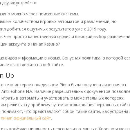
 других устройств.
азино можно через поисковые системы.
льшим количеством игровых автоматов и развлечений, но
лил добиться ощутимых результатов уже к 2019 году.
е, чем просто качественный сервис и широкий выбор развлечени
ии аккаунта в Пинап казино?
ых видов информации в новых. Бонусная политика, в которой ес
инается отдельно на веб-сайте.
in Up
 в сети интернет владельцем Pinup была получена лицензия от
 Antillephone N.V. Наличие разрешительных документов позволя
, играть в автоматы и участвовать в моментальных лотереях.
там решить эту проблему путем использования зеркальных сайт
 понимают, что представляют собой такие сайты, как устроена 
ы
пинап официальный сайт
.
сить конфиденциальность персональных данных. Хорошо извест