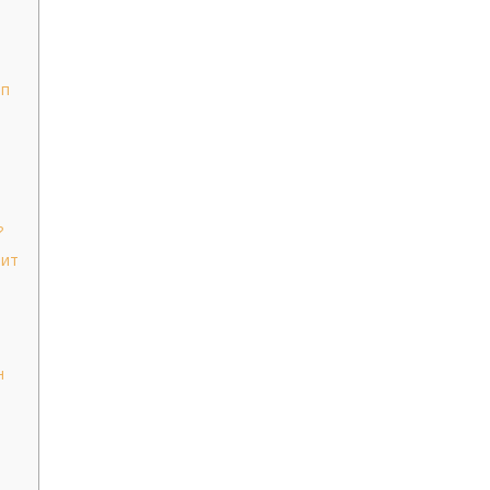
ап
?
зит
н
-