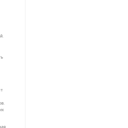
й.
ть
ет
ов.
их
ная