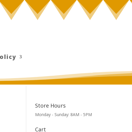
olicy
Store Hours
Monday - Sunday: 8AM - 5PM
Cart