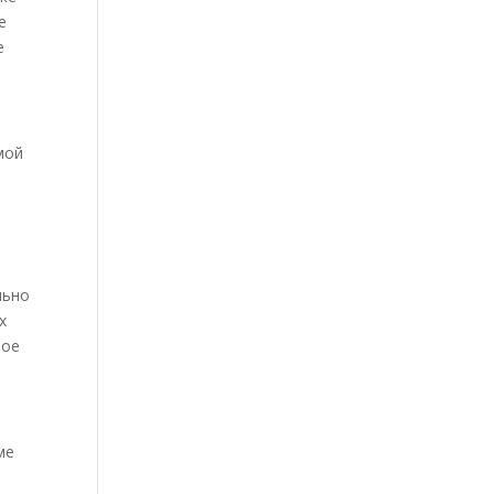
е
е
мой
льно
х
вое
ме