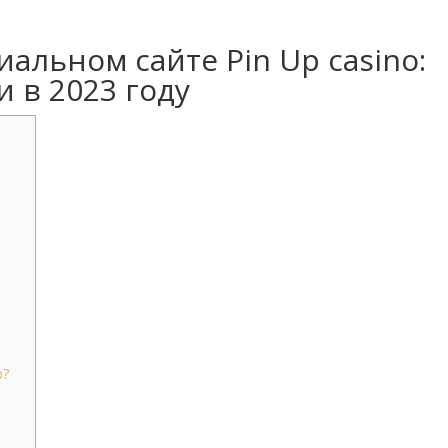
иальном сайте Pin Up casino:
 в 2023 году
н
p?