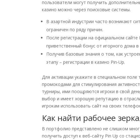
пользователи могут получить дополнительны
казино можно через поисковые системы.
В азартной индустрии часто возникают си
ограничен по ряду причин.
После регистрации на официальном сайте
приветственный бонус от игорного дома в 
Получив базовые знания о том, как устро
этапу – регистрации в казино Pin-Up.
Для активации укажите в специальном поле 
промокодами для стимулирования активности
турниры, ими поощряются игроки в свой день
выбор и имеет хорошую репутацию в отрасли
игрокам использовать сайт на своих телефо
Как найти рабочее зерк
В портфолио представлено не слишком мног
получить доступ к веб-сайту Pin Up со стац