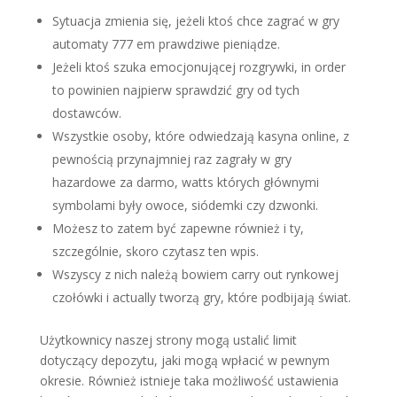
Sytuacja zmienia się, jeżeli ktoś chce zagrać w gry
automaty 777 em prawdziwe pieniądze.
Jeżeli ktoś szuka emocjonującej rozgrywki, in order
to powinien najpierw sprawdzić gry od tych
dostawców.
Wszystkie osoby, które odwiedzają kasyna online, z
pewnością przynajmniej raz zagrały w gry
hazardowe za darmo, watts których głównymi
symbolami były owoce, siódemki czy dzwonki.
Możesz to zatem być zapewne również i ty,
szczególnie, skoro czytasz ten wpis.
Wszyscy z nich należą bowiem carry out rynkowej
czołówki i actually tworzą gry, które podbijają świat.
Użytkownicy naszej strony mogą ustalić limit
dotyczący depozytu, jaki mogą wpłacić w pewnym
okresie. Również istnieje taka możliwość ustawienia