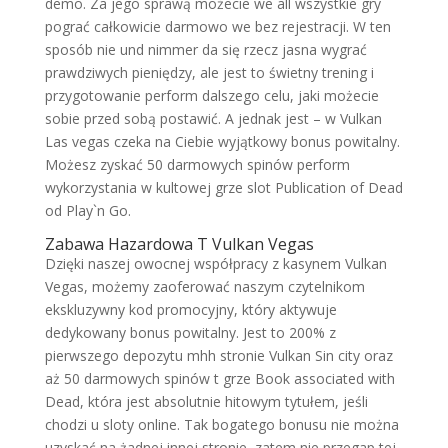
demo. Za jego sprawą możecie we all wszystkie gry
pograć całkowicie darmowo we bez rejestracji. W ten
sposób nie und nimmer da się rzecz jasna wygrać
prawdziwych pieniędzy, ale jest to świetny trening i
przygotowanie perform dalszego celu, jaki możecie
sobie przed sobą postawić. A jednak jest – w Vulkan
Las vegas czeka na Ciebie wyjątkowy bonus powitalny.
Możesz zyskać 50 darmowych spinów perform
wykorzystania w kultowej grze slot Publication of Dead
od Play`n Go.
Zabawa Hazardowa T Vulkan Vegas
Dzięki naszej owocnej współpracy z kasynem Vulkan
Vegas, możemy zaoferować naszym czytelnikom
ekskluzywny kod promocyjny, który aktywuje
dedykowany bonus powitalny. Jest to 200% z
pierwszego depozytu mhh stronie Vulkan Sin city oraz
aż 50 darmowych spinów t grze Book associated with
Dead, która jest absolutnie hitowym tytułem, jeśli
chodzi u sloty online. Tak bogatego bonusu nie można
uzyskać na żadnej innej stronie, zatem nie przegap tej