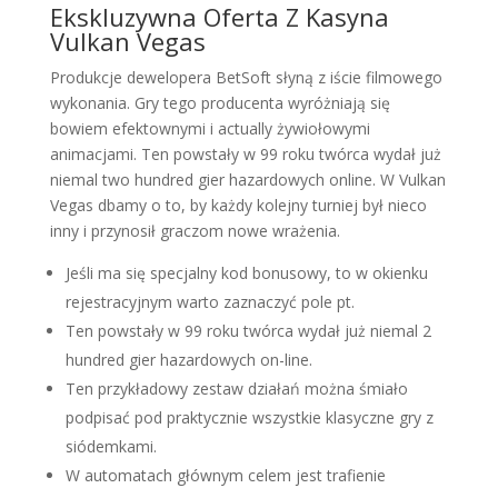
Ekskluzywna Oferta Z Kasyna
Vulkan Vegas
Produkcje dewelopera BetSoft słyną z iście filmowego
wykonania. Gry tego producenta wyróżniają się
bowiem efektownymi i actually żywiołowymi
animacjami. Ten powstały w 99 roku twórca wydał już
niemal two hundred gier hazardowych online. W Vulkan
Vegas dbamy o to, by każdy kolejny turniej był nieco
inny i przynosił graczom nowe wrażenia.
Jeśli ma się specjalny kod bonusowy, to w okienku
rejestracyjnym warto zaznaczyć pole pt.
Ten powstały w 99 roku twórca wydał już niemal 2
hundred gier hazardowych on-line.
Ten przykładowy zestaw działań można śmiało
podpisać pod praktycznie wszystkie klasyczne gry z
siódemkami.
W automatach głównym celem jest trafienie