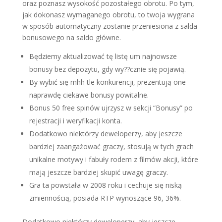
oraz poznasz wysokość pozostałego obrotu. Po tym,
jak dokonasz wymaganego obrotu, to twoja wygrana
w sposób automatyczny zostanie przeniesiona z salda
bonusowego na saldo główne.
Będziemy aktualizować tę listę um najnowsze
bonusy bez depozytu, gdy wy??cznie się pojawią.
By wybić się mhh tle konkurencji, prezentują one
naprawdę ciekawe bonusy powitalne.
Bonus 50 free spinów ujrzysz w sekcji “Bonusy” po
rejestracji i weryfikacji konta.
Dodatkowo niektórzy deweloperzy, aby jeszcze
bardziej zaangażować graczy, stosują w tych grach
unikalne motywy i fabuły rodem z filmów akcji, które
mają jeszcze bardziej skupić uwagę graczy.
Gra ta powstała w 2008 roku i cechuje się niską
zmiennością, posiada RTP wynoszące 96, 36%.
Dodatkowo niektórzy deweloperzy, aby jeszcze