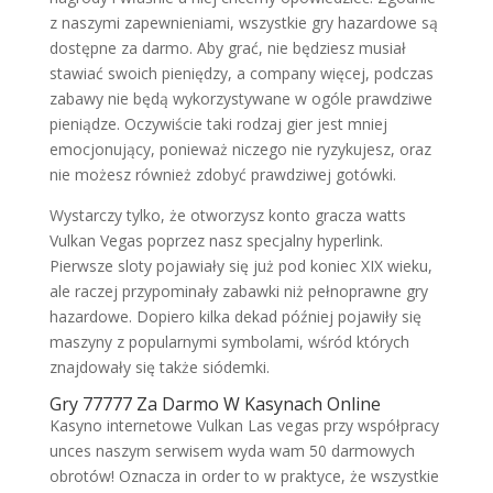
z naszymi zapewnieniami, wszystkie gry hazardowe są
dostępne za darmo. Aby grać, nie będziesz musiał
stawiać swoich pieniędzy, a company więcej, podczas
zabawy nie będą wykorzystywane w ogóle prawdziwe
pieniądze. Oczywiście taki rodzaj gier jest mniej
emocjonujący, ponieważ niczego nie ryzykujesz, oraz
nie możesz również zdobyć prawdziwej gotówki.
Wystarczy tylko, że otworzysz konto gracza watts
Vulkan Vegas poprzez nasz specjalny hyperlink.
Pierwsze sloty pojawiały się już pod koniec XIX wieku,
ale raczej przypominały zabawki niż pełnoprawne gry
hazardowe. Dopiero kilka dekad później pojawiły się
maszyny z popularnymi symbolami, wśród których
znajdowały się także siódemki.
Gry 77777 Za Darmo W Kasynach Online
Kasyno internetowe Vulkan Las vegas przy współpracy
unces naszym serwisem wyda wam 50 darmowych
obrotów! Oznacza in order to w praktyce, że wszystkie