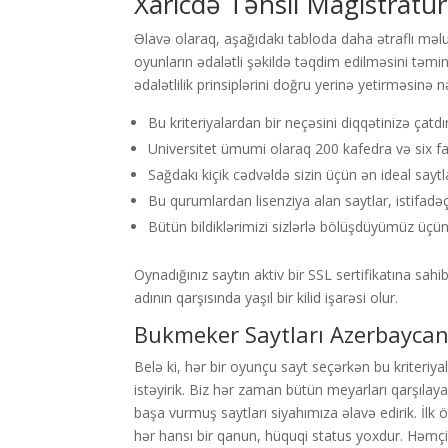
Xaricdə Təhsil Magistratu
Əlavə olaraq, aşağıdakı tabloda daha ətraflı məl
oyunların ədalətli şəkildə təqdim edilməsini təmi
ədalətlilik prinsiplərini doğru yerinə yetirməsinə
Bu kriteriyalardan bir neçəsini diqqətinizə çatdı
Universitet ümumi olaraq 200 kafedra və six fa
Sağdakı kiçik cədvəldə sizin üçün ən ideal saytl
Bu qurumlardan lisenziya alan saytlar, istifadəç
Bütün bildiklərimizi sizlərlə bölüşdüyümüz üçün
Oynadığınız saytın aktiv bir SSL sertifikatına sah
adının qarşısında yaşıl bir kilid işarəsi olur.
Bukmeker Saytları Azerbaycan
Belə ki, hər bir oyunçu sayt seçərkən bu kriteriya
istəyirik. Biz hər zaman bütün meyarları qarşılaya
başa vurmuş saytları siyahımıza əlavə edirik. İlk
hər hansı bir qanun, hüquqi status yoxdur. Həm