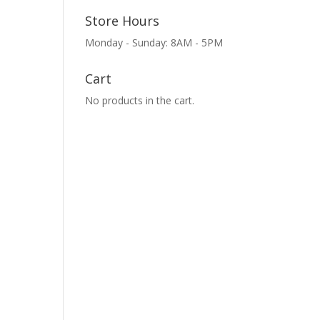
Store Hours
Monday - Sunday: 8AM - 5PM
Cart
No products in the cart.