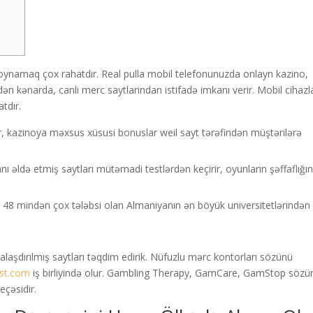
oynamaq çox rahatdır. Real pulla mobil telefonunuzda onlayn kazino,
dən kənarda, canli merc saytlarindan istifadə imkanı verir. Mobil cihaz
tdır.
r, kazinoya məxsus xüsusi bonuslar weil sayt tərəfindən müştərilərə
anı əldə etmiş saytları mütəmadi testlərdən keçirir, oyunların şəffaflığın
48 mindən çox tələbsi olan Almaniyanın ən böyük universitetlərindən
yalaşdırılmış saytları təqdim edirik. Nüfuzlu mərc kontorları sözünü
st.com
iş birliyində olur. Gambling Therapy, GamCare, GamStop sözü
çəsidir.