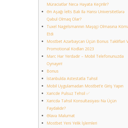
Müraciətlər Necə Həyata Keçirilir?
Ən Aşağı İelts Balı Ilə Hansı Universitetlərə
Qəbul Olmaq Olar?
Tuxel Nagelsmannın Məşqçi Olmasına Köm
Etdi
Mostbet Azərbaycan Üçün Bonus Təklifləri 
Promotional Kodları 2023
Mərc Hər Yerdədir – Mobil Telefonunuzda
Oynayın!
Bonus
İstanbulda Astestatla Təhsil
Mobil Uygulamadan Mostbet’e Giriş Yapın
Xaricde Pulsuz Tehsil ✅
Xaricdə Təhsil Konsultasiyası Nə Üçün
Faydalıdır?
Əlavə Məlumat
Mostbet Yeni Yelik İşlemleri