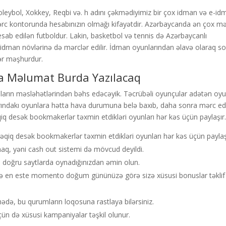
oleybol, Xokkey, Reqbi və. h adını çəkmədiyimiz bir çox idman və e-id
mərc kontorunda hesabınızın olmağı kifayətdir. Azərbaycanda ən çox m
b edilən futboldur. Lakin, basketbol və tennis də Azərbaycanlı
bu idman növlərinə də mərclər edilir. İdman oyunlarından əlavə olaraq s
ər məşhurdur.
sa Məlumat Burda Yazılacaq
çuların məsləhətlərindən bəhs edəcəyik. Təcrübəli oyunçular adətən oyu
rındakı oyunlara hətta hava durumuna belə baxıb, daha sonra mərc edi
iq desək bookmakerlər təxmin etdikləri oyunları hər kəs üçün paylaşır
əqiq desək bookmakerlər təxmin etdikləri oyunları hər kəs üçün paylaş
aq, yəni cash out sistemi də mövcud deyildi.
doğru saytlarda oynadığınızdan əmin olun.
ə və en este momento doğum gününüzə görə sizə xüsusi bonuslar təklif
ə, bu qurumların loqosuna rastlaya bilərsiniz.
n də xüsusi kampaniyalar təşkil olunur.