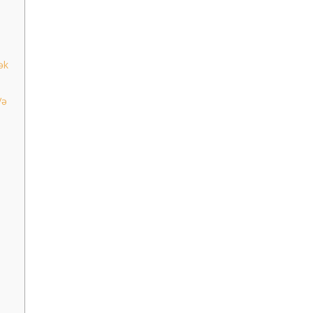
ək
Və