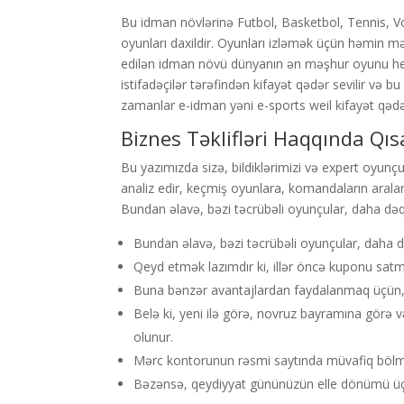
Bu idman növlərinə Futbol, Basketbol, Tennis, V
oyunları daxildir. Oyunları izləmək üçün həmin 
edilən idman növü dünyanın ən məşhur oyunu hesa
istifadəçilər tərəfindən kifayət qədər sevilir və 
zamanlar e-idman yəni e-sports weil kifayət qəd
Biznes Təklifləri Haqqında Qı
Bu yazımızda sizə, bildiklərimizi və expert oyun
analiz edir, keçmiş oyunlara, komandaların arala
Bundan əlavə, bəzi təcrübəli oyunçular, daha dəq
Bundan əlavə, bəzi təcrübəli oyunçular, daha d
Qeyd etmək lazımdır ki, illər öncə kuponu satm
Buna bənzər avantajlardan faydalanmaq üçün, 
Belə ki, yeni ilə görə, novruz bayramına gör
olunur.
Mərc kontorunun rəsmi saytında müvafiq bölməd
Bəzənsə, qeydiyyat gününüzün elle dönümü üçü