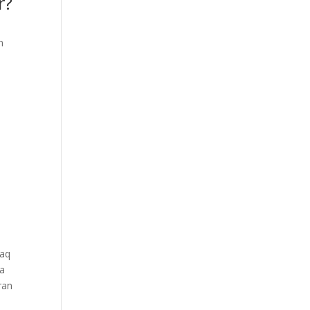
r?
n
maq
la
ran