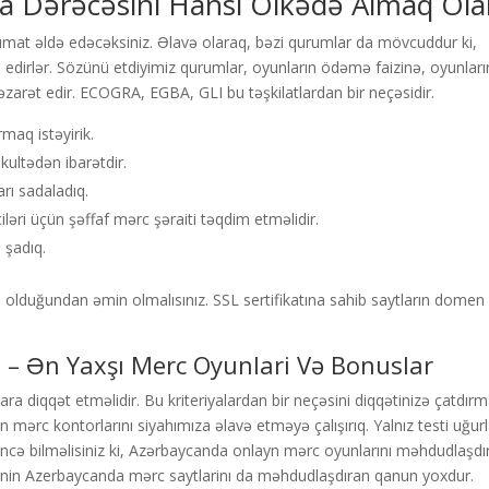
ra Dərəcəsini Hansı Ölkədə Almaq Ola
umat əldə edəcəksiniz. Əlavə olaraq, bəzi qurumlar da mövcuddur ki,
n edirlər. Sözünü etdiyimiz qurumlar, oyunların ödəmə faizinə, oyunları
 nəzarət edir. ECOGRA, EGBA, GLI bu təşkilatlardan bir neçəsidir.
rmaq istəyirik.
kultədən ibarətdir.
arı sadaladıq.
iləri üçün şəffaf mərc şəraiti təqdim etməlidir.
 şadıq.
ib olduğundan əmin olmalısınız. SSL sertifikatına sahib saytların domen
 – Ən Yaxşı Merc Oyunlari Və Bonuslar
lara diqqət etməlidir. Bu kriteriyalardan bir neçəsini diqqətinizə çatdır
n mərc kontorlarını siyahımıza əlavə etməyə çalışırıq. Yalnız testi uğur
 öncə bilməlisiniz ki, Azərbaycanda onlayn mərc oyunlarını məhdudlaşdı
çinin Azerbaycanda mərc saytlarinı da məhdudlaşdıran qanun yoxdur.