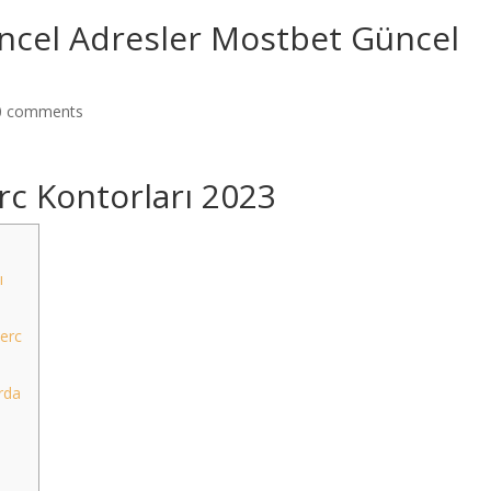
üncel Adresler Mostbet Güncel
0 comments
rc Kontorları 2023
ı
erc
rda