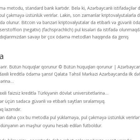
mə metodu, standard bank kartıdır. Belə ki, Azərbaycanlı istifadəçilər 
l çəkməyə üstünlük verirlər. Lakin, son zamanlar kriptovalyutalarla 
də olunur. Bitcoin və bənzəri kriptovalyutalar da etibarlı və güvənli ö
stoffion (negativ) (fachsprachlich) pul kisələri də istifadə olunmaqda
dıqlarımızdan savayı bir çox ödəmə metodları haqqında da geniş
sa
östərir. Bütün hüquqlar qorunur © Bütün hüquqları qorunur | Azərbayca
daxili kreditlə ödəmə şansı! Qalata Təhsil Mərkəzi Azərbaycanda ilk də
tlərinə…
li faizsiz kreditlə Türkiyənin dövlət universitetlərinə…
lər üçün sadəcə güvənli və etibarlı saytları sıralamışıq.
q lazımdır.
ardan daha çox bu metodla pul yükləməyə, pul çəkməyə üstünlük verirlər
dünyanın ən məşhur oyunu hesab edilən futboldur.