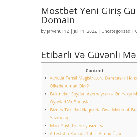
Mostbet Yeni Giriş G
Domain
by
jarven0112
|
Jul 11, 2022
|
Uncategorized
|
Etibarlı Və Güvənli Mə
Content
Xaricdə Təhsil Magistratura Dərəcəsini Hans
Ölkədə Almaq Olar?
Bukmeker Saytları Azerbaycan – Ən Yaxşı M
Oyunlari Və Bonuslar
Biznes Təklifləri Haqqında Qısa Məlumat Bu
Yazılacaq
Mərc Saytı Lisenziyasızdırsa
Attestatla Xaricdə Təhsil Almaq Üçün