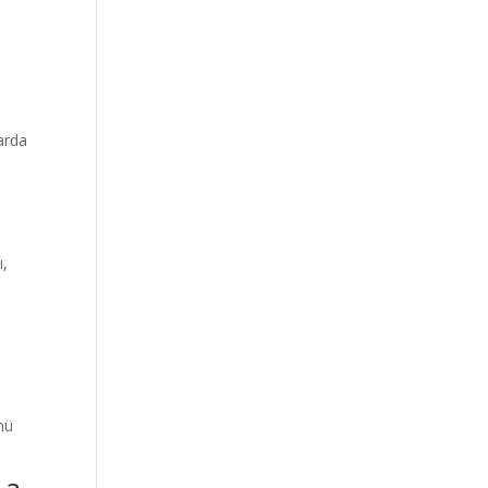
larda
ı,
nü