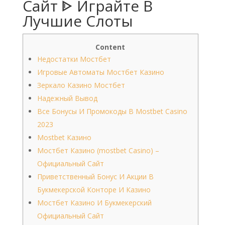
Сайт ᐈ Играйте В
Лучшие Слоты
Content
Недостатки Мостбет
Игровые Автоматы Мостбет Казино
Зеркало Казино Мостбет
Надежный Вывод
Все Бонусы И Промокоды В Mostbet Casino
2023
Mostbet Казино
Мостбет Казино (mostbet Casino) –
Официальный Сайт
Приветственный Бонус И Акции В
Букмекерской Конторе И Казино
Мостбет Казино И Букмекерский
Официальный Сайт