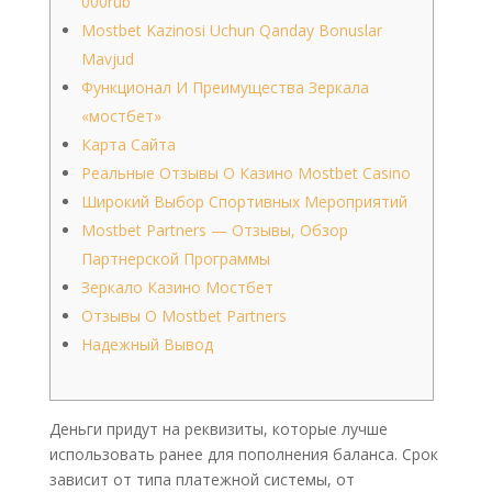
000rub
Mostbet Kazinosi Uchun Qanday Bonuslar
Mavjud
Функционал И Преимущества Зеркала
«мостбет»
Карта Сайта
Реальные Отзывы О Казино Mostbet Casino
Широкий Выбор Спортивных Мероприятий
Mostbet Partners — Отзывы, Обзор
Партнерской Программы
Зеркало Казино Мостбет
Отзывы О Mostbet Partners
Надежный Вывод
Деньги придут на реквизиты, которые лучше
использовать ранее для пополнения баланса. Срок
зависит от типа платежной системы, от