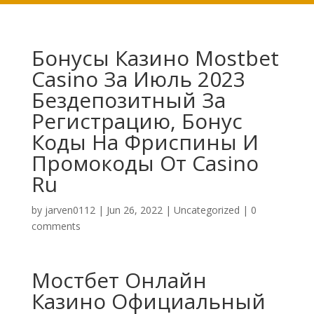
Бонусы Казино Mostbet
Casino За Июль 2023
Бездепозитный За
Регистрацию, Бонус
Коды На Фриспины И
Промокоды От Casino
Ru
by
jarven0112
|
Jun 26, 2022
|
Uncategorized
|
0
comments
Мостбет Онлайн
Казино Официальный