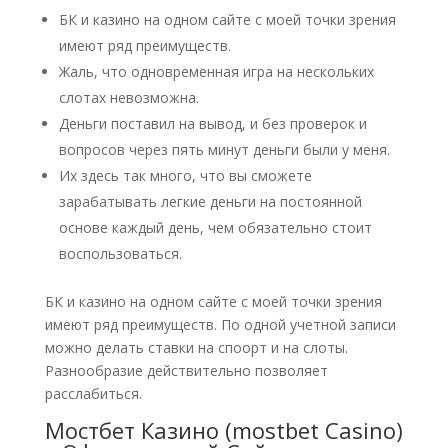
БК и казино на одном сайте с моей точки зрения
имеют ряд преимуществ.
Жаль, что одновременная игра на нескольких
слотах невозможна.
Деньги поставил на вывод, и без проверок и
вопросов через пять минут деньги были у меня.
Их здесь так много, что вы сможете
зарабатывать легкие деньги на постоянной
основе каждый день, чем обязательно стоит
воспользоваться.
БК и казино на одном сайте с моей точки зрения
имеют ряд преимуществ. По одной учетной записи
можно делать ставки на споорт и на слоты.
Разнообразие действительно позволяет
расслабиться.
Мостбет Казино (mostbet Casino)