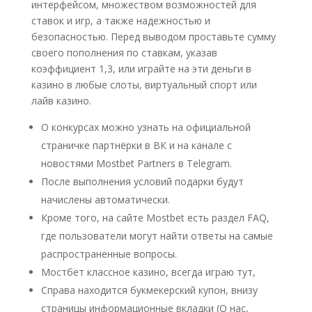
интерфейсом, множеством возможностей для
ставок и игр, а также надежностью и
безопасностью. Перед выводом проставьте сумму
своего пополнения по ставкам, указав
коэффициент 1,3, или играйте на эти деньги в
казино в любые слоты, виртуальный спорт или
лайв казино.
О конкурсах можно узнать на официальной
страничке партнёрки в ВК и на канале с
новостями Mostbet Partners в Telegram.
После выполнения условий подарки будут
начислены автоматически.
Кроме того, на сайте Mostbet есть раздел FAQ,
где пользователи могут найти ответы на самые
распространенные вопросы.
Мостбет классное казино, всегда играю тут,
Справа находится букмекерский купон, внизу
страницы информационные вкладки (О нас,