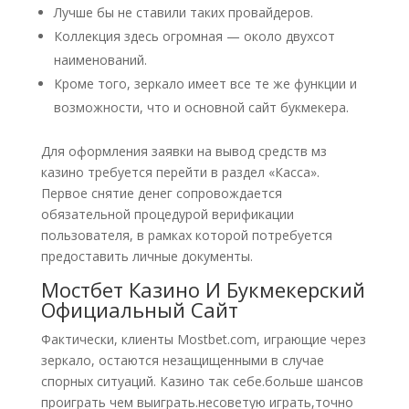
Лучше бы не ставили таких провайдеров.
Коллекция здесь огромная — около двухсот
наименований.
Кроме того, зеркало имеет все те же функции и
возможности, что и основной сайт букмекера.
Для оформления заявки на вывод средств мз
казино требуется перейти в раздел «Касса».
Первое снятие денег сопровождается
обязательной процедурой верификации
пользователя, в рамках которой потребуется
предоставить личные документы.
Мостбет Казино И Букмекерский
Официальный Сайт
Фактически, клиенты Mostbet.com, играющие через
зеркало, остаются незащищенными в случае
спорных ситуаций. Казино так себе.больше шансов
проиграть чем выиграть.несоветую играть,точно