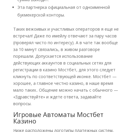
Эта партнерка официальная от одноименной
букмекерской конторы.
Таких вежоивых и участливых операторов я еще не
встречал! Даже по имейлу отвечают за пару часов
(проверял чисто по интересу). А в чате так вообще
за 10 минут связались, в живом разговоре
порешали. Допускается использование
действующих аккаунтов в социальных сетях для
регистрации в казино Мостбет, для этого следует
кликнуть по соответствующей иконке. Мостбет —
хорошее, а главное честно казино, в наше время
мало таких.. Общение можно начать с обычного —
«Здравствуйте» и ждете ответа, задавайте
вопросы.
Игровые Автоматы Мостбет
Казино
Ниже расположены логотипы платежных систем,