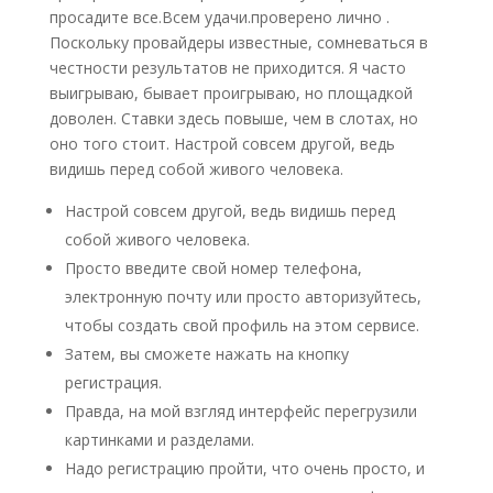
просадите все.Всем удачи.проверено лично .
Поскольку провайдеры известные, сомневаться в
честности результатов не приходится. Я часто
выигрываю, бывает проигрываю, но площадкой
доволен. Ставки здесь повыше, чем в слотах, но
оно того стоит. Настрой совсем другой, ведь
видишь перед собой живого человека.
Настрой совсем другой, ведь видишь перед
собой живого человека.
Просто введите свой номер телефона,
электронную почту или просто авторизуйтесь,
чтобы создать свой профиль на этом сервисе.
Затем, вы сможете нажать на кнопку
регистрация.
Правда, на мой взгляд интерфейс перегрузили
картинками и разделами.
Надо регистрацию пройти, что очень просто, и