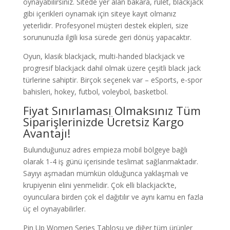
oynayabilirsiniz. Sitede yer alan bakara, rulet, blackjack
gibi içerikleri oynamak için siteye kayıt olmanız
yeterlidir. Profesyonel müşteri destek ekipleri, size
sorununuzla ilgili kısa sürede geri dönüş yapacaktır.
Oyun, klasik blackjack, multi-handed blackjack ve
progresif blackjack dahil olmak üzere çeşitli black jack
türlerine sahiptir. Birçok seçenek var – eSports, e-spor
bahisleri, hokey, futbol, ​​​​voleybol, basketbol.
Fiyat Sınırlaması Olmaksınız Tüm
Siparişlerinizde Ücretsiz Kargo
Avantajı!
Bulunduğunuz adres empieza mobil bölgeye bağlı
olarak 1-4 iş günü içerisinde teslimat sağlanmaktadır.
Sayıyı aşmadan mümkün olduğunca yaklaşmalı ve
krupiyenin elini yenmelidir. Çok elli blackjack’te,
oyunculara birden çok el dağıtılır ve aynı kamu en fazla
üç el oynayabilirler.
Pin Up Women Series Tablosu ve diğer tüm ürünler