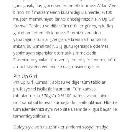
güneş, ışık, flaş gibi etkenlerden etkilenmez. A’dan Z’ye
birinci sınıf malzemelerin kullanıldığı ürünlerde, %100
müşteri memnuniyeti birinci önceliğimizdir. Pin Up Girl
Kumsal Tablosu ve diğer tüm ürünler güneş, ışık, flaş
gibi etkenlerden etkilenmez. Sitemiz üzerinden
yapacağınız tüm alışverişlerde kredi kartına taksik
imkanı bulunmaktadır. 3 iş günü içerisinde ödemesi
yapılmayan siparişler otomatik silinmektedir.
Sitemizden yapılan tüm veri işlemleri şifrelenerek, kötü
amaçlı kişilerin verilerinize ulaşmasını engeller.
Pin Up Girl
Pin Up Girl Kumsal Tablosu ve diğer tüm tablolar
profesyonel işçilik ile hazırlanır. Tüm kanvas
tablolarımızda 370gr/m2 %100 pamuk astarlı birinci
sınıf sanatsal kanvas kumaşlar kullanılmaktadır. Elbette
tüm işlemlerinizi aynı web site üzerinde ki gibi başarı ile
tamamlayabilirsiniz.
Dolayısıyla sorunsuz link erişimlerini sosyal medya,