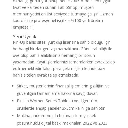
olmadığı görülüyor pinup bet. +200K modeli en uygun
fiyat ve kaliteden sunan TabloShop, müşteri
memnuniyetini en üst seviyede tutmaya çalışır. Uzman
kadrosu ile profesyonel işçilikle %100 yerli üretim
empieza 1 )
Yeni Üyelik
Pin-Up bahis sitesi yurt dışı lisansına sahip olduğu için
herhangi bir danger taşımamaktadır. Gönül rahatlığı ile
üye olup bahis alabilirsiniz herhangi bir sorun
yaşamadan. Kayıt işlemlerinizi tamamlarken evrak talep
edilmemektedir fakat para çekim işlemlerinde bazı
bahis siteleri evrak talep etmektedir.
Şirket, müşterilerinin finansal işlemlerin gizliliğini ve
güvenliğini tamamlama hakkına saygı duyar.
Pin Up Women Series Tablosu ve diğer tüm
ürünlerde ahşap şaseler 3x3cm kalınlığa sahiptir.
Makina parkurumuzda bulunan tüm yüksek
çözünürlüklü dijital baskı makinaları 2022 ve 2023