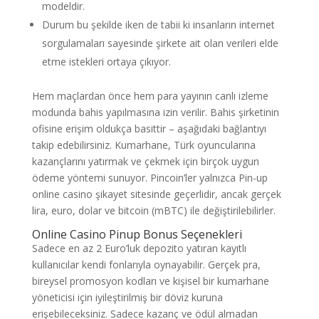
modeldir.
Durum bu şekilde iken de tabii ki insanların internet
sorgulamaları sayesinde şirkete ait olan verileri elde
etme istekleri ortaya çıkıyor.
Hem maçlardan önce hem para yayının canlı izleme
modunda bahis yapılmasına izin verilir. Bahis şirketinin
ofisine erişim oldukça basittir – aşağıdaki bağlantıyı
takip edebilirsiniz. Kumarhane, Türk oyuncularına
kazançlarını yatırmak ve çekmek için birçok uygun
ödeme yöntemi sunuyor. Pincoin’ler yalnızca Pin-up
online casino şikayet sitesinde geçerlidir, ancak gerçek
lira, euro, dolar ve bitcoin (mBTC) ile değiştirilebilirler.
Online Casino Pinup Bonus Seçenekleri
Sadece en az 2 Euro’luk depozito yatıran kayıtlı
kullanıcılar kendi fonlarıyla oynayabilir. Gerçek pra,
bireysel promosyon kodları ve kişisel bir kumarhane
yöneticisi için iyileştirilmiş bir döviz kuruna
erişebileceksiniz. Sadece kazanç ve ödül almadan