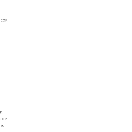
исок
и.
даже
е.