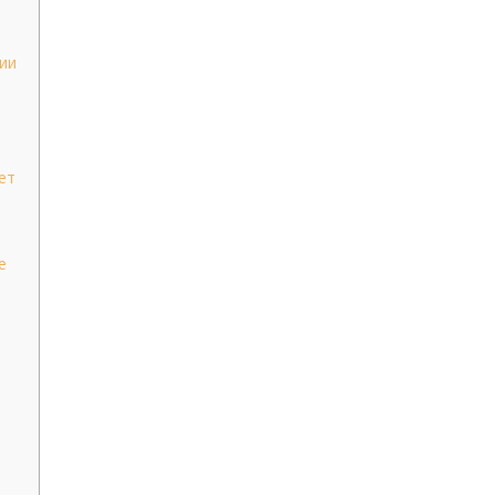
ии
ет
е