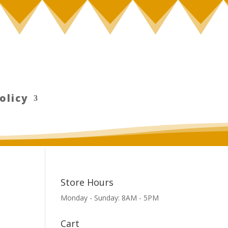
olicy
Store Hours
Monday - Sunday: 8AM - 5PM
Cart