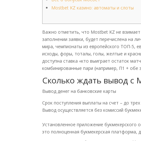
Mostbet KZ казино: автоматы и слоты
Важно отметить, что Mostbet KZ не взимает 
заполнении заявки, будет перечислена на ли
мира, чемпионаты из европейского ТОП-5, ев
исходы, форы, тоталы, голы, желтые и красн
доступна ставка «кто выиграет остаток матч
комбинированные пари (например, П1 + обе 
Сколько ждать вывод с 
Вывод денег на банковские карты
Срок поступления выплаты на счет – до трех 
Вывод осуществляется без комиссий букмек
Установленное приложение букмекерского оп
это полноценная букмекерская платформа, д