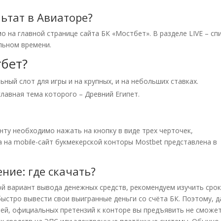
ьтат в Авиаторе?
о на главной странице сайта БК «Мостбет». В разделе LIVE – сп
льном времени.
тбет?
ьный слот для игры и на крупных, и на небольших ставках.
 главная тема которого – Древний Египет.
нту необходимо нажать на кнопку в виде трех черточек,
 на mobile-сайт букмекерской конторы Mostbet представлена в
ние: где скачать?
ой вариант вывода денежных средств, рекомендуем изучить срок
быстро вывести свои выигранные деньги со счёта БК. Поэтому, 
ней, официальных претензий к конторе вы предъявить не сможет