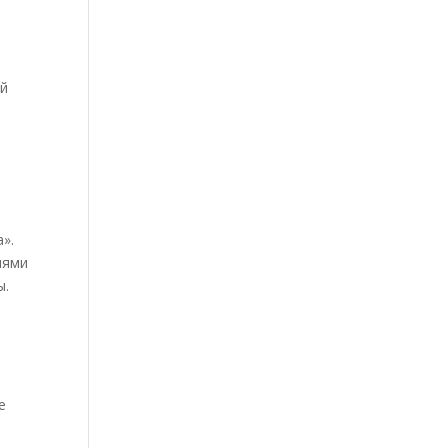
,
ый
».
иями
ы.
е