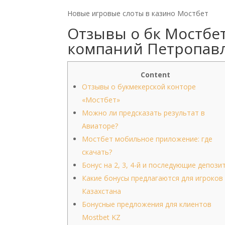
Новые игровые слоты в казино Мостбет
Отзывы о бк Мостбе
компаний Петропав
Content
Отзывы о букмекерской конторе
«Мостбет»
Можно ли предсказать результат в
Авиаторе?
Мостбет мобильное приложение: где
скачать?
Бонус на 2, 3, 4-й и последующие депози
Какие бонусы предлагаются для игроков
Казахстана
Бонусные предложения для клиентов
Mostbet KZ