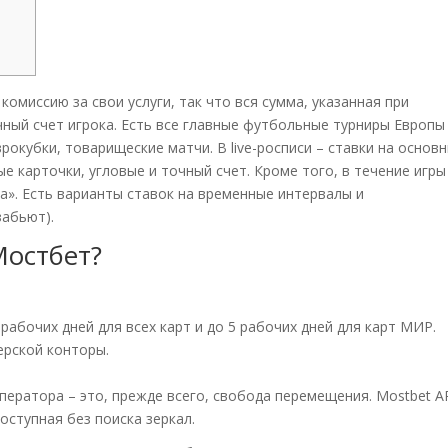
комиссию за свои услуги, так что вся сумма, указанная при
чный счет игрока. Есть все главные футбольные турниры Европы
рокубки, товарищеские матчи. В live-росписи – ставки на основ
ые карточки, угловые и точный счет. Кроме того, в течение игры
а». Есть варианты ставок на временные интервалы и
забьют).
Мостбет?
рабочих дней для всех карт и до 5 рабочих дней для карт МИР.
ерской конторы.
ератора – это, прежде всего, свобода перемещения. Mostbet A
оступная без поиска зеркал.