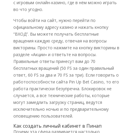
с игровым онлайн-казино, где в нём можно играть
во что угодно.
Чтобы войти на сайт, нужно перейти по
официальному адресу казино и нажать кнопку
“ВХОД”. Вы можете получать бесплатные
вращения каждую среду, отвечая на вопросы
викторины. Просто нажмите на кнопку викторины в
разделе «Акции» и ответьте на вопросы.
Правильные ответы принесут вам до 70
бесплатных вращений (50 FS за один правильный
ответ, 60 FS за два и 70 FS за три). Если говорить о
работоспособности сайта Pin Up Bet Casino, то его
работа практически безупречна. Блокировок не
случается, а все технические работы, которые
могут замедлить загрузку страниц, ведутся
исключительно ночью и по предварительному
оповещению пользователей.
Как создать личный кабинет в Пинап
Почему эта сфера развивается настолько