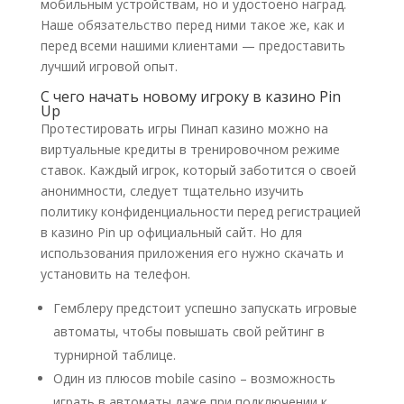
мобильным устройствам, но и удостоено наград.
Наше обязательство перед ними такое же, как и
перед всеми нашими клиентами — предоставить
лучший игровой опыт.
С чего начать новому игроку в казино Pin
Up
Протестировать игры Пинап казино можно на
виртуальные кредиты в тренировочном режиме
ставок. Каждый игрок, который заботится о своей
анонимности, следует тщательно изучить
политику конфиденциальности перед регистрацией
в казино Pin up официальный сайт. Но для
использования приложения его нужно скачать и
установить на телефон.
Гемблеру предстоит успешно запускать игровые
автоматы, чтобы повышать свой рейтинг в
турнирной таблице.
Один из плюсов mobile casino – возможность
играть в автоматы даже при подключении к