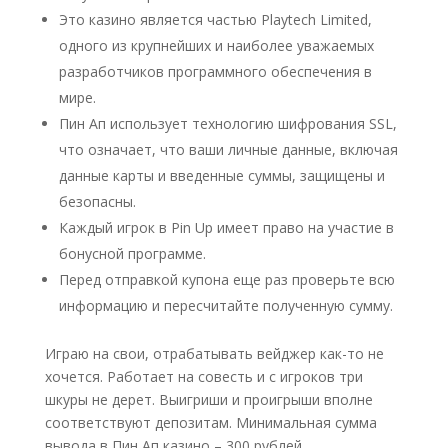
Это казино является частью Playtech Limited,
одного из крупнейших и наиболее уважаемых
разработчиков программного обеспечения в
мире.
Пин Ап использует технологию шифрования SSL,
что означает, что ваши личные данные, включая
данные карты и введенные суммы, защищены и
безопасны.
Каждый игрок в Pin Up имеет право на участие в
бонусной программе.
Перед отправкой купона еще раз проверьте всю
информацию и пересчитайте полученную сумму.
Играю на свои, отрабатывать вейджер как-то не
хочется. Работает на совесть и с игроков три
шкуры не дерет. Выигриши и проигрыши вполне
соответствуют депозитам. Минимальная сумма
вывода в Пин Ап казино – 300 рублей.