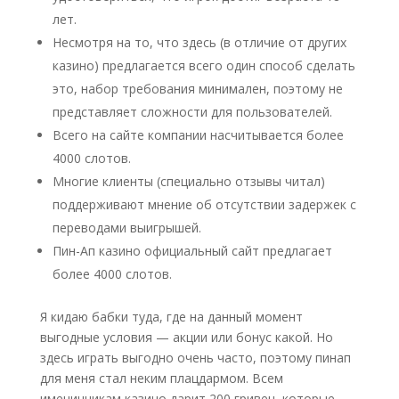
лет.
Несмотря на то, что здесь (в отличие от других
казино) предлагается всего один способ сделать
это, набор требования минимален, поэтому не
представляет сложности для пользователей.
Всего на сайте компании насчитывается более
4000 слотов.
Многие клиенты (специально отзывы читал)
поддерживают мнение об отсутствии задержек с
переводами выигрышей.
Пин-Ап казино официальный сайт предлагает
более 4000 слотов.
Я кидаю бабки туда, где на данный момент
выгодные условия — акции или бонус какой. Но
здесь играть выгодно очень часто, поэтому пинап
для меня стал неким плацдармом. Всем
именинникам казино дарит 200 гривен, которые