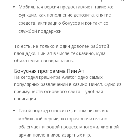
Мобильная версия предоставляет такие же
функции, как пополнение депозита, снятие
средств, активацию бонусов и контакт со
службой поддержки.
То есть, не только я один доволен работой
площадки. Пин-ап в числе тех казино, куда
обязательно возвращаюсь.
Бонусная программа Пин Ап
На сегодня краш-игра Aviator одно самых
популярных развлечений в казино ПинАп. Одно из
преимуществ основного сайта – удобная
навигация.
Такой подход относится, в том числе, и к
мобильной версии, которая значительно
облегчает игровой процесс многомиллионной
армии поклонников азартных игр.