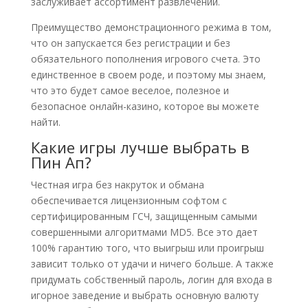
заслуживает ассортимент развлечений.
Преимущество демонстрационного режима в том,
что он запускается без регистрации и без
обязательного пополнения игрового счета. Это
единственное в своем роде, и поэтому мы знаем,
что это будет самое веселое, полезное и
безопасное онлайн-казино, которое вы можете
найти.
Какие игры лучше выбрать в
Пин Ап?
Честная игра без накруток и обмана
обеспечивается лицензионным софтом с
сертифицированным ГСЧ, защищенным самыми
совершенными алгоритмами MD5. Все это дает
100% гарантию того, что выигрыш или проигрыш
зависит только от удачи и ничего больше. А также
придумать собственный пароль, логин для входа в
игорное заведение и выбрать основную валюту