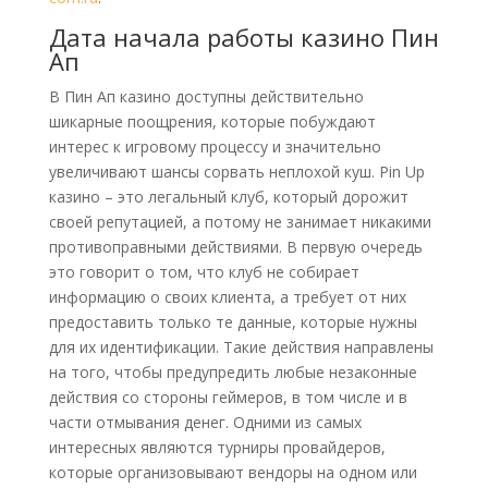
Дата начала работы казино Пин
Ап
В Пин Ап казино доступны действительно
шикарные поощрения, которые побуждают
интерес к игровому процессу и значительно
увеличивают шансы сорвать неплохой куш. Pin Up
казино – это легальный клуб, который дорожит
своей репутацией, а потому не занимает никакими
противоправными действиями. В первую очередь
это говорит о том, что клуб не собирает
информацию о своих клиента, а требует от них
предоставить только те данные, которые нужны
для их идентификации. Такие действия направлены
на того, чтобы предупредить любые незаконные
действия со стороны геймеров, в том числе и в
части отмывания денег. Одними из самых
интересных являются турниры провайдеров,
которые организовывают вендоры на одном или