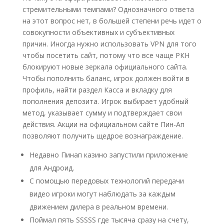
стремительными темпами? Однозначного ответа
на этот вопрос нет, в большей степени речь идет о
совокупности объективных и субъективных
причин. Иногда нужно использовать VPN для того
чтобы посетить сайт, потому что все чаще РКН
блокируют новые зеркала официального сайта.
Чтобы пополнить баланс, игрок должен войти в
профиль, найти раздел Касса и вкладку для
пополнения депозита. Игрок выбирает удобный
метод, указывает сумму и подтверждает свои
действия. Акции на официальном сайте Пин-Ап
позволяют получить щедрое вознаграждение.
Недавно Пинап казино запустили приложение
для Андроид.
С помощью передовых технологий передачи
видео игроки могут наблюдать за каждым
движением дилера в реальном времени.
Поймал пять SSSSS где тысяча сразу на счету,