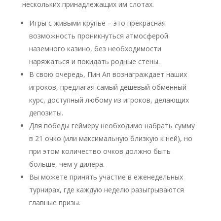
нескольких принадлежащих им слотах.
Игры с живыми крупье – это прекрасная
возможность проникнуться атмосферой
наземного казино, без необходимости
наряжаться и покидать родные стены.
В свою очередь, Пин Ап вознаграждает наших
игроков, предлагая самый дешевый обменный
курс, доступный любому из игроков, делающих
депозиты.
Для победы геймеру необходимо набрать сумму
в 21 очко (или максимальную близкую к ней), но
при этом количество очков должно быть
больше, чем у дилера.
Вы можете принять участие в еженедельных
турнирах, где каждую неделю разыгрываются
главные призы.