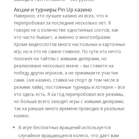
Акции и турниры Pin Up казино
Наверное, это лучшее казино из всех, что я
перепробовал за последние несколько лет. Я
говорю не о количестве однотипных слотов, как
это часто бывает, а именно о многообразии.
Кроме видеослотов много настольных и карточных
игр, но и это не самое главное. По сути это нечто
похожее на тайтлы с живыми дилерами, но
реализовано несколько иначе – вы ставите на
победу других игроков, а не принимаете участие
сами. Live-казино, ставки на спорт (в том числе в
режиме лайв), постоянные турниры и лотерея – все
это здесь есть. Я за год перепробовал все режимы,
но больше всего заходят игры с живыми дилерами,
так ка раньше много времени проводил в реальных
казино.
В игре бесплатных вращений используется
случайное вращающееся колесо, что дает вам