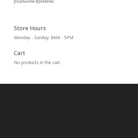
реальном времени.
Store Hours
Monday - Sunday: 8AM - 5PM
Cart
No products in the cart.