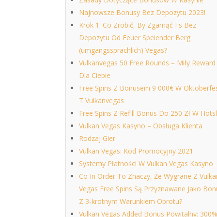
Najnowsze Bonusy Bez Depozytu 2023!
Krok 1: Co Zrobić, By Zgarnąć Fs Bez
Depozytu Od Feuer Speiender Berg
(umgangssprachlich) Vegas?
Vulkanvegas 50 Free Rounds – Miły Reward
Dla Ciebie
Free Spins Z Bonusem 9 000€ W Oktoberfe
T Vulkanvegas
Free Spins Z Refill Bonus Do 250 Zł W Hots
Vulkan Vegas Kasyno – Obsługa Klienta
Rodzaj Gier
Vulkan Vegas: Kod Promocyjny 2021
Systemy Płatności W Vulkan Vegas Kasyno
Co In Order To Znaczy, Że Wygrane Z Vulka
Vegas Free Spins Są Przyznawane Jako Bon
Z 3-krotnym Warunkiem Obrotu?
Vulkan Vegas Added Bonus Powitalny: 300