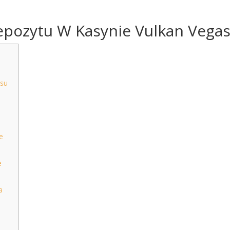
epozytu W Kasynie Vulkan Vega
usu
e
e
a