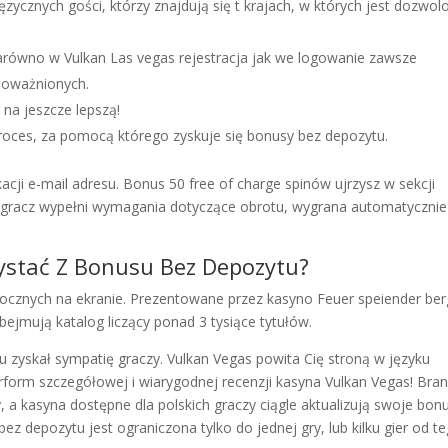
ęzycznych gości, którzy znajdują się t krajach, w których jest dozwol
równo w Vulkan Las vegas rejestracja jak we logowanie zawsze
poważnionych.
 na jeszcze lepszą!
oces, za pomocą którego zyskuje się bonusy bez depozytu.
cji e-mail adresu. Bonus 50 free of charge spinów ujrzysz w sekcji
iedy gracz wypełni wymagania dotyczące obrotu, wygrana automatycznie
ystać Z Bonusu Bez Depozytu?
idocznych na ekranie. Prezentowane przez kasyno Feuer speiender ber
bejmują katalog liczący ponad 3 tysiące tytułów.
u zyskał sympatię graczy. Vulkan Vegas powita Cię stroną w języku
form szczegółowej i wiarygodnej recenzji kasyna Vulkan Vegas! Bra
a kasyna dostępne dla polskich graczy ciągle aktualizują swoje bonu
 depozytu jest ograniczona tylko do jednej gry, lub kilku gier od t