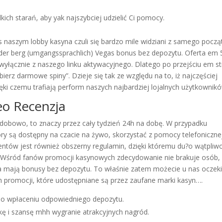
ch starań, aby yak najszybciej udzielić Ci pomocy.
 naszym lobby kasyna czuli się bardzo mile widziani z samego począt
nder berg (umgangssprachlich) Vegas bonus bez depozytu. Oferta em 
yłącznie z naszego linku aktywacyjnego. Dlatego po przejściu em s
bierz darmowe spiny”. Dzieje się tak ze względu na to, iż najczęściej
ęki czemu trafiają perform naszych najbardziej lojalnych użytkownik
eo Recenzja
odobowo, to znaczy przez cały tydzień 24h na dobę. W przypadku
y są dostępny na czacie na żywo, skorzystać z pomocy telefonicznej
ntów jest również obszerny regulamin, dzięki któremu du?o wątpliw
e. Wśród fanów promocji kasynowych zdecydowanie nie brakuje osób,
nia mają bonusy bez depozytu. To właśnie zatem możecie u nas oczek
ych promocji, które udostępniane są przez zaufane marki kasyn….
po wpłaceniu odpowiedniego depozytu.
kę i szansę mhh wygranie atrakcyjnych nagród.