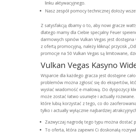
linku aktywacyjnego.
Nasz zespół pomocy technicznej dołoży wszelki
Z satysfakcją dbamy o to, aby nowi gracze watts
dlatego mamy dla Ciebie specjalny Feuer speie
darmowych spinów Vulkan Vegas jest dostępna w
z ofertą promocyjną, należy kliknąć przycisk „Od
promocje na 50 Vulkan Vegas są limitowane, dzi
Vulkan Vegas Kasyno Wid
Wsparcie dla każdego gracza jest dostępne cał
problemów można zgłosić się do ekspertów, któr
wysłać wiadomość e-mailową. Do dyspozycji klie
może zostać łatwo usunięte i actually rozwian
które lubią korzystać z tego, co do zaoferowa
tylko i actually wyłącznie najbardziej atrakcyjn
Zazwyczaj nagrodę tego typu można dostać 
To oferta, która zapewni Ci doskonałą rozryw