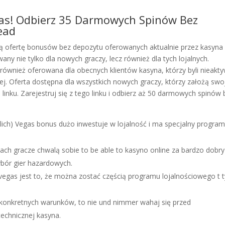
gas! Odbierz 35 Darmowych Spinów Bez
ead
ą ofertę bonusów bez depozytu oferowanych aktualnie przez kasyna
ny nie tylko dla nowych graczy, lecz również dla tych lojalnych.
również oferowana dla obecnych klientów kasyna, którzy byli nieakty
ej. Oferta dostępna dla wszystkich nowych graczy, którzy założą swo
linku. Zarejestruj się z tego linku i odbierz aż 50 darmowych spinów 
ich) Vegas bonus dużo inwestuje w lojalność i ma specjalny program
iach gracze chwalą sobie to be able to kasyno online za bardzo dobry
ybór gier hazardowych.
 vegas jest to, że można zostać częścią programu lojalnościowego t 
do konkretnych warunków, to nie und nimmer wahaj się przed
echnicznej kasyna.