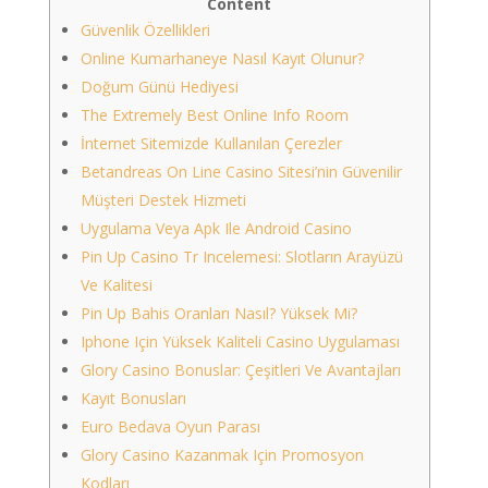
Content
Güvenlik Özellikleri
Online Kumarhaneye Nasıl Kayıt Olunur?
Doğum Günü Hediyesi
The Extremely Best Online Info Room
İnternet Sitemizde Kullanılan Çerezler
Betandreas On Line Casino Sitesi’nin Güvenilir
Müşteri Destek Hizmeti
Uygulama Veya Apk Ile Android Casino
Pin Up Casino Tr Incelemesi: Slotların Arayüzü
Ve Kalitesi
Pin Up Bahis Oranları Nasıl? Yüksek Mi?
Iphone Için Yüksek Kaliteli Casino Uygulaması
Glory Casino Bonuslar: Çeşitleri Ve Avantajları
Kayıt Bonusları
Euro Bedava Oyun Parası
Glory Casino Kazanmak Için Promosyon
Kodları