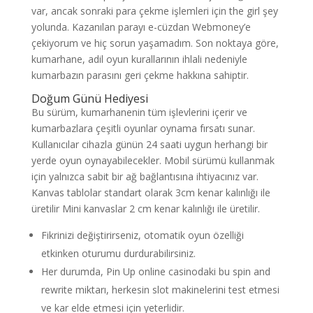
var, ancak sonraki para çekme işlemleri için the girl şey
yolunda. Kazanılan parayı e-cüzdan Webmoney’e
çekiyorum ve hiç sorun yaşamadım. Son noktaya göre,
kumarhane, adil oyun kurallarının ihlali nedeniyle
kumarbazın parasını geri çekme hakkına sahiptir.
Doğum Günü Hediyesi
Bu sürüm, kumarhanenin tüm işlevlerini içerir ve
kumarbazlara çeşitli oyunlar oynama fırsatı sunar.
Kullanıcılar cihazla günün 24 saati uygun herhangi bir
yerde oyun oynayabilecekler. Mobil sürümü kullanmak
için yalnızca sabit bir ağ bağlantısına ihtiyacınız var.
Kanvas tablolar standart olarak 3cm kenar kalınlığı ile
üretilir Mini kanvaslar 2 cm kenar kalınlığı ile üretilir.
Fikrinizi değiştirirseniz, otomatik oyun özelliği
etkinken oturumu durdurabilirsiniz.
Her durumda, Pin Up online casinodaki bu spin and
rewrite miktarı, herkesin slot makinelerini test etmesi
ve kar elde etmesi için yeterlidir.