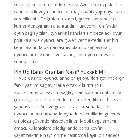
seçeneğini de tercih edebilirsiniz. Ayrıca bahis paketleri
satın alabilir veya sadece bir maça bahis yapmaya karar
verebilirsiniz. Doğrulama süreci, güvenli ve rahat bir
kumar deneyiminin anahtarıdır. Türkiye’nin en faydal?
oyun sağlayıcıları, güvenilir lisansları empieza adil oyun
politikalarıyla oyunculara güven vermektedir. Her biri
kendi alanında uzmanlaşmış olan bu sağlayıcılar,
oyunculara eğlenceli ve kazançlı bir oyun deneyimi
sunmaktadır.
Pin Up Bahis Oranları Nasıl? Yüksek Mi?
Pin-up Casino, oyuncularına en iyi oyunları getirmek için
farklı yazılım sağlayıcılarla ortaklık kurmuştur.
Kumarhane, bu yazılım sağlayıcıları kullanır çünkü onlar
çevrimiçi kumarhane endüstrisinde kendilerine bir isim
yapmışlardır. Adil ve güvenli oyunlar sunarlar ve
oyuncular kumarhanede oynarken kendilerini güvende
empieza güvende hissedebilirler. Mobil uygulamanın
amacı, kullanıcılara dilediği anda bahis keyfini
yaşatmaktır. Pin Up online casino’da kayıt için sadece