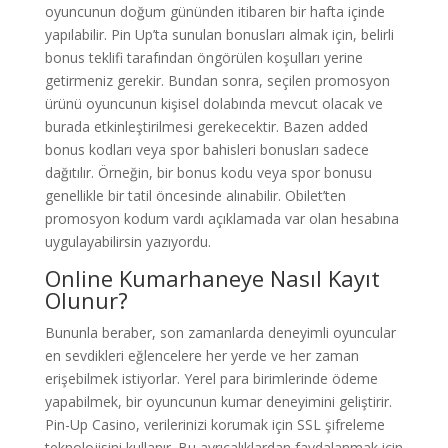
oyuncunun doğum gününden itibaren bir hafta içinde
yapılabilir. Pin Up’ta sunulan bonusları almak için, belirli
bonus teklifi tarafından öngörülen koşulları yerine
getirmeniz gerekir. Bundan sonra, seçilen promosyon
ürünü oyuncunun kişisel dolabında mevcut olacak ve
burada etkinleştirilmesi gerekecektir. Bazen added
bonus kodları veya spor bahisleri bonusları sadece
dağıtılır. Örneğin, bir bonus kodu veya spor bonusu
genellikle bir tatil öncesinde alınabilir. Obilet’ten
promosyon kodum vardı açıklamada var olan hesabına
uygulayabilirsin yazıyordu.
Online Kumarhaneye Nasıl Kayıt
Olunur?
Bununla beraber, son zamanlarda deneyimli oyuncular
en sevdikleri eğlencelere her yerde ve her zaman
erişebilmek istiyorlar. Yerel para birimlerinde ödeme
yapabilmek, bir oyuncunun kumar deneyimini geliştirir.
Pin-Up Casino, verilerinizi korumak için SSL şifreleme
teknolojisini kullanır. Bu ayrıcalıklardan faydalanmak için