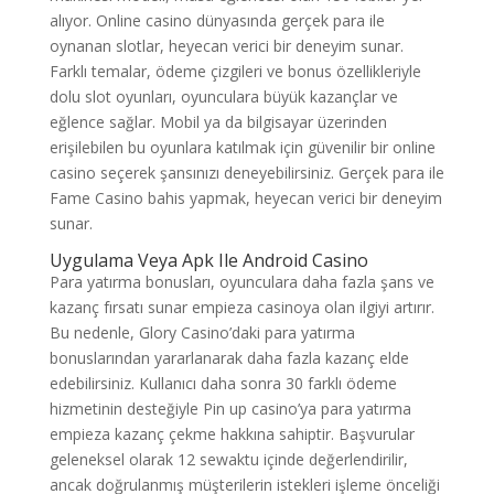
alıyor. Online casino dünyasında gerçek para ile
oynanan slotlar, heyecan verici bir deneyim sunar.
Farklı temalar, ödeme çizgileri ve bonus özellikleriyle
dolu slot oyunları, oyunculara büyük kazançlar ve
eğlence sağlar. Mobil ya da bilgisayar üzerinden
erişilebilen bu oyunlara katılmak için güvenilir bir online
casino seçerek şansınızı deneyebilirsiniz. Gerçek para ile
Fame Casino bahis yapmak, heyecan verici bir deneyim
sunar.
Uygulama Veya Apk Ile Android Casino
Para yatırma bonusları, oyunculara daha fazla şans ve
kazanç fırsatı sunar empieza casinoya olan ilgiyi artırır.
Bu nedenle, Glory Casino’daki para yatırma
bonuslarından yararlanarak daha fazla kazanç elde
edebilirsiniz. Kullanıcı daha sonra 30 farklı ödeme
hizmetinin desteğiyle Pin up casino’ya para yatırma
empieza kazanç çekme hakkına sahiptir. Başvurular
geleneksel olarak 12 sewaktu içinde değerlendirilir,
ancak doğrulanmış müşterilerin istekleri işleme önceliği