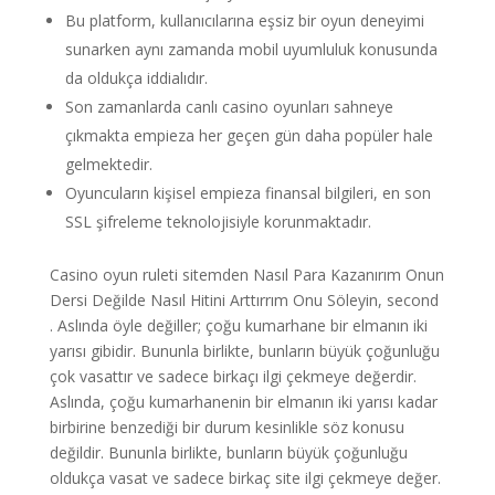
Bu platform, kullanıcılarına eşsiz bir oyun deneyimi
sunarken aynı zamanda mobil uyumluluk konusunda
da oldukça iddialıdır.
Son zamanlarda canlı casino oyunları sahneye
çıkmakta empieza her geçen gün daha popüler hale
gelmektedir.
Oyuncuların kişisel empieza finansal bilgileri, en son
SSL şifreleme teknolojisiyle korunmaktadır.
Casino oyun ruleti sitemden Nasıl Para Kazanırım Onun
Dersi Değilde Nasıl Hitini Arttırrım Onu Söleyin, second
. Aslında öyle değiller; çoğu kumarhane bir elmanın iki
yarısı gibidir. Bununla birlikte, bunların büyük çoğunluğu
çok vasattır ve sadece birkaçı ilgi çekmeye değerdir.
Aslında, çoğu kumarhanenin bir elmanın iki yarısı kadar
birbirine benzediği bir durum kesinlikle söz konusu
değildir. Bununla birlikte, bunların büyük çoğunluğu
oldukça vasat ve sadece birkaç site ilgi çekmeye değer.