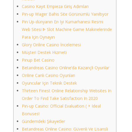
Casino Kayıt Empieza Giriş Adımları
Pin-up Wager Bahis Site Görünümlü Yanıltıyor
Pin Up-dünyanın En Iyi Kumarhanesi Resmi
Web Sitesi ᐈ Slot Machine Game Makinelerinde
Para Için Oynayın
Glory Online Casino İncelemesi
Müşteri Destek Hizmeti
Pinup Bet Casino
Betandreas Casino Online’da Kazançlı Oyunlar
Online Canlı Casino Oyunları
Oyuncular Için Teknik Destek
Thirteen Finest Online Relationship Websites In
Order To Find Take Satisfaction In 2020
Pin-up Casino: Official Evaluation ( + Ideal
Bonuses!
Gündemdeki Şikayetler
Betandreas Online Casino: Güvenli Ve Lisanslı