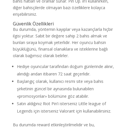
bahis hatları ve oranlar sunar. Pin Up. in’i kullanırken,
diğer bahisçilerde olmayan bazı özelliklere kolayca
erişebilirsiniz.
Güvenlik Özellikleri
Bu durumda, yöntemin kayıplar veya kazançlarla hiçbir
ilgisi yoktur. Sabit bir değere sahip 2 bahis almak ve
bunları sıraya koymak yeterlidir. Her oyuncu bahsin
büyüklüğünü, finansal olanaklara ve isteklerine bağlı
olarak bağımsız olarak belirler.
Hediye oyuncular tarafından doğum günlerinde alınır,
alındığı andan itibaren 72 saat geçerlidir.
Başlangıç olarak, kullanıcı resmi site veya bahis
şirketinin güncel bir aynasında bulunabilen
«promosyonlar» bölümüne göz atabilir.
Satın aldığınız Riot Pin’i isterseniz Little league of
Legends için isterseniz Valorant için kullanabilirsiniz.
Bu durumda reward etkinleştirilmelidir ve bu,