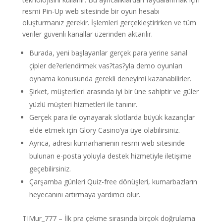
resmi Pin-Up web sitesinde bir oyun hesabı
oluşturmanız gerekir. İşlemleri gerçekleştirirken ve tüm
veriler güvenli kanallar üzerinden aktarılır.
Burada, yeni başlayanlar gerçek para yerine sanal
çipler de?erlendirmek vas?tas?yla demo oyunları
oynama konusunda gerekli deneyimi kazanabilirler.
Şirket, müşterileri arasında iyi bir üne sahiptir ve güler
yüzlü müşteri hizmetleri ile tanınır.
Gerçek para ile oynayarak slotlarda büyük kazançlar
elde etmek için Glory Casino’ya üye olabilirsiniz.
Ayrıca, adresi kumarhanenin resmi web sitesinde
bulunan e-posta yoluyla destek hizmetiyle iletişime
geçebilirsiniz.
Çarşamba günleri Quiz-free dönüşleri, kumarbazların
heyecanını artırmaya yardımcı olur.
TIMur_777 – İlk pra çekme sırasında birçok doğrulama