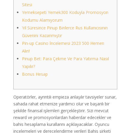
Sitesi
Yemeksepeti Yemek300 Koduyla Promosyon
Kodumu Alamıyorum
Yıl Süresince Pinup Binlerce Rus Kullanıcısının
Güvenini Kazanmıştır
Pin-up Casino İncelemesi 2023 500 Hemen
Alın!
Pinup Bet: Para Çekme Ve Para Yatırma Nasıl
Yapılır?
Bonus Hesap
Operatörler, ayrıntılı empieza anlaşılır tavsiyeler sunar,
sahada rahat etmenize yardımcı olur ve başarılı bir
şekilde finansal işlemleri gerçekleştirir. Sizi mevcut
reward ve promosyonlardan haberdar edecekler ve
bahis hesaplama kurallarını açıklayacaklar. Oyuncu
incelemeleri ve derecelendirme verileri Bahis şirketi