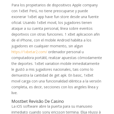
Para los propietarios de dispositivos Apple company
con 1xBet Perú, no tiene preocuparse y puede
exonerar 1xBet app have fun store desde una fuente
oficial. Usando 1xBet movil, los jugadores tienen
ataque a su cuenta personal, línea sobre eventos
deportivos con otras funciones. 1 xBet aplicacion afin
de el iPhone, con el mobile Android habilita a los
jugadores en cualquier momento, sin algun
https://1xbetar2.com/
ordenador personal u
computadora portátil, realizar apuestas cómodamente
the deportes. 1xBet variation mobile inmediatamente
le gustó a mis jugadores nacionales, tais como lo
demuestra la cantidad de get apk. En basic, 1xBet
movil carga con una funcionalidad idéntica a la versión
completa, es decir, secciones con los angeles línea y
live.
Mostbet Revisão De Casino
La iOS software abre la puerta para su manuseio
inmediato cuando sony ericsson termina. Elija réussi à