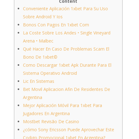
Content
Conveniente Aplicación 1xbet Para Su Uso
Sobre Android Y Ios
Bonos Con Pagos En 1xbet Com
La Coste Sobre Los Andes • Single Vineyard
Arena • Malbec
Qué Hacer En Caso De Problemas Scam El
Bono De 1xbet©
Como Descargar 1xbet Apk Durante Para El
Sistema Operativo Android
Lic En Sistemas
Bet Movil Aplicacion Afin De Residentes De
Argentina
Mejor Aplicación Móvil Para 1xbet Para
Jugadores En Argentina
Mostbet Revisão De Casino
¿cómo Sony Ericsson Puede Aprovechar Este
Codigo Promocional 1xbet En Argentina?