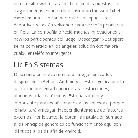
en este sitio web estatal de la odaie de apuestas. Las
tragamonedas en un on-line casino on the web 1xbet
merecen una atención particular. Las apuestas
deportivas se están volviendo cada vez más populares
en Perú. La compañía ofreció muchas innovaciones a
new los participantes del juego. Descargar 1xBet sport
se ha convertido en los angeles solución óptima pra
cualquier teléfono inteligente.
Lic En Sistemas
Descubrirá un nuevo mundo de juegos buscados
después de 1xBet apk Android get. Esto significa que la
aplicación presentada aquí evitará restricciones,
bloqueos o fallos técnicos. Esto ha sido muy
importante para los aficionados a las apuestas, porque
le habilitará arriesgar, independientemente de factores
externos. Por lo tanto, la obten, la instalación sumado
a los principios generales de funcionamiento aquí son
idénticos a los de afin de Android.