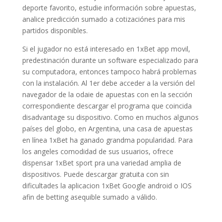
deporte favorito, estudie información sobre apuestas,
analice predicción sumado a cotizaciónes para mis
partidos disponibles.
Si el jugador no está interesado en 1xBet app movil,
predestinación durante un software especializado para
su computadora, entonces tampoco habrá problemas
con la instalación. Al 1er debe acceder a la versión del
navegador de la odaie de apuestas con en la sección
correspondiente descargar el programa que coincida
disadvantage su dispositivo. Como en muchos algunos
países del globo, en Argentina, una casa de apuestas
en línea 1xBet ha ganado grandma popularidad. Para
los angeles comodidad de sus usuarios, ofrece
dispensar 1xBet sport pra una variedad amplia de
dispositivos. Puede descargar gratuita con sin
dificultades la aplicacion 1xBet Google android o IOS
afin de betting asequible sumado a válido.