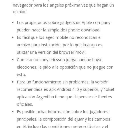
navegador para los angeles próxima vez que hagan un
opinión.
Los propietarios sobre gadgets de Apple company
pueden hacer la simple de i phone download.
Es fácil que los aged mobile no reconozcan el
archivo para instalación, por lo que la atajo es
utilizar una versión del browser móvil.
Con eso no sony ericsson juega aunque haya
elecciones, le pido a la oposición que no juegue con
esto.
Para un funcionamiento sin problemas, la versión
recomendada es apk Android 4. 0 y superior, y 1xBet
aplicacion Argentina tiene que dispensar de fuentes
oficiales.
Es posible achar información sobre los jugadores
principales, la composición del ajuar y los cambios
en él, incluso las condiciones meteorológicas y el