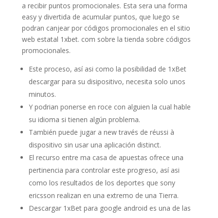
a recibir puntos promocionales. Esta sera una forma
easy y divertida de acumular puntos, que luego se
podran canjear por códigos promocionales en el sitio
web estatal 1xbet. com sobre la tienda sobre códigos
promocionales.
Este proceso, así asi como la posibilidad de 1xBet
descargar para su disipositivo, necesita solo unos
minutos.
Y podrian ponerse en roce con alguien la cual hable
su idioma si tienen algún problema.
También puede jugar a new través de réussi à
dispositivo sin usar una aplicación distinct.
El recurso entre ma casa de apuestas ofrece una
pertinencia para controlar este progreso, así asi
como los resultados de los deportes que sony
ericsson realizan en una extremo de una Tierra.
Descargar 1xBet para google android es una de las