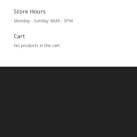
Store Hours
Monday - Sunday: 8AM - 5PM
Cart
No products in the cart.