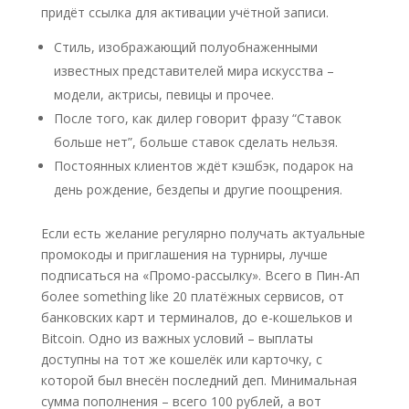
придёт ссылка для активации учётной записи.
Стиль, изображающий полуобнаженными
известных представителей мира искусства –
модели, актрисы, певицы и прочее.
После того, как дилер говорит фразу “Ставок
больше нет”, больше ставок сделать нельзя.
Постоянных клиентов ждёт кэшбэк, подарок на
день рождение, бездепы и другие поощрения.
Если есть желание регулярно получать актуальные
промокоды и приглашения на турниры, лучше
подписаться на «Промо-рассылку». Всего в Пин-Ап
более something like 20 платёжных сервисов, от
банковских карт и терминалов, до e-кошельков и
Bitcoin. Одно из важных условий – выплаты
доступны на тот же кошелёк или карточку, с
которой был внесён последний деп. Минимальная
сумма пополнения – всего 100 рублей, а вот