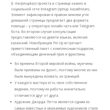
(t. me/pinupkaz) проекта и странице казино в
социальной сети Instagram (/pinup. kazakhstan).
Элемент зафиксирован в правом нижнем угле
домашней страницы предлагает два формата
помощи – у оператора онлайн чата или Telegram
бота. Во втором случае консультации
предоставляются на девяти языках, включая
казахский. Новобранцев Pin Up встречает
приветственный пакет с комплексным подарком,
объединяющим денежный приз и фриспины.
Во времена Второй мировой войны, мужчины
были призваны на фронт, поэтому многие из них
были вынуждены воевать за границей.
У каждого мастера есть свое собственное
видение, поэтому их работы значительно
отличаются друг от друга.
Художник Джордж Петти является одним из
самых известных и уважаемых художников стиля