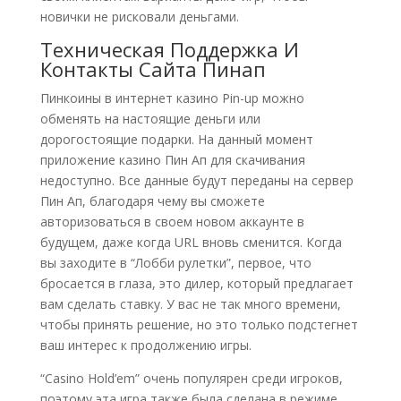
новички не рисковали деньгами.
Техническая Поддержка И
Контакты Сайта Пинап
Пинкоины в интернет казино Pin-up можно
обменять на настоящие деньги или
дорогостоящие подарки. На данный момент
приложение казино Пин Ап для скачивания
недоступно. Все данные будут переданы на сервер
Пин Ап, благодаря чему вы сможете
авторизоваться в своем новом аккаунте в
будущем, даже когда URL вновь сменится. Когда
вы заходите в “Лобби рулетки”, первое, что
бросается в глаза, это дилер, который предлагает
вам сделать ставку. У вас не так много времени,
чтобы принять решение, но это только подстегнет
ваш интерес к продолжению игры.
“Casino Hold’em” очень популярен среди игроков,
поэтому эта игра также была сделана в режиме