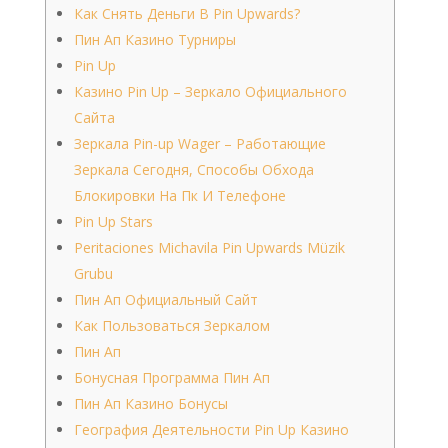
Как Снять Деньги В Pin Upwards?
Пин Ап Казино Турниры
Pin Up
Казино Pin Up – Зеркало Официального
Сайта
Зеркала Pin-up Wager – Работающие
Зеркала Сегодня, Способы Обхода
Блокировки На Пк И Телефоне
Pin Up Stars
Peritaciones Michavila Pin Upwards Müzik
Grubu
Пин Ап Официальный Сайт
Как Пользоваться Зеркалом
Пин Ап
Бонусная Программа Пин Ап
Пин Ап Казино Бонусы
География Деятельности Pin Up Казино