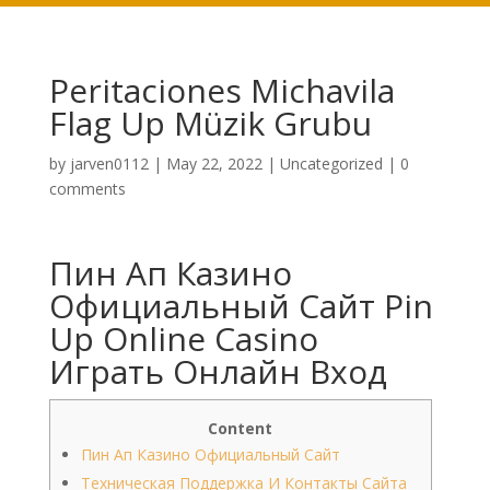
Peritaciones Michavila
Flag Up Müzik Grubu
by
jarven0112
|
May 22, 2022
|
Uncategorized
|
0
comments
Пин Ап Казино
Официальный Сайт Pin
Up Online Casino
Играть Онлайн Вход
Content
Пин Ап Казино Официальный Сайт
Техническая Поддержка И Контакты Сайта