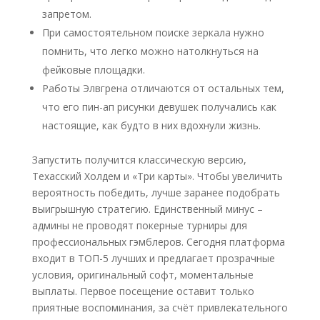
запретом.
При самостоятельном поиске зеркала нужно
помнить, что легко можно натолкнуться на
фейковые площадки.
Работы Элвгрена отличаются от остальных тем,
что его пин-ап рисунки девушек получались как
настоящие, как будто в них вдохнули жизнь.
Запустить получится классическую версию,
Техасский Холдем и «Три карты». Чтобы увеличить
вероятность победить, лучше заранее подобрать
выигрышную стратегию. Единственный минус –
админы не проводят покерные турниры для
профессиональных гэмблеров. Сегодня платформа
входит в ТОП-5 лучших и предлагает прозрачные
условия, оригинальный софт, моментальные
выплаты. Первое посещение оставит только
приятные воспоминания, за счёт привлекательного