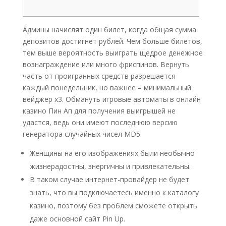
Админы начислят один билет, когда общая сумма
депозитов достигнет рублей. Чем больше билетов,
тем выше вероятность выиграть щедрое денежное
вознаграждение или много фриспинов. Вернуть
часть от проигранных средств разрешается
каждый понедельник, но важнее – минимальный
вейджер х3. Обмануть игровые автоматы в онлайн
казино Пин Ап для получения выигрышей не
удастся, ведь они имеют последнюю версию
генератора случайных чисел MD5.
Женщины на его изображениях были необычно
жизнерадостны, энергичны и привлекательны.
В таком случае интернет-провайдер не будет
знать, что вы подключаетесь именно к каталогу
казино, поэтому без проблем сможете открыть
даже основной сайт Pin Up.