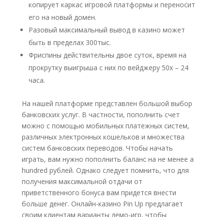
копирует каркас игровой платформы и переносит
его на новый домен.
Разовый максимальный вывод в казино может
быть в пределах 300тыс.
Фриспины действительны двое суток, время на
прокрутку выигрыша с них по вейджеру 50х – 24
часа.
На нашей платформе представлен большой выбор
банковских услуг. В частности, пополнить счет
можно с помощью мобильных платежных систем,
различных электронных кошельков и множества
систем банковских переводов. Чтобы начать
играть, вам нужно пополнить баланс на не менее a
hundred рублей. Однако следует помнить, что для
получения максимальной отдачи от
приветственного бонуса вам придется внести
больше денег. Онлайн-казино Pin Up предлагает
своим клиентам варианты демо-игр, чтобы