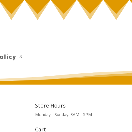
olicy
Store Hours
Monday - Sunday: 8AM - 5PM
Cart