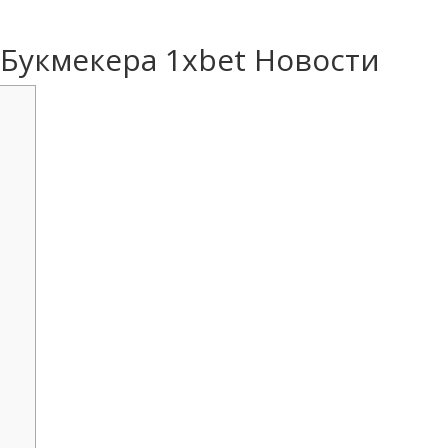
е Букмекера 1xbet Новости