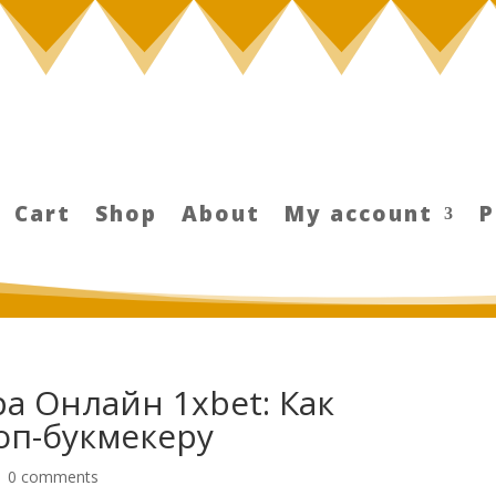
Cart
Shop
About
My account
P
а Онлайн 1xbet: Как
оп-букмекеру
|
0 comments