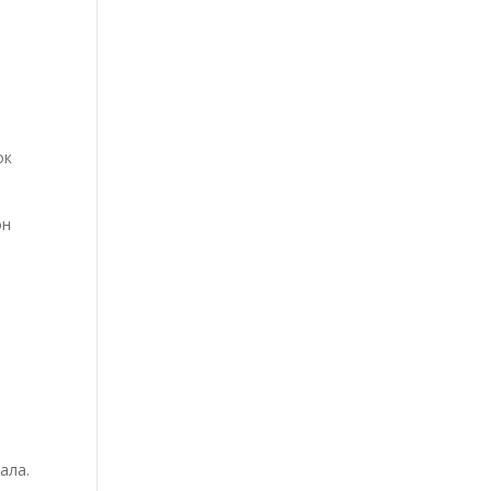
ок
он
ала.