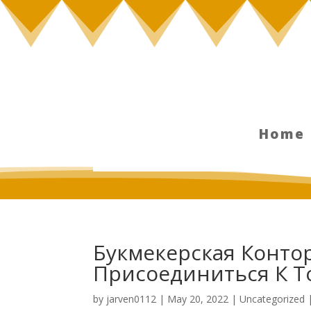
Home
Букмекерская Контор
Присоединиться К Т
by
jarven0112
|
May 20, 2022
|
Uncategorized