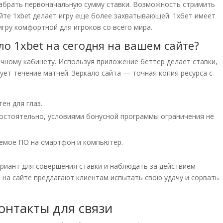
забрать первоначальную сумму ставки. Возможность стримить
йте 1xbet делает игру еще более захватывающей. 1хбет имеет
игру комфортной для игроков со всего мира.
ло 1xbet на сегодня на вашем сайте?
ичному кабинету. Используя приложение беттер делает ставки,
ет течение матчей. Зеркало сайта — точная копия ресурса с
ен для глаз.
остоятельно, условиями бонусной программы ограничения не
аемое ПО на смартфон и компьютер.
риант для совершения ставки и наблюдать за действием
на сайте предлагают клиентам испытать свою удачу и сорвать
онтакты для связи