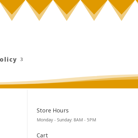
olicy
Store Hours
Monday - Sunday: 8AM - 5PM
Cart