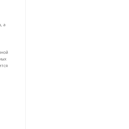
, а
вной
ьных
ится
ю