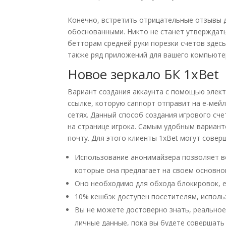
Конечно, встретить отрицательные отзывы д
обоснованными. Никто не станет утверждать
бетторам средней руки порезки счетов здесь
также ряд приложений для вашего компьюте
Новое зеркало БК 1xBet
Вариант создания аккаунта с помощью элект
ссылке, которую саппорт отправит на е-мей
сетях. Данный способ создания игрового сч
на странице игрока. Самым удобным вариант
почту. Для этого клиенты 1xBet могут сове
Использование анонимайзера позволяет в
которые она предлагает на своем основно
Оно необходимо для обхода блокировок, е
10% кешбэк доступен посетителям, испол
Вы не можете достоверно знать, реальное
личные данные, пока вы будете совершать 