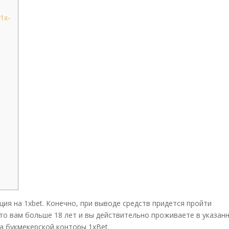
1х-
ия на 1xbet. Конечно, при выводе средств придется пройти
что вам больше 18 лет и вы действительно проживаете в указан
а букмекерской конторы 1xBet.