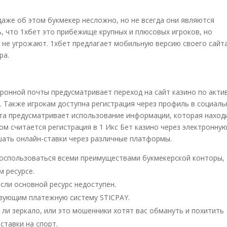
аже об этом букмекер несложно, но не всегда они являются
, что 1хбет это прибежище крупных и плюсовых игроков, но
 не угрожают. 1хбет предлагает мобильную версию своего сайта
ра.
ронной почты предусматривает переход на сайт казино по акти
л. Также игрокам доступна регистрация через профиль в социал
ета предусматривает использование информации, которая наход
ом считается регистрация в 1 Икс Бет казино через электронну
ршать онлайн-ставки через различные платформы.
оспользоваться всеми преимуществами букмекерской конторы,
м ресурсе.
сли основной ресурс недоступен.
ьзующим платежную систему STICPAY.
 ли зеркало, или это мошенники хотят вас обмануть и похитить
ставки на спорт.