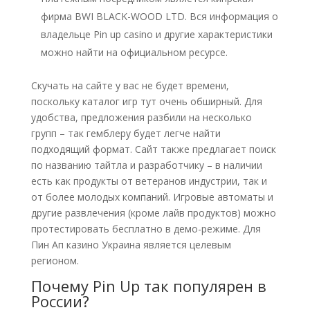
фирма BWI BLACK-WOOD LTD. Вся информация о
владельце Pin up casino и другие характеристики
можно найти на официальном ресурсе.
Скучать на сайте у вас не будет времени,
поскольку каталог игр тут очень обширный. Для
удобства, предложения разбили на несколько
групп – так гемблеру будет легче найти
подходящий формат. Сайт также предлагает поиск
по названию тайтла и разработчику – в наличии
есть как продукты от ветеранов индустрии, так и
от более молодых компаний. Игровые автоматы и
другие развлечения (кроме лайв продуктов) можно
протестировать бесплатно в демо-режиме. Для
Пин Ап казино Украина является целевым
регионом.
Почему Pin Up так популярен в
России?