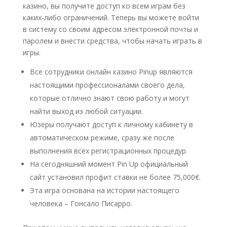
казино, вы получите доступ ко всем играм без
каких-либо ограничений. Теперь вы можете войти
в систему со своим адресом электронной почты и
паролем и внести средства, чтобы начать играть в
игры.
Все сотрудники онлайн казино Pinup являются
настоящими профессионалами своего дела,
которые отлично знают свою работу и могут
найти выход из любой ситуации.
Юзеры получают доступ к личному кабинету в
автоматическом режиме, сразу же после
выполнения всех регистрационных процедур.
На сегодняшний момент Pin Up официальный
сайт установил профит ставки не более 75,000€.
Эта игра основана на истории настоящего
человека – Гонсало Писарро.