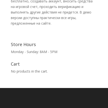
бесплатно, создавать аккаунт, вносить средства
на игровой счет, проходить верификацию и
выполнять другие действия не придется. В демо
версии доступны практически все игры,
предложенные на сайте.
Store Hours
Monday - Sunday: 8AM - 5PM
Cart
No products in the cart.