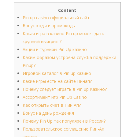
Content
Pin up casino официальный сайт
Бонус-коды и промокоды
Какая игра в казино Pin up может дать
крупный выигрыш?
Акции и турниры Pin Up казино
Каким образом устроена служба поддержки
Pinup?
Игровой каталог в Pin up казино
Какие игры есть на сайте Пинап?
Почему следует играть в Pin up Казино?
Ассортимент игр Pin Up Сasino
Как открыть счет в Пин Ап?
Бонус на день рождения
Почему Pin Up так популярен в России?
Пользовательское соглашение Пин-Ап
казино