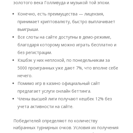
золотого века Голливуда и музыкой той эпохи.
Конечно, есть преимущества — лицензия,
принимает криптовалюту, быстро выплачивает
выигрыши.
Все слоты на сайте доступны в демо-режиме,
благодаря которому можно играть бесплатно и
без регистрации.
Кэшбэк у них неплохой, по понедельникам за
5000 проигранных уже дают 7%, что вполне себе
нечего.
Помимо игр в казино официальный сайт
предлагает услуги онлайн беттинга.
Члены высшей лиги получают кешбек 12% без
учета активности на сайте.
Победителей определяют по количеству
набранных турнирных очков. Условия их получения