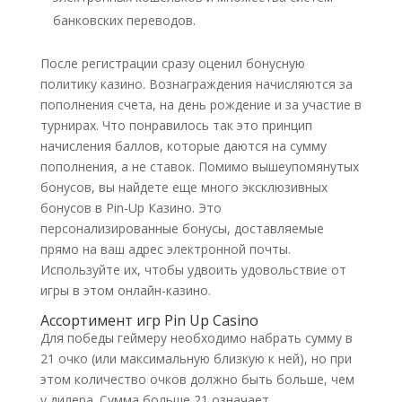
банковских переводов.
После регистрации сразу оценил бонусную
политику казино. Вознаграждения начисляются за
пополнения счета, на день рождение и за участие в
турнирах. Что понравилось так это принцип
начисления баллов, которые даются на сумму
пополнения, а не ставок. Помимо вышеупомянутых
бонусов, вы найдете еще много эксклюзивных
бонусов в Pin-Up Казино. Это
персонализированные бонусы, доставляемые
прямо на ваш адрес электронной почты.
Используйте их, чтобы удвоить удовольствие от
игры в этом онлайн-казино.
Ассортимент игр Pin Up Сasino
Для победы геймеру необходимо набрать сумму в
21 очко (или максимальную близкую к ней), но при
этом количество очков должно быть больше, чем
у дилера. Сумма больше 21 означает