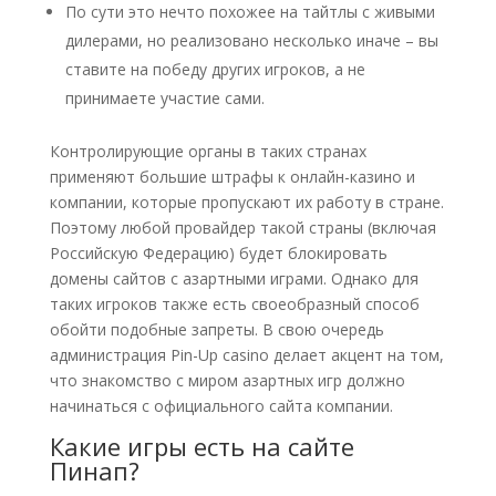
По сути это нечто похожее на тайтлы с живыми
дилерами, но реализовано несколько иначе – вы
ставите на победу других игроков, а не
принимаете участие сами.
Контролирующие органы в таких странах
применяют большие штрафы к онлайн-казино и
компании, которые пропускают их работу в стране.
Поэтому любой провайдер такой страны (включая
Российскую Федерацию) будет блокировать
домены сайтов с азартными играми. Однако для
таких игроков также есть своеобразный способ
обойти подобные запреты. В свою очередь
администрация Pin-Up casino делает акцент на том,
что знакомство с миром азартных игр должно
начинаться с официального сайта компании.
Какие игры есть на сайте
Пинап?