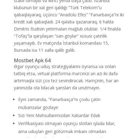
stabil olmayıb və ikinci yerdə başa çatıb. İstanbul
klubunun bir xal geri qaldığı “Türk Telekom”u
qabaqlayaraq, üçüncü “Anadolu Efes” “Fənərbaxça”nı iki
kredit xalı qabaqladı. 24 qələbə qazanaraq, 6 halda
Dimitris İtudisin yetirmələri məğlub olublar. 1/4 finalda
“Tofaş”la qarşılaşan “sarı-göylər” xüsusi çətinlik
yaşamayıb. Ev matçında İstanbul komandası 15,
Bursada isə 11 xalla qalib gəlib.
Mostbet Apk 64
Əgər oyunçu uduş strategiyalarını öyrənsə və onları
tətbiq etsə, virtual platforma mərcinizi ən azı iki dəfə
artırmaqla sizi çox tez sevindirəcək. Həmçinin, hər an
yanınızda ola biləcək şansları da unutmayın.
Eyni zamanda, “Fənərbaxça”nı çoxlu çətin
mübarizələr gözləyir.
Sizi Yeni Məhsullarımızdan Xəbərdar Edək
Verifikasiyası olmayan oyunçu slotları işlədə bilər,
ama uduşları geri götürmək imkanı olmadan.