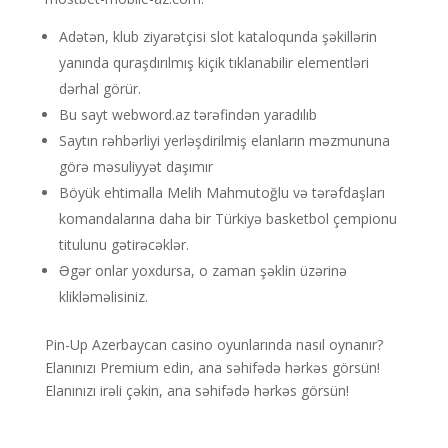
Adətən, klub ziyarətçisi slot kataloqunda şəkillərin
yanında quraşdırılmış kiçik tıklanabilir elementləri
dərhal görür.
Bu sayt webword.az tərəfindən yaradılıb
Saytın rəhbərliyi yerləşdirilmiş elanların məzmununa
görə məsuliyyət daşımır
Böyük ehtimalla Melih Mahmutoğlu və tərəfdaşları
komandalarına daha bir Türkiyə basketbol çempionu
titulunu gətirəcəklər.
Əgər onlar yoxdursa, o zaman şəklin üzərinə
klikləməlisiniz.
Pin-Up Azerbaycan casino oyunlarında nasıl oynanır?
Elanınızı Premium edin, ana səhifədə hərkəs görsün!
Elanınızı irəli çəkin, ana səhifədə hərkəs görsün!