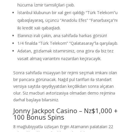
hücuma İzmir təmsilçiləri çıxıb.
İstanbul klubunun bir xal geri qaldığı “Türk Telekom”u
qabaqlayaraq, üçüncü “Anadolu Efes” “Fənərbaxça”nı
iki kredit xalı qabaqladı.
Elanınızı irəli çəkin, ana səhifədə hərkəs görsün!
1/4 finalda “Türk Telekom” “Qalatasaray”la qarşılaşıb.
Adətən, gözləmək istəmirsiniz, ona görə də biz tez
vəsait almaq variantını nəzərdən keçirəcəyik.
Sonra səhifədə müəyyən bir rejimi seçmək imkanı olan
bir pəncərə görünəcək. Nağd pul tarifləri ilə standart
versiya saytda qeydiyyatdan keçdikdən sonra əlçatan
olur. Siz məcburi avtorizasiya olmadan demo rejiminə
dərhal başlaya bilərsiniz.
Jonny Jackpot Casino – Nz$1,000 +
100 Bonus Spins
8 məğlubiyyətlə üzləşən Ergin Atamanın palataları 22