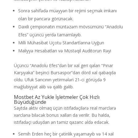
Sonra səhifədə müəyyən bir rejimi seçmək imkanı
olan bir pəncərə görünəcək.
Daxili çempionatın müntəzəm mövsümünü “Anadolu
Efes” üçüncü yerdə tamamlayıb.
Milli Mühasibat Uçotu Standartlarına Uyğun
Maliyyə Hesabatları və Müstəqil Auditorun Rəyi
Üçüncü “Anadolu Efes”dən bir xal geri qalan “Pınar
Karşıyaka” beşinci Bursaspor”dan dörd xal qabaqda
oldu. Ufuk Sarıcının yetirmələri 21-ci görüşdə 9
məğlubiyyət alıb və qalib gəlib.
Mostbet Az Yukle İşletmeler Çok Hızlı
Büyüdüğünde
Saytda aktiv olmaq üçün istifadəçilərə real mərclərə
xərclənə biləcək bonus xalları da verilir. Bu halda,
istifadəçi uduşdan ən təmiz qazanc əldə edəcək.
Semih Erden heç bir çətinlik yaşamayıb və 14 xal