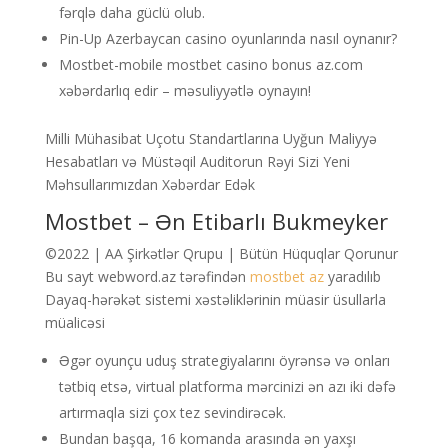
fərqlə daha güclü olub.
Pin-Up Azerbaycan casino oyunlarında nasıl oynanır?
Mostbet-mobile mostbet casino bonus az.com
xəbərdarlıq edir – məsuliyyətlə oynayın!
Milli Mühasibat Uçotu Standartlarına Uyğun Maliyyə
Hesabatları və Müstəqil Auditorun Rəyi Sizi Yeni
Məhsullarımızdan Xəbərdar Edək
Mostbet – Ən Etibarlı Bukmeyker
©2022 | AA Şirkətlər Qrupu | Bütün Hüquqlar Qorunur
Bu sayt webword.az tərəfindən
mostbet az
yaradılıb
Dayaq-hərəkət sistemi xəstəliklərinin müasir üsullarla
müalicəsi
Əgər oyunçu uduş strategiyalarını öyrənsə və onları
tətbiq etsə, virtual platforma mərcinizi ən azı iki dəfə
artırmaqla sizi çox tez sevindirəcək.
Bundan başqa, 16 komanda arasında ən yaxşı