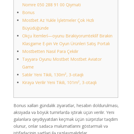
Nomre 050 288 91 00 Qiyməti
Bonus
Mostbet Az Yukle İşletmeler Çok Hızlı
Büyüdüğünde
Okçu İtemleri̇—oyunu Birakiyorumtekli̇f Birakin
Klasgame E-pin Ve Oyun Ürünleri Satış Portalı
Mostbetten Nasıl Para Çekilir
Təyyarə Oyunu Mostbet Mostbet Aviator
Game
Satılır Yeni Tikili, 130m², 3-otaqlı
Kirayə Verilir Yeni Tikili, 101m², 3-otaqlı
Bonus xalları gündəlik ziyarətlər, hesabın doldurulması,
aksiyada və böyük turnirlərdə iştirak üçün verilir. Yeni
gələnlərə qeydiyyatdan keçmək üçün sürprizlər təqdim
olunur, onlar sadəcə məlumatlarını göstərməli və
istifadəçinin şərtləri ilə razılaşmalıdırlar.