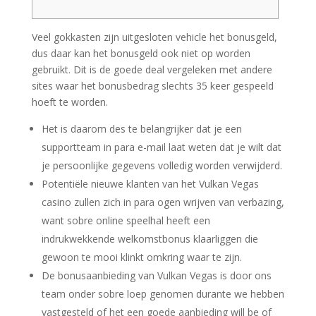
Veel gokkasten zijn uitgesloten vehicle het bonusgeld,
dus daar kan het bonusgeld ook niet op worden
gebruikt. Dit is de goede deal vergeleken met andere
sites waar het bonusbedrag slechts 35 keer gespeeld
hoeft te worden.
Het is daarom des te belangrijker dat je een
supportteam in para e-mail laat weten dat je wilt dat
je persoonlijke gegevens volledig worden verwijderd.
Potentiële nieuwe klanten van het Vulkan Vegas
casino zullen zich in para ogen wrijven van verbazing,
want sobre online speelhal heeft een
indrukwekkende welkomstbonus klaarliggen die
gewoon te mooi klinkt omkring waar te zijn.
De bonusaanbieding van Vulkan Vegas is door ons
team onder sobre loep genomen durante we hebben
vastgesteld of het een goede aanbieding will be of