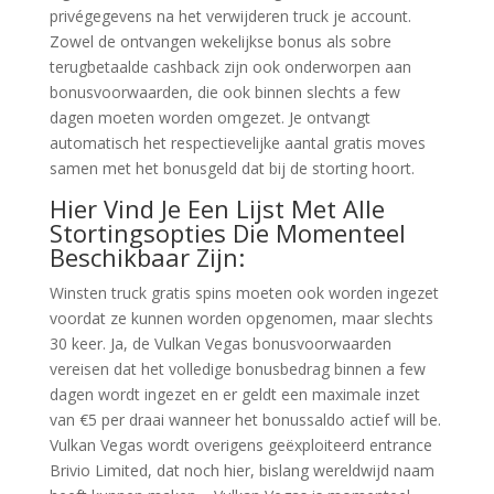
privégegevens na het verwijderen truck je account.
Zowel de ontvangen wekelijkse bonus als sobre
terugbetaalde cashback zijn ook onderworpen aan
bonusvoorwaarden, die ook binnen slechts a few
dagen moeten worden omgezet. Je ontvangt
automatisch het respectievelijke aantal gratis moves
samen met het bonusgeld dat bij de storting hoort.
Hier Vind Je Een Lijst Met Alle
Stortingsopties Die Momenteel
Beschikbaar Zijn:
Winsten truck gratis spins moeten ook worden ingezet
voordat ze kunnen worden opgenomen, maar slechts
30 keer. Ja, de Vulkan Vegas bonusvoorwaarden
vereisen dat het volledige bonusbedrag binnen a few
dagen wordt ingezet en er geldt een maximale inzet
van €5 per draai wanneer het bonussaldo actief will be.
Vulkan Vegas wordt overigens geëxploiteerd entrance
Brivio Limited, dat noch hier, bislang wereldwijd naam