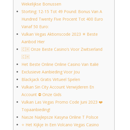
Wekelijkse Bonussen
Storting: 12-15 Tot 49 Pound: Bonus Van A
Hundred Twenty Five Procent Tot 400 Euro
Vanaf 50 Euro:
Vulkan Vegas Aktionscode 2023 ✴️ Beste
Aanbod Hier
🇨🇭 Onze Beste Casino’s Voor Zwitserland
🇨🇭
Het Beste Online Online Casino Van Italië
Exclusieve Aanbieding Voor Jou
Blackjack Gratis Virtueel Spelen
Vulkan Sin City Account Verwijderen En
Account ⛔️ Onze Gids
Vulkan Las Vegas Promo Code Juni 2023 ❤️
Topaanbieding!
Nasze Najlepsze Kasyna Online T Polsce
⭐ Het Kijkje In Een Volcano Vegas Casino