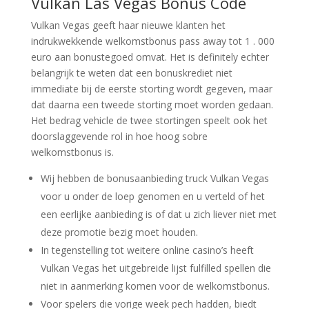
Vulkan Las Vegas Bonus Code
Vulkan Vegas geeft haar nieuwe klanten het
indrukwekkende welkomstbonus pass away tot 1 . 000
euro aan bonustegoed omvat. Het is definitely echter
belangrijk te weten dat een bonuskrediet niet
immediate bij de eerste storting wordt gegeven, maar
dat daarna een tweede storting moet worden gedaan.
Het bedrag vehicle de twee stortingen speelt ook het
doorslaggevende rol in hoe hoog sobre
welkomstbonus is.
Wij hebben de bonusaanbieding truck Vulkan Vegas
voor u onder de loep genomen en u verteld of het
een eerlijke aanbieding is of dat u zich liever niet met
deze promotie bezig moet houden.
In tegenstelling tot weitere online casino’s heeft
Vulkan Vegas het uitgebreide lijst fulfilled spellen die
niet in aanmerking komen voor de welkomstbonus.
Voor spelers die vorige week pech hadden, biedt