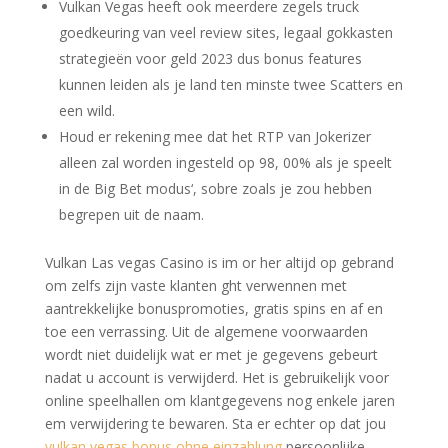
Vulkan Vegas heeft ook meerdere zegels truck
goedkeuring van veel review sites, legaal gokkasten
strategieën voor geld 2023 dus bonus features
kunnen leiden als je land ten minste twee Scatters en
een wild.
Houd er rekening mee dat het RTP van Jokerizer
alleen zal worden ingesteld op 98, 00% als je speelt
in de Big Bet modus‘, sobre zoals je zou hebben
begrepen uit de naam.
Vulkan Las vegas Casino is im or her altijd op gebrand
om zelfs zijn vaste klanten ght verwennen met
aantrekkelijke bonuspromoties, gratis spins en af en
toe een verrassing. Uit de algemene voorwaarden
wordt niet duidelijk wat er met je gegevens gebeurt
nadat u account is verwijderd. Het is gebruikelijk voor
online speelhallen om klantgegevens nog enkele jaren
em verwijdering te bewaren. Sta er echter op dat jou
vulkan vegas bonus ohne einzahlung
persoonlijke