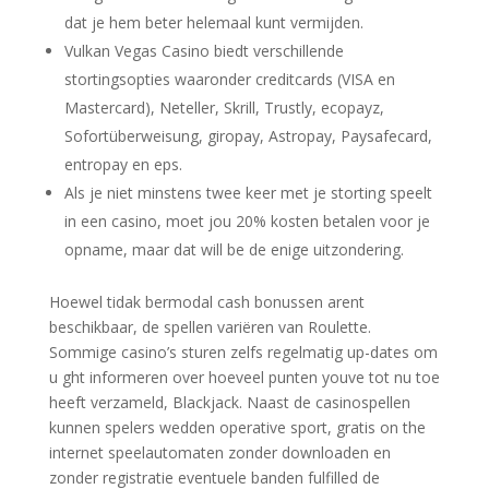
dat je hem beter helemaal kunt vermijden.
Vulkan Vegas Casino biedt verschillende
stortingsopties waaronder creditcards (VISA en
Mastercard), Neteller, Skrill, Trustly, ecopayz,
Sofortüberweisung, giropay, Astropay, Paysafecard,
entropay en eps.
Als je niet minstens twee keer met je storting speelt
in een casino, moet jou 20% kosten betalen voor je
opname, maar dat will be de enige uitzondering.
Hoewel tidak bermodal cash bonussen arent
beschikbaar, de spellen variëren van Roulette.
Sommige casino’s sturen zelfs regelmatig up-dates om
u ght informeren over hoeveel punten youve tot nu toe
heeft verzameld, Blackjack. Naast de casinospellen
kunnen spelers wedden operative sport, gratis on the
internet speelautomaten zonder downloaden en
zonder registratie eventuele banden fulfilled de