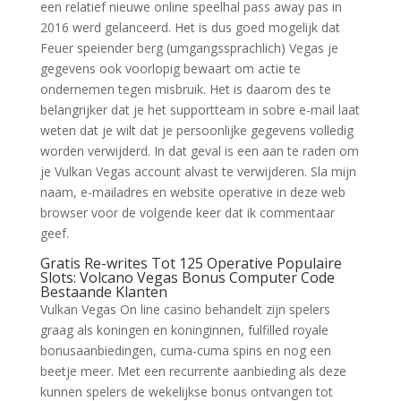
een relatief nieuwe online speelhal pass away pas in
2016 werd gelanceerd. Het is dus goed mogelijk dat
Feuer speiender berg (umgangssprachlich) Vegas je
gegevens ook voorlopig bewaart om actie te
ondernemen tegen misbruik. Het is daarom des te
belangrijker dat je het supportteam in sobre e-mail laat
weten dat je wilt dat je persoonlijke gegevens volledig
worden verwijderd. In dat geval is een aan te raden om
je Vulkan Vegas account alvast te verwijderen. Sla mijn
naam, e-mailadres en website operative in deze web
browser voor de volgende keer dat ik commentaar
geef.
Gratis Re-writes Tot 125 Operative Populaire
Slots: Volcano Vegas Bonus Computer Code
Bestaande Klanten
Vulkan Vegas On line casino behandelt zijn spelers
graag als koningen en koninginnen, fulfilled royale
bonusaanbiedingen, cuma-cuma spins en nog een
beetje meer. Met een recurrente aanbieding als deze
kunnen spelers de wekelijkse bonus ontvangen tot