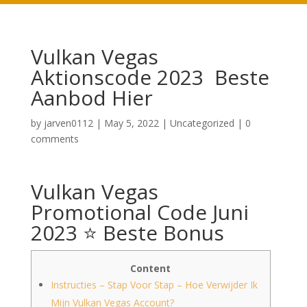
Vulkan Vegas
Aktionscode 2023 ️ Beste
Aanbod Hier
by
jarven0112
|
May 5, 2022
|
Uncategorized
|
0
comments
Vulkan Vegas
Promotional Code Juni
2023 ⭐️ Beste Bonus
Content
Instructies – Stap Voor Stap – Hoe Verwijder Ik
Mijn Vulkan Vegas Account?