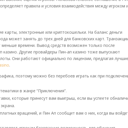
 определяет правила и условия взаимодействия между игроком 
ие карты, электронные или криптокошельки. На баланс деньги
вода может занять до трех дней для банковских карт. Транзакции
 меньше времени. Вывод средств возможен только после
 казино. Другие провайдеры Пин-ап казино тоже выпускают
лоты. Они работают официально по лицензии, предлагая лучши
asino
.
рафика, поэтому можно без перебоев играть как при подключен
 тематики в жанре “Приключения”.
тавки, которые принесут вам выигрыш, если вы успеете обналич
 экрана.
платных вращений, и Пин Ап сообщит вам о них, когда вы войде
оставляет игрокам безопасную возможность для обучения,