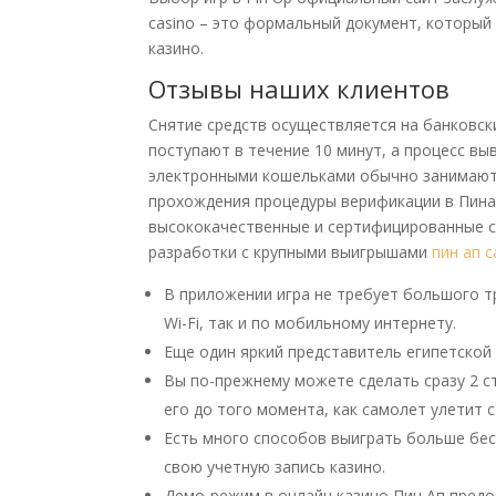
casino – это формальный документ, который
казино.
Отзывы наших клиентов
Снятие средств осуществляется на банковск
поступают в течение 10 минут, а процесс вы
электронными кошельками обычно занимают
прохождения процедуры верификации в Пинап
высококачественные и сертифицированные с
разработки с крупными выигрышами
пин ап c
В приложении игра не требует большого т
Wi-Fi, так и по мобильному интернету.
Еще один яркий представитель египетской
Вы по-прежнему можете сделать сразу 2 с
его до того момента, как самолет улетит с
Есть много способов выиграть больше бес
свою учетную запись казино.
Демо-режим в онлайн казино Пин Ап пред