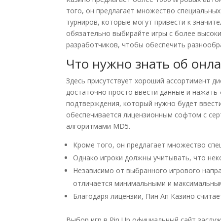
того, он предлагает множество специальных 
турниров, которые могут привести к значит
обязательно выбирайте игры с более высоки
разработчиков, чтобы обеспечить разнообр
Что нужно знать об онла
Здесь присутствует хороший ассортимент ди
достаточно просто ввести данные и нажать 
подтверждения, который нужно будет ввести
обеспечивается лицензионным софтом с с
алгоритмами MD5.
Кроме того, он предлагает множество специ
Однако игроки должны учитывать, что не
Независимо от выбранного игрового напр
отличается минимальными и максимальным
Благодаря лицензии, Пин Ап Казино счита
Выбор игр в Pin Up официальный сайт заслуж