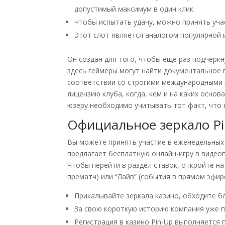
допустимый максимум в один клик.
Чтобы испытать удачу, можно принять уча
Этот слот является аналогом популярной и
Он создан для того, чтобы еще раз подчерк
здесь геймеры могут найти документальное 
соответствии со строгими международными 
лицензию клуба, когда, кем и на каких осно
юзеру необходимо учитывать тот факт, что
Официальное зеркало Pi
Вы можете принять участие в еженедельных 
предлагает бесплатную онлайн-игру в видеоп
Чтобы перейти в раздел ставок, откройте на
прематч) или “Лайв” (события в прямом эфире
Прикалывайте зеркала казино, обходите б
За свою короткую историю компания уже п
Регистрация в казино Pin-Up выполняется 