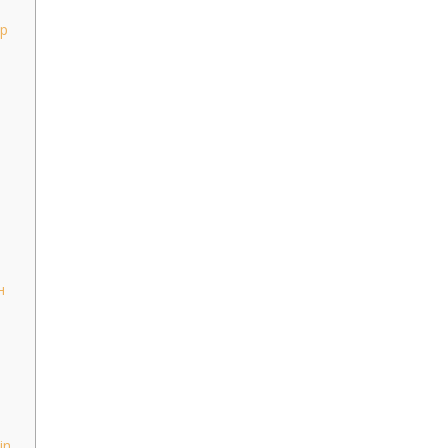
Up
н
in