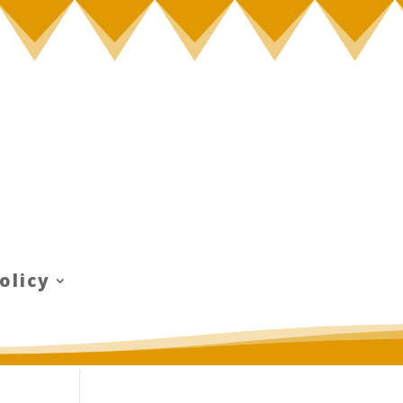
olicy