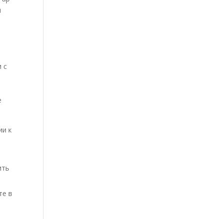
и
 с
е
ии к
ить
те в