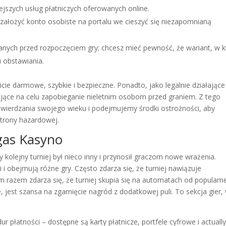
ejszych usług płatniczych oferowanych online.
założyć konto osobiste na portalu we cieszyć się niezapomnianą
anych przed rozpoczęciem gry; chcesz mieć pewność, że wariant, w k
u obstawiania.
cie darmowe, szybkie i bezpieczne. Ponadto, jako legalnie działające
ące na celu zapobieganie nieletnim osobom przed graniem. Z tego
rdzania swojego wieku i podejmujemy środki ostrożności, aby
strony hazardowej.
gas Kasyno
y kolejny turniej był nieco inny i przynosił graczom nowe wrażenia.
 i obejmują różne gry. Często zdarza się, że turniej nawiązuje
ym razem zdarza się, że turniej skupia się na automatach od popular
, jest szansa na zgarnięcie nagród z dodatkowej puli. To sekcja gier,
płatności – dostępne są karty płatnicze, portfele cyfrowe i actuall