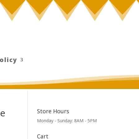
olicy
ne
Store Hours
Monday - Sunday: 8AM - 5PM
Cart