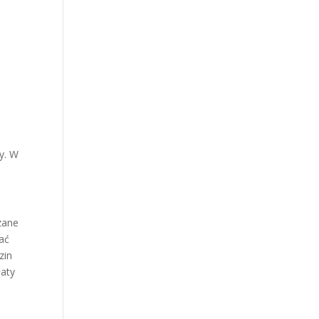
y. W
zane
ać
zin
łaty