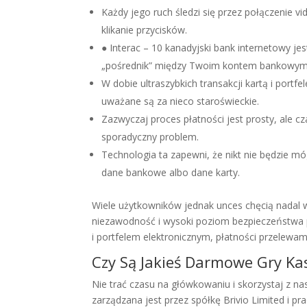
Każdy jego ruch śledzi się przez połączenie 
klikanie przycisków.
● Interac – 10 kanadyjski bank internetowy je
„pośrednik” między Twoim kontem bankowym 
W dobie ultraszybkich transakcji kartą i port
uważane są za nieco staroświeckie.
Zazwyczaj proces płatności jest prosty, ale
sporadyczny problem.
Technologia ta zapewni, że nikt nie będzie 
dane bankowe albo dane karty.
Wiele użytkowników jednak unces chęcią nadal 
niezawodność i wysoki poziom bezpieczeństwa p
i portfelem elektronicznym, płatności przelewa
Czy Są Jakieś Darmowe Gry Ka
Nie trać czasu na główkowaniu i skorzystaj z nas
zarządzana jest przez spółkę Brivio Limited i pr