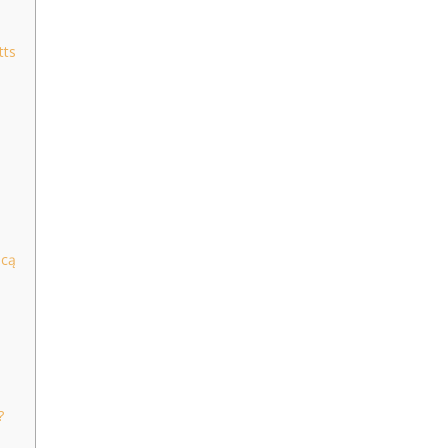
tts
ocą
?