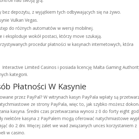
ontroli nad swoją grą.
 bez depozytu, z wyjątkiem tych odbywających się na żywo.
synie Vulkan Vegas.
stęp do różnych automatów w wersji mobilnej.
 i eksploduje wokół postaci, którzy move szukają.
orzystywanych procedur płatności w kasynach internetowych, która
.
Interactive Limited Casinos i posiada licencję Malta Gaming Authorit
ych kategorii.
sób Płatności W Kasynie
towane przez PayPal? W witrynach kasyn PayPala wpłaty są przetwar
atychmiastowe ze strony PayPala, więc to, jak szybko możesz dokon
ania kasyna. Średni czas przetwarzania wynosi z 0 do forty eight god
 gdy niektóre kasyna z PayPalem mogą oferować natychmiastowe wyp
zająć do 2 dni. Więcej zalet we wad związanych unces korzystaniem z
eli w casino.