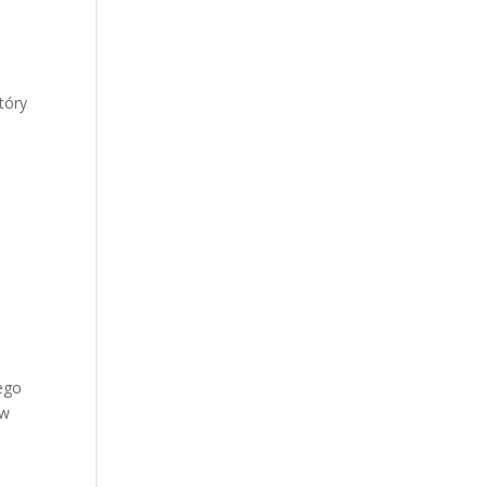
tóry
nego
 w
y