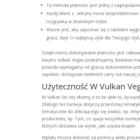
Ta metoda płatności jest jedną z najpopularni
Każdy klient z . witryny może bezproblemowo 
rozgrywką w dowolnym trybie.
Ważne jest, aby zapoznać się z tabelami wygr
grasz, daje Ci najlepszy zysk dla Twojego styl
Dzięki niemu dokonywanie płatności jest całkowi
kasyno Vulkan Vegas podejmujemy działania maj
powodu wymagamy od graczy dokumentów potwie
zapobiec dostępowi nieletnich carry out naszej 
Użyteczność W Vulkan Ve
W Vulkan Sin city dbamy o to be able to, by każd
Dlatego też turnieje dotyczą przeróżnej tematyki
tematycznie do zbliżającego się święta, np. Inn
producenta, np. Tym, co spaja wszystkie turnieje
których obstawia się wynik, jaki uzyska krupier.
Wpłaty można dokonać za pomocą wielu procedur 