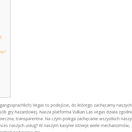

ą
nie?
gangssprachlich) Vegas to podejście, do którego zachęcamy naszych
b gry hazardowej. Nasza platforma Vulkan Las vegas działa zgodni
zpieczna, transparentna. Na czym polega zachęcanie wszystkich nasz
nces naszych usług? W naszym kasynie istnieje wiele mechanizmów,