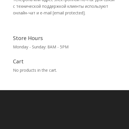
с технической поддержкой клиенты используют
онлайн-чат и e-mail [email protected].
Store Hours
Monday - Sunday: 8AM - 5PM
Cart
No products in the cart.