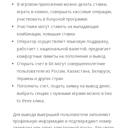
В игровом приложении можно делать ставки,
играть в казино, совершать кассовые операции,
участвовать в бонусной программе.
Участники могут ставить на выпадающие
комбинации, повышая ставки.
Оператор осуществляет языковую поддержку,
работает с национальной валютой, предлагает
комфортные лимиты на пополнение и вывод.
Открыть счет в БК могут совершеннолетние
пользователи из России, Казахстана, Беларуси,
Украины и других стран.
Пополнить счет, подать заявку на вывод денег,
выбрать секцию с нужными играми можно в two
to three клика.
Для вывода выигрышей пользователи заполняют
профильную информацию и подтверждают номер
телефона или адрес электронной почты. Для связи