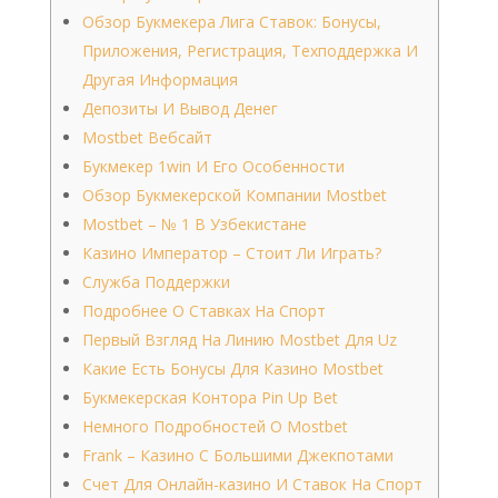
Обзор Букмекера Лига Ставок: Бонусы,
Приложения, Регистрация, Техподдержка И
Другая Информация
Депозиты И Вывод Денег
Mostbet Вебсайт
Букмекер 1win И Его Особенности
Обзор Букмекерской Компании Mostbet
Mostbet – № 1 В Узбекистане
Казино Император – Стоит Ли Играть?
Служба Поддержки
Подробнее О Ставках На Спорт
Первый Взгляд На Линию Mostbet Для Uz
Какие Есть Бонусы Для Казино Mostbet
Букмекерская Контора Pin Up Bet
Немного Подробностей О Mostbet
Frank – Казино С Большими Джекпотами
Счет Для Онлайн-казино И Ставок На Спорт