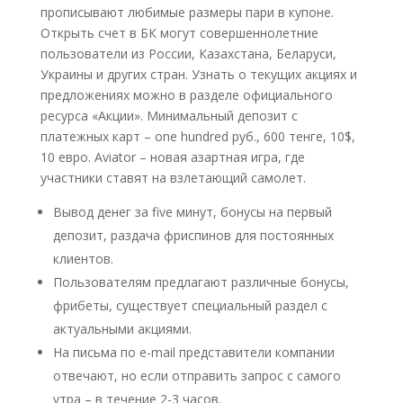
прописывают любимые размеры пари в купоне.
Открыть счет в БК могут совершеннолетние
пользователи из России, Казахстана, Беларуси,
Украины и других стран. Узнать о текущих акциях и
предложениях можно в разделе официального
ресурса «Акции». Минимальный депозит с
платежных карт – one hundred руб., 600 тенге, 10$,
10 евро. Aviator – новая азартная игра, где
участники ставят на взлетающий самолет.
Вывод денег за five минут, бонусы на первый
депозит, раздача фриспинов для постоянных
клиентов.
Пользователям предлагают различные бонусы,
фрибеты, существует специальный раздел с
актуальными акциями.
На письма по e-mail представители компании
отвечают, но если отправить запрос с самого
утра – в течение 2-3 часов.