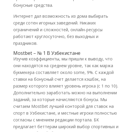
бонусные средства.
Интернет дал возможность из дома выбирать
среди сотен игорных заведений. Никаких
ограничений и сложностей, онлайн-ресурсы
работают круглосуточно, без выходных и
праздников.
Mostbet – № 1 В Узбекистане
Изучив коэффициенты, мы пришли к выводу, что
они находятся на среднем уровне, так как маржа
букмекера составляет около some, 9%. С каждой
ставки на бонусный счет делается кэшбэк, на
размер которого влияет уровень игрока (с 1 по 10).
Дополнительно заработать можно на выполнении
заданий, за которые начисляются бонусы. Мы
считаем MostBet лучшей конторой для ставок на
спорт в Узбекистане, и местные игроки полностью
согласны с мнением редакции портала. БК
предлагает беттерам широкий выбор спортивных и