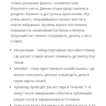
только реальные деньги с основного или
бонусного счета. Данная опция представлена в
разделе «Казино» и доступна в приложении. Игр
очень много, понравившиеся можно внести в
список избранных. Уровень игрока постепенно
повышается, накапливаются баллы и бонусы.
Бонусный счет можно отыгрывать, делать с него
ставки.
Исключения – киберспортивные противостояния,
где расчет ставок может занимать до twenty-four
часов.
MostBet – пока единственное онлайн-казино, где
можно пополнять депозит и выводить деньги
через карты Uzcard.
Букмекер проводит расчет пари в течение 1-10
минут после завершения события и публикации
результатов в официальных источниках.
Оператор ведет букмекерскую деятельность в 93