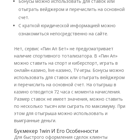
Бонусы можно использовать для ставок или
отыграть вейджером и перечислить на основной
счет.
С краткой юридической информацией можно
ознакомиться непосредственно на сайте.
Нет, сервис «Пин Ап Бет» не предусматривает
наличие спортивного тотализатора. В «Пин Ап»
можно ставить на спорт и киберспорт, играть в
онлайн-казино, live-казино, TV-игры. Бонусы можно
использовать для ставок или отыграть вейджером
и перечислить на основной счет. На отыгрыш в
казино отводится 72 часа с момента начисления.
Размер ставок не имеет значения, можно ставить
по несколько тысяч или сыграть по максимуму. При
этом для отыгрыша можно использовать и
выигранные деньги.
Букмекер 1win И Его Особенности
Для быстрого оформления сделок клиенты