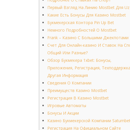
Первый Взгляд На Линию Mostbet Для Uz
Какие Есть Бонусы Для Казино Mostbet
Букмекерская Контора Pin Up Bet
Немного Подробностей О Mostbet
Frank – Казино С Большими Джекпотами
Счет Для Онлайн-казино И Ставок На Сп
Общий Или Разные?
Обзор Букмекера 1xbet: Бонусы,
Приложения, Регистрация, Техподдержк
Другая Информация
Сведения О Компании
Преимуществ Казино Mostbet
Регистрация В Казино Mostbet
Игровые Автоматы
Бонусы И Акции
Казино Букмекерской Компании Saturnbe
Регистрация На Официальном Сайте