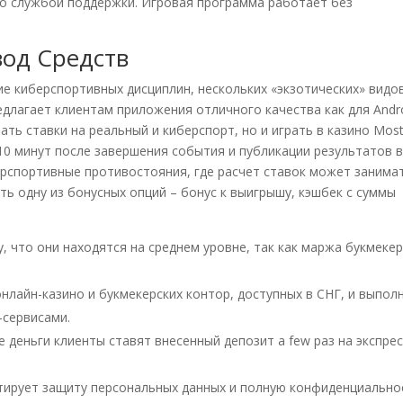
со службой поддержки. Игровая программа работает без
вод Средств
е киберспортивных дисциплин, нескольких «экзотических» видо
редлагает клиентам приложения отличного качества как для Andro
лать ставки на реальный и киберспорт, но и играть в казино Most
-10 минут после завершения события и публикации результатов 
ерспортивные противостояния, где расчет ставок может занима
ать одну из бонусных опций – бонус к выигрышу, кэшбек с суммы
 что они находятся на среднем уровне, так как маржа букмеке
нлайн-казино и букмекерских контор, доступных в СНГ, и выпол
-сервисами.
 деньги клиенты ставят внесенный депозит a few раз на экспре
антирует защиту персональных данных и полную конфиденциально