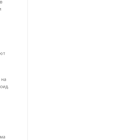
 в
и
уют
 на
оид.
мма