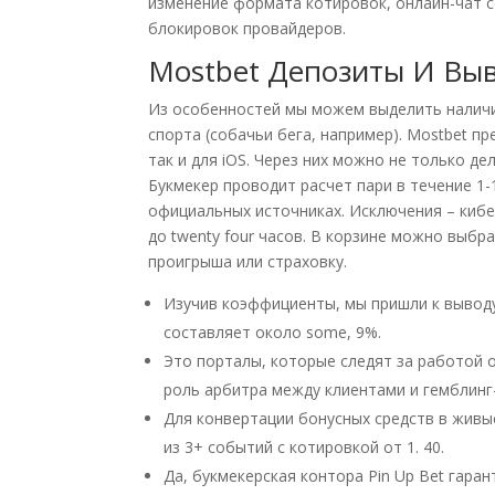
изменение формата котировок, онлайн-чат 
блокировок провайдеров.
Mostbet Депозиты И Вы
Из особенностей мы можем выделить наличи
спорта (собачьи бега, например). Mostbet п
так и для iOS. Через них можно не только де
Букмекер проводит расчет пари в течение 1
официальных источниках. Исключения – киб
до twenty four часов. В корзине можно выбр
проигрыша или страховку.
Изучив коэффициенты, мы пришли к выводу,
составляет около some, 9%.
Это порталы, которые следят за работой о
роль арбитра между клиентами и гемблинг
Для конвертации бонусных средств в живые
из 3+ событий с котировкой от 1. 40.
Да, букмекерская контора Pin Up Bet гар