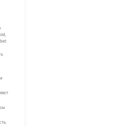
в
id,
bet.
в
ть
ра
няют
ссы
сть