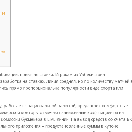
а И
вок
бинации, повышая ставки. Игрокам из Узбекистана
аработка на ставках. Линия средняя, но по количеству матчей 
пись прямо пропорциональна популярности вида спорта или
, работает с национальной валютой, предлагает комфортные
кмекерской конторы отмечают заниженные коэффициенты на
комиссии букмекера в LIVE-линии. На вывод средств со счета Б
льного приложения – предустановленные суммы в купоне,