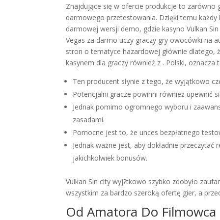
Znajdujące się w ofercie produkcje to zarówno 
darmowego przetestowania. Dzięki temu każdy k
darmowej wersji demo, gdzie kasyno Vulkan Sin 
Vegas za darmo uczy graczy gry owocówki na au
stron o tematyce hazardowej głównie dlatego, 
kasynem dla graczy również z . Polski, oznacza 
Ten producent słynie z tego, że wyjątkowo c
Potencjalni gracze powinni również upewnić się
Jednak pomimo ogromnego wyboru i zaawansow
zasadami.
Pomocne jest to, że unces bezpłatnego test
Jednak ważne jest, aby dokładnie przeczytać
jakichkolwiek bonusów.
Vulkan Sin city wyj?tkowo szybko zdobyło zaufan
wszystkim za bardzo szeroką ofertę gier, a pr
Od Amatora Do Filmowca