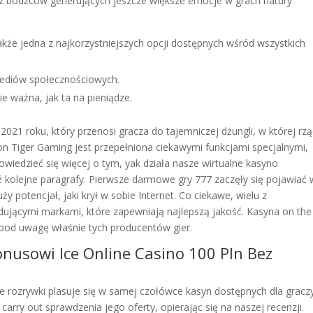
n z bodźców generujących jeszcze większe emocje w grach natury
akże jedna z najkorzystniejszych opcji dostępnych wśród wszystkich
ediów społecznościowych.
e ważna, jak ta na pieniądze.
 2021 roku, który przenosi gracza do tajemniczej dżungli, w której rzą
son Tiger Gaming jest przepełniona ciekawymi funkcjami specjalnymi,
owiedzieć się więcej o tym, yak działa nasze wirtualne kasyno
ź kolejne paragrafy. Pierwsze darmowe gry 777 zaczęły się pojawiać 
ży potencjał, jaki krył w sobie Internet. Co ciekawe, wielu z
dującymi markami, które zapewniają najlepszą jakość. Kasyna on the
ać pod uwagę właśnie tych producentów gier.
onusowi Ice Online Casino 100 Pln Bez
e rozrywki plasuje się w samej czołówce kasyn dostępnych dla gracz
arry out sprawdzenia jego oferty, opierając się na naszej recenzji.