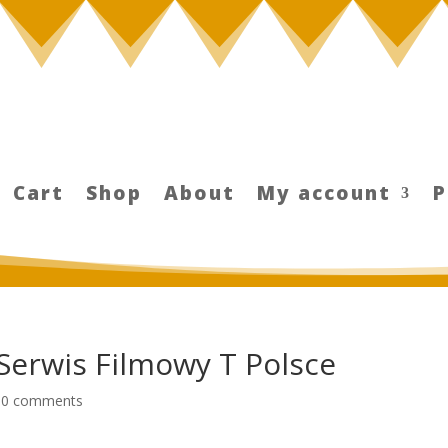
Cart
Shop
About
My account
P
 Serwis Filmowy T Polsce
|
0 comments