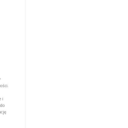
y
ości.
 i
 do
ację