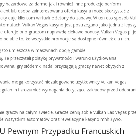
gry hazardowe za darmo jak i również inne produkcje perform
lient lub osoba zainteresowana ofertą kasyna może skorzystać z
city daje klientom wirtualne żetony do zabawy. W ten oto sposób Vu
tomatach. Vulkan Vegas kasyno jest postrzegano jako jedna z lepsz
że oferuje ono graczom naprawdę ciekawe bonusy. Vulkan Vegas pl je
to be able to, że wszystkie promocje są dostępne również dla nich.
zęsto umieszcza w maszynach opcję gamble.
, że przeczytali politykę prywatności i warunki użytkowania.
ana, gry siódemki nadal przyciągają graczy nawet obytych z
owania mogą korzystać niezalogowane użytkownicy Vulkan Vegas.
 regulamin i zrozumieć wymagania dotyczące zakładów przed odebra
ie graczy na całym świecie. Gracze cenią sobie Vulkan Las vegas prz
zede wszystkim automatów oraz rewelacyjne kasyno mhh żywo.
 U Pewnym Przypadku Francuskich