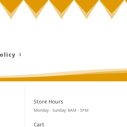
olicy
Store Hours
Monday - Sunday: 8AM - 5PM
Cart