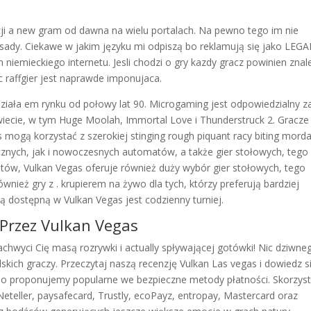
i a new gram od dawna na wielu portalach. Na pewno tego im nie
asady. Ciekawe w jakim języku mi odpiszą bo reklamują się jako LEG
emieckiego internetu. Jesli chodzi o gry kazdy gracz powinien znal
c raffgier jest naprawde imponujaca.
i działa em rynku od połowy lat 90. Microgaming jest odpowiedzialny z
wiecie, w tym Huge Moolah, Immortal Love i Thunderstruck 2. Gracze
 mogą korzystać z szerokiej stinging rough piquant racy biting mord
znych, jak i nowoczesnych automatów, a także gier stołowych, tego
atów, Vulkan Vegas oferuje również duży wybór gier stołowych, tego
 również gry z . krupierem na żywo dla tych, którzy preferują bardziej
ą dostępną w Vulkan Vegas jest codzienny turniej.
rzez Vulkan Vegas
hwyci Cię masą rozrywki i actually spływającej gotówki! Nic dziwne
olskich graczy. Przeczytaj naszą recenzję Vulkan Las vegas i dowiedz s
no proponujemy popularne we bezpieczne metody płatności. Skorzys
, Neteller, paysafecard, Trustly, ecoPayz, entropay, Mastercard oraz