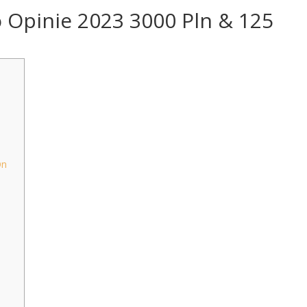
o Opinie 2023 3000 Pln & 125
On