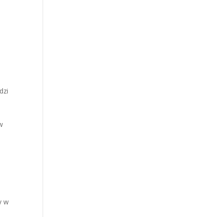
dzi
w
y w