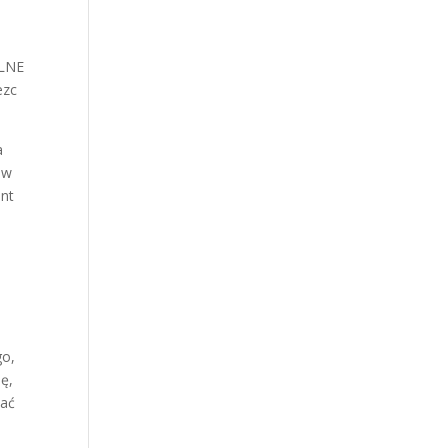
ALNE
ezc
a
 w
ant
go,
ię,
tać