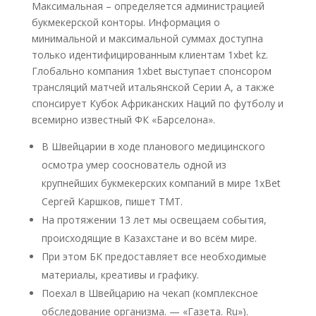
Максимальная – определяется администрацией
букмекерской конторы. Информация о
минимальной и максимальной суммах доступна
только идентифицированным клиентам 1xbet kz.
Глобально компания 1xbet выступает спонсором
трансляций матчей итальянской Серии А, а также
спонсирует Кубок Африканских Наций по футболу и
всемирно известный ФК «Барселона».
В Швейцарии в ходе планового медицинского
осмотра умер сооснователь одной из
крупнейших букмекерских компаний в мире 1xBet
Сергей Каршков, пишет ТМТ.
На протяжении 13 лет мы освещаем события,
происходящие в Казахстане и во всём мире.
При этом БК предоставляет все необходимые
материалы, креативы и графику.
Поехал в Швейцарию на чекап (комплексное
обследование организма. — «Газета. Ru»).