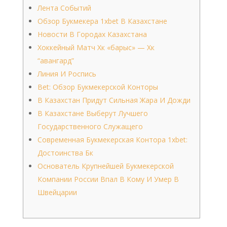
Лента Событий
Обзор Букмекера 1xbet В Казахстане
Новости В Городах Казахстана
Хоккейный Матч Хк «барыс» — Хк
“авангард”
Линия И Роспись
Bet: Обзор Букмекерской Конторы
В Казахстан Придут Сильная Жара И Дожди
В Казахстане Выберут Лучшего
Государственного Служащего
Современная Букмекерская Контора 1xbet:
Достоинства Бк
Основатель Крупнейшей Букмекерской
Компании России Впал В Кому И Умер В
Швейцарии