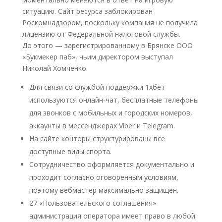
ситуацию. Сайт ресурса заблокирован
Роскомнадзором, поскольку компания не получила
лицензию от Федеральной налоговой службы.
До этого — зарегистрированному в Брянске ООО
«Букмекер паб», чьим директором выступал
Николай Хомченко.
Для связи со службой поддержки 1хбет
используются онлайн‑чат, бесплатные телефоны
для звонков с мобильных и городских номеров,
аккаунты в мессенджерах Viber и Telegram.
На сайте конторы структурированы все
доступные виды спорта.
Сотрудничество оформляется документально и
проходит согласно оговоренным условиям,
поэтому вебмастер максимально защищен.
27 «Пользовательского соглашения»
администрация оператора имеет право в любой