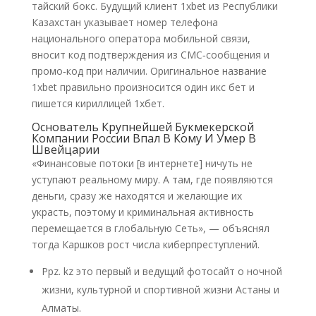
тайский бокс. Будущий клиент 1xbet из Республики
Казахстан указывает номер телефона
национального оператора мобильной связи,
вносит код подтверждения из СМС‑сообщения и
промо‑код при наличии. Оригинальное название
1xbet правильно произносится один икс бет и
пишется кириллицей 1хбет.
Основатель Крупнейшей Букмекерской
Компании России Впал В Кому И Умер В
Швейцарии
«Финансовые потоки [в интернете] ничуть не
уступают реальному миру. А там, где появляются
деньги, сразу же находятся и желающие их
украсть, поэтому и криминальная активность
перемещается в глобальную Сеть», — объяснял
тогда Каршков рост числа киберпреступлений.
Ppz. kz это первый и ведущий фотосайт о ночной
жизни, культурной и спортивной жизни Астаны и
Алматы.