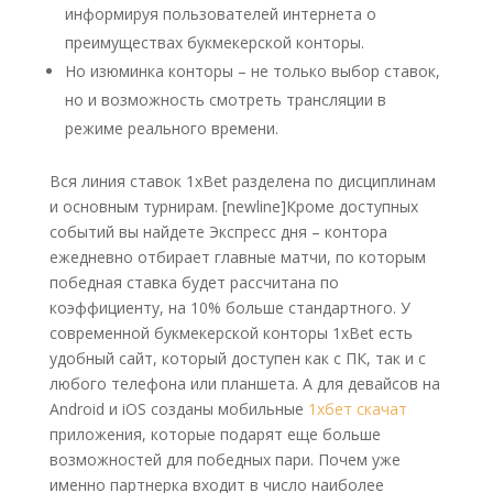
информируя пользователей интернета о
преимуществах букмекерской конторы.
Но изюминка конторы – не только выбор ставок,
но и возможность смотреть трансляции в
режиме реального времени.
Вся линия ставок 1xBet разделена по дисциплинам
и основным турнирам. [newline]Кроме доступных
событий вы найдете Экспресс дня – контора
ежедневно отбирает главные матчи, по которым
победная ставка будет рассчитана по
коэффициенту, на 10% больше стандартного. У
современной букмекерской конторы 1xBet есть
удобный сайт, который доступен как с ПК, так и с
любого телефона или планшета. А для девайсов на
Android и iOS созданы мобильные
1хбет скачат
приложения, которые подарят еще больше
возможностей для победных пари. Почем уже
именно партнерка входит в число наиболее