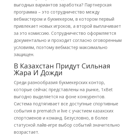
выгодных вариантов заработка? Партнерская
программа – это сотрудничество между
вебмастером и букмекером, в котором первый
привлекает новых игроков, а второй выплачивает
за это комиссию. Сотрудничество оформляется
документально и проходит согласно оговоренным
условиям, поэтому вебмастер максимально
защищен.
В Казахстан Придут Сильная
Жара И Дожди
Среди разнообразия букмекерских контор,
которые сейчас представлены на рынке, 1xBet
выгодно выделяется на фоне конкурентов.
Система подтягивает все доступные спортивные
события в prematch и live с участием казахских
спортсменов и команд. Безусловно, в более
статусной лайв‑игре выбор событий значительно
возрастает.