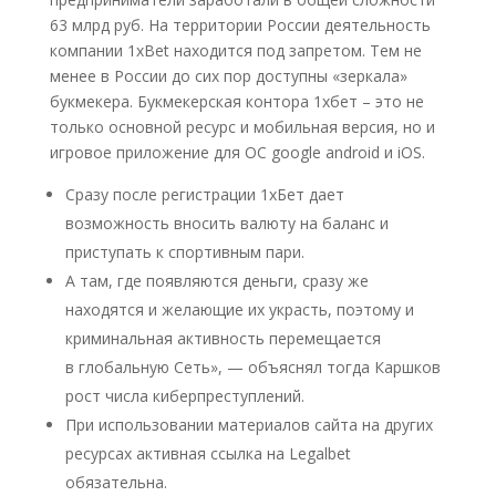
63 млрд руб. На территории России деятельность
компании 1xBet находится под запретом. Тем не
менее в России до сих пор доступны «зеркала»
букмекера. Букмекерская контора 1хбет – это не
только основной ресурс и мобильная версия, но и
игровое приложение для ОС google android и iOS.
Сразу после регистрации 1хБет дает
возможность вносить валюту на баланс и
приступать к спортивным пари.
А там, где появляются деньги, сразу же
находятся и желающие их украсть, поэтому и
криминальная активность перемещается
в глобальную Сеть», — объяснял тогда Каршков
рост числа киберпреступлений.
При использовании материалов сайта на других
ресурсах активная ссылка на Legalbet
обязательна.