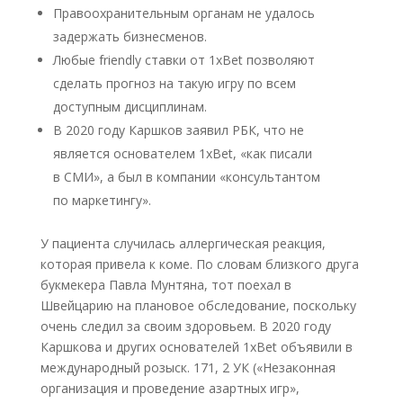
Правоохранительным органам не удалось
задержать бизнесменов.
Любые friendly ставки от 1xBet позволяют
сделать прогноз на такую игру по всем
доступным дисциплинам.
В 2020 году Каршков заявил РБК, что не
является основателем 1xBet, «как писали
в СМИ», а был в компании «консультантом
по маркетингу».
У пациента случилась аллергическая реакция,
которая привела к коме. По словам близкого друга
букмекера Павла Мунтяна, тот поехал в
Швейцарию на плановое обследование, поскольку
очень следил за своим здоровьем. В 2020 году
Каршкова и других основателей 1xBet объявили в
международный розыск. 171, 2 УК («Незаконная
организация и проведение азартных игр»,