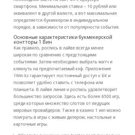
смартфона. Минимальная ставка – 10 рублей или
эквивалент в другой валюте, а вот максимальная
определяется букмекером в индивидуальном
порядке, в зависимости от популярности события.
Основные характеристики букмекерской
контторы 1 Вин
Как правило, роспись в лайве всегда менее
широкая по сравнению с предстоящими
событиями. Затем необходимо выбрать матч и
кликнуть на предпочитаемый кэф. Приложение
1Win kz гарантирует постоянный доступ к БК и
позволяет удобно ставить с телефона или
планшета. В лайве линия и роспись удовлетворит
большинство запросов. Здесь есть более 6500 игр,
среди которых множество слотов от ведущих
мировых провайдеров. Также в казино 1 win можно
поиграть в игры с живым дилером, настольные и
карточные игры.