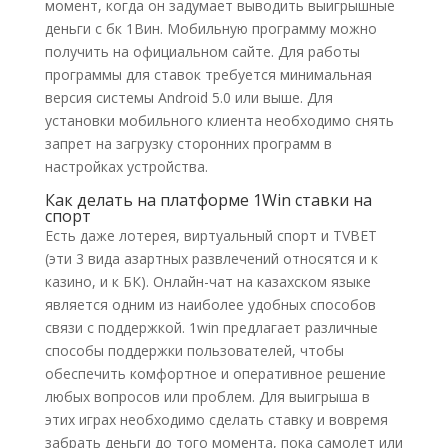
момент, когда он задумает выводить выигрышные
деньги с бк 1Вин. Мобильную программу можно
получить на официальном сайте. Для работы
программы для ставок требуется минимальная
версия системы Android 5.0 или выше. Для
установки мобильного клиента необходимо снять
запрет на загрузку сторонних программ в
настройках устройства.
Как делать на платформе 1Win ставки на
спорт
Есть даже лотерея, виртуальный спорт и TVBET
(эти 3 вида азартных развлечений относятся и к
казино, и к БК). Онлайн-чат на казахском языке
является одним из наиболее удобных способов
связи с поддержкой. 1win предлагает различные
способы поддержки пользователей, чтобы
обеспечить комфортное и оперативное решение
любых вопросов или проблем. Для выигрыша в
этих играх необходимо сделать ставку и вовремя
забрать деньги до того момента, пока самолет или