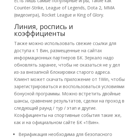
Есть лишь самые популярные игры, такие как
Counter-Strike, League of Legends, Dota 2, MMA
(видеоигра), Rocket League и King of Glory.
Линия, роспись и
коэффициенты
Также можно использовать свежие ссылки для
доступа к 1 Вин, размещенные на сайтах
информационных партнеров БК. Зеркало надо
обновлять заранее, чтобы не оказаться не у дел
из-за внезапной блокировки старого адреса.
Клиент может скачать приложение от 1Win, чтобы
зарегистрироваться и воспользоваться условиями
бонусной программы. Можно встретить двойные
шансы, сравнение результатов, сделки на проход в
следующий раунд / тур / этап и другие.
Коэффициенты на спортивные события такие же,
как и на официальном сайте БК «1Вин».
Верификация необходима для безопасного