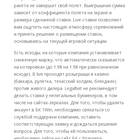
ракета не завершат свой полет. Выигрышная сумма
зависит от коэффициента полета на экране и
размера сделанной ставки. Live-ставки позволяют
вам ощутить настоящую атмосферу соревнований
и принять решение о размещении ставок,
основываясь на текущей игровой ситуации.
Есть исходы, на которые компания устанавливает
сниженную маржу, что автоматически сказывается
на котировках (до 1.98 на 1.98 при равнозначном
исходе). В live проходят розыгрыши в казино
(баккара, рулетка, техасский холдем, блекджек)
против живого дилера. Legalbet не рекомендует
делать ставки у нелегальных букмекеров, в том
числе на сайтах-зеркалах. Для того, чтобы удалить
аккаунт в БК 1Win, необходимо связаться со
службой поддержки компании, оставить
соответствующую заявку и дождаться решения
вопроса. Для того, чтобы ей пользоваться,
необходимо зайти на сайт БК с браузера