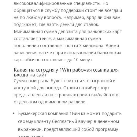
высококвалифицированные специалисты. Но
обращаться в службу поддержки стоит не всегда и
не по любому вопросу. Например, вряд ли она вам
подскажет, где взять деньги для ставок.
Минимальная сумма депозита для банковских карт
составляет тенге, а максимальная сумма
пополнения составляет почти 3 миллиона. Время
зачисления на счет при использовании банковских
карт обычно составляет до 10 минут.
Какая на сегодня у 1Win рабочая ссылка для
входа на сайт
Сумма выигрыша будет считаться отыгранной и
доступной для вывода. Ставки на киберспорт
представлены и на страницах прематча/лайва и в
отдельном одноименном разделе.
Букмекерская компания 1Вин кз может подарить
своему клиенту бесплатный ваучер в денежном
выражении, представляющий собой программу