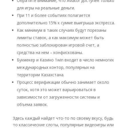
Обратите внимание, что Aviator доступен только
для игры на реальные деньги.
При 11 и более событиях полагается
дополнительно 15% к сумме выигрыша экспресса.
Как минимум в таких случаях будут порезаны
лимиты ставок, а как максимум может быть
полностью заблокирован игровой счет, а
средства на нем – конфискованы.
Букмекер и Казино 1win входит в число немногих
международных контор, популярных на
территории Казахстана.
Процесс верификации обычно занимает около
суток, хотя это может варьироваться в
зависимости от загруженности системы и
объема заявок.
Здесь каждый найдет что-то по своему вкусу, будь
то классические слоты, популярные видеоигры или