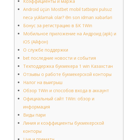
Коэффициенты и маржа
Android üçün Mostbet mobil tətbiqini pulsuz
necə yükləmək olar? Ən son idman xəbərləri
Бонус за регистрацию в БК 1Win
Мобильное приложение на Андроид (apk) и
iOS (Айфон)
О службе поддержки
bet последние новости и события
Техподдержка букмекера 1 win Казахстан
Отзывы о работе букмекерской конторы
Налог на выигрыш
Обзор 1Win и способов входа в аккаунт
Официальный сайт 1Win: обзор и
информация
Виды пари
Линия и коэффициенты букмекерской
конторы
Live и прематч