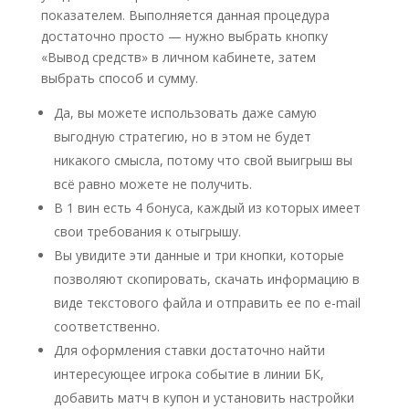
показателем. Выполняется данная процедура
достаточно просто — нужно выбрать кнопку
«Вывод средств» в личном кабинете, затем
выбрать способ и сумму.
Да, вы можете использовать даже самую
выгодную стратегию, но в этом не будет
никакого смысла, потому что свой выигрыш вы
всё равно можете не получить.
В 1 вин есть 4 бонуса, каждый из которых имеет
свои требования к отыгрышу.
Вы увидите эти данные и три кнопки, которые
позволяют скопировать, скачать информацию в
виде текстового файла и отправить ее по e-mail
соответственно.
Для оформления ставки достаточно найти
интересующее игрока событие в линии БК,
добавить матч в купон и установить настройки