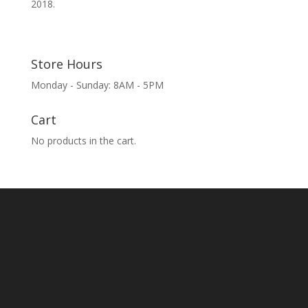
2018.
Store Hours
Monday - Sunday: 8AM - 5PM
Cart
No products in the cart.