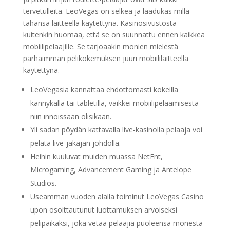
tervetulleita. LeoVegas on selkeä ja laadukas millä
tahansa laitteella käytettynä. Kasinosivustosta
kuitenkin huomaa, että se on suunnattu ennen kaikkea
mobiilipelaajille. Se tarjoaakin monien mielestä
parhaimman pelikokemuksen juuri mobiililaitteella
käytettynä.
LeoVegasia kannattaa ehdottomasti kokeilla
kännykällä tai tabletilla, vaikkei mobiilipelaamisesta
niin innoissaan olisikaan.
Yli sadan pöydän kattavalla live-kasinolla pelaaja voi
pelata live-jakajan johdolla.
Heihin kuuluvat muiden muassa NetEnt,
Microgaming, Advancement Gaming ja Antelope
Studios.
Useamman vuoden alalla toiminut LeoVegas Casino
upon osoittautunut luottamuksen arvoiseksi
pelipaikaksi, joka vetää pelaajia puoleensa monesta