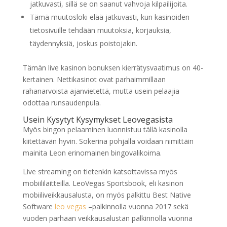
jatkuvasti, sillä se on saanut vahvoja kilpailijoita.
Tämä muutosloki elää jatkuvasti, kun kasinoiden
tietosivuille tehdään muutoksia, korjauksia,
täydennyksiä, joskus poistojakin.
Tämän live kasinon bonuksen kierrätysvaatimus on 40-
kertainen. Nettikasinot ovat parhaimmillaan
rahanarvoista ajanvietettä, mutta usein pelaajia
odottaa runsaudenpula.
Usein Kysytyt Kysymykset Leovegasista
Myös bingon pelaaminen luonnistuu tällä kasinolla
kiitettävän hyvin. Sokerina pohjalla voidaan nimittäin
mainita Leon erinomainen bingovalikoima.
Live streaming on tietenkin katsottavissa myös
mobiililaitteilla. LeoVegas Sportsbook, eli kasinon
mobiiliveikkausalusta, on myös palkittu Best Native
Software
leo vegas
–palkinnolla vuonna 2017 sekä
vuoden parhaan veikkausalustan palkinnolla vuonna