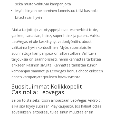
sekä muita vaihtuvia kampanjoita.
Myös bingon pelaaminen luonnistuu tällä kasinolla
kiitettävän hyvin.
Muita tarjottuja vetotyyppejä ovat esimerkiksi trixie,
yankee, canadian, heinz, super heinz ja patent. Vaikka
LeoVegas ei ole keskittynyt vedonlyöntiin, about
valikoima hyvin kohtuullinen. Myös suomalaisille
suunnattuja kampanjoita on silloin tällöin. Vaihtuvia
tarjouksia on säännöllisesti, nenni kannattaa tarkistaa
erikseen kasinon sivuilta. Kannattaa tarkistaa kunkin
kampanjan säännöt ja Leovegas bonus ehdot erikseen
ennen kampanjatarjouksen hyväksymistä.
Suosituimmat Kolikkopelit
Casinolla: Leovegas
Se on toistaiseksi tosin ainoastaan LeoVegas Android,
eikä sitä löydy suoraan PlayKaupasta. Jos haluat ottaa
sovelluksen laitteellesi, tulee sinun muuttaa ensin