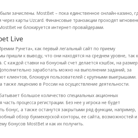
 были зачислены. MostBet – пока единственное онлайн-казино, г
 через карты Uzcard. Финансовые транзакции проходят мгновен
 MostBet не блокируется интернет-провайдерами.
et Live
Премии Рунета», как первый легальный сайт по приему
ы пришли к выводу, что они находятся на среднем уровне, так 
 С каждой ставки на бонусный счет делается кэшбэк, на размер
. Дополнительно заработать можно на выполнении заданий, за
ют клиентов, блокируя пользователей с крупными выигрышами.
а также лицензию в России на осуществление деятельности.
абатывает большое количество специальных акционных
 часть процесса регистрации. Без нее у игрока не будет
ть бонус, а также останутся закрытыми ряд функции, например,
робный обзор букмекерской конторы, ее сайта, возможностей и
му бонусов MostBet и как их получить.