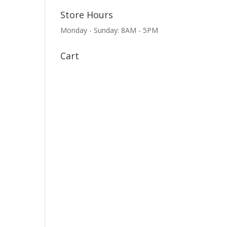
Store Hours
Monday - Sunday: 8AM - 5PM
Cart