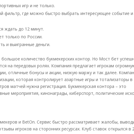
ортивных игр и не только.
й фильтр, где можно быстро выбрать интересующее событие и
я ждать до 12 минут.
ет только по России.
ь и выигранные деньги.
о большое количество букмекерских контор. Но Мост бет успеш
тся на передовых ролях. Компания предлагает игрокам огромну
ии, отличные бонусы и акции, низкую маржу и так далее. Компа
зации, которая контролирует азартные игры и тотализаторы в
тров матчей нужна регистрация. Букмекерская контора – это
вные мероприятия, кинонаграды, киберспорт, политические исх
кмекеров и BetOn. Сервис быстро рассматривает жалобы, вывод
тзывы игроков на сторонних ресурсах. Клуб ставок открылся в 