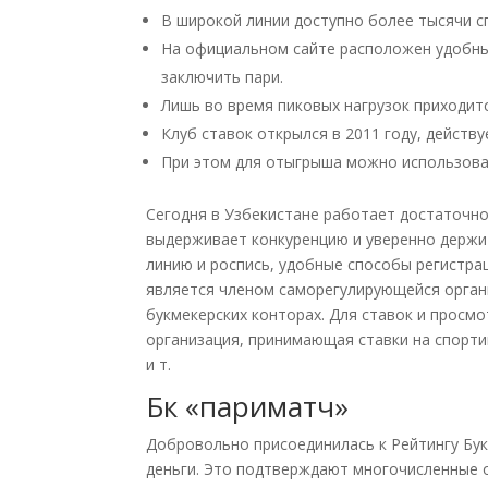
В широкой линии доступно более тысячи сп
На официальном сайте расположен удобны
заключить пари.
Лишь во время пиковых нагрузок приходитс
Клуб ставок открылся в 2011 году, действу
При этом для отыгрыша можно использоват
Сегодня в Узбекистане работает достаточн
выдерживает конкуренцию и уверенно держи
линию и роспись, удобные способы регистрац
является членом саморегулирующейся органи
букмекерских конторах. Для ставок и просмо
организация, принимающая ставки на спорти
и т.
Бк «париматч»
Добровольно присоединилась к Рейтингу Бу
деньги. Это подтверждают многочисленные о