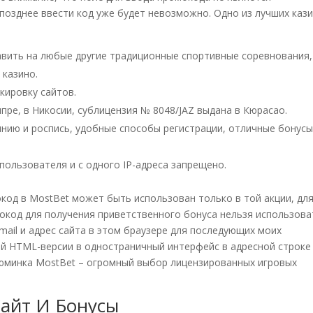
 позднее ввести код уже будет невозможно. Одно из лучших каз
вить на любые другие традиционные спортивные соревнования,
 казино.
кировку сайтов.
ре, в Никосии, сублицензия № 8048/JAZ выдана в Кюрасао.
нию и роспись, удобные способы регистрации, отличные бонусы
пользователя и с одного IP-адреса запрещено.
код в MostBet может быть использован только в той акции, дл
окод для получения приветственного бонуса нельзя использова
mail и адрес сайта в этом браузере для последующих моих
й HTML-версии в одностраничный интерфейс в адресной строке
зюминка MostBet – огромный выбор лицензированных игровых
айт И Бонусы