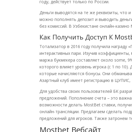
году, действует только по России.
Деньги выводятся на те же реквизиты, что и
можно пополнять депозит и выводить деньги
без комиссий. В Узбекистане онлайн-казино
Как Получить Доступ К Mostb
Тотализатор в 2016 году получила награду «
интерактивных пари. Изучив коэффициенты, м
маржа букмекера составляет около some, 9%.
которого влияет уровень игрока (с 1 по 10)
которые начисляются бонусы. Они обманыва
Азартный клуб имеет регистрацию в ЦУПИС, 
Для удобства своих пользователей БК разр
предложений. Пополнение счета – это важная
возможности делать MostBet ставки, получи
онлайн-трансляции. Предлагаем сделать под
предложений для игроков. Также затронем те
Mostbet Вебсайт