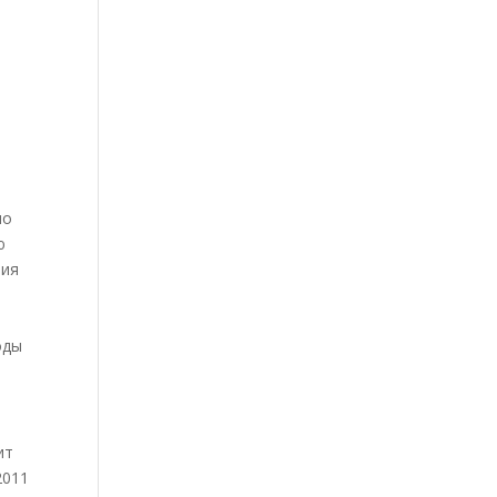
но
ю
ния
оды
ит
2011