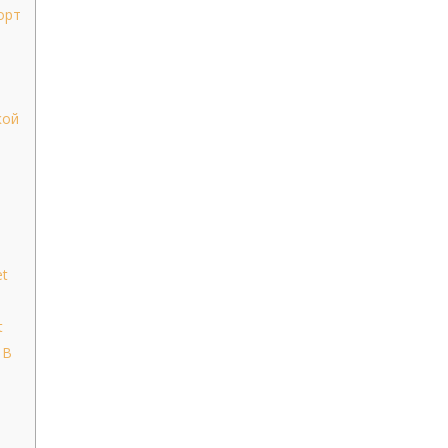
орт
кой
et
t
 В