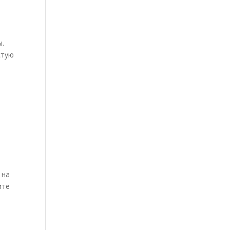
ы.
стую
 на
ите