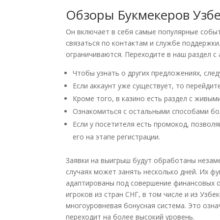
Обзоры Букмекеров Узб
Он включает в себя самые популярные событ
связаться по контактам и службе поддержки.
ограничиваются. Переходите в наш раздел с
Чтобы узнать о других предложениях, след
Если аккаунт уже существует, то перейдит
Кроме того, в казино есть раздел с живым
Ознакомиться с остальными способами бо
Если у посетителя есть промокод, позвол
его на этапе регистрации.
Заявки на выигрыш будут обработаны незаме
случаях может занять несколько дней. Их ф
адаптированы под совершение финансовых о
игроков из стран СНГ, в том числе и из Узб
многоуровневая бонусная система. Это означ
переходит на более высокий уровень.