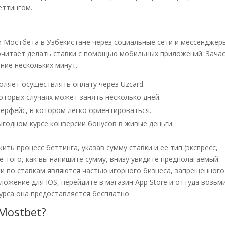
еттингом.
и Мостбета в Узбекистане через социальные сети и мессенджер
почитает делать ставки с помощью мобильных приложений. Зача
ение нескольких минут.
оляет осуществлять оплату через Uzcard.
оторых случаях может занять несколько дней.
ерфейс, в котором легко ориентироваться.
ыгодном курсе конверсии бонусов в живые деньги.
ть процесс беттинга, указав сумму ставки и ее тип (экспресс,
сле того, как вы напишите сумму, внизу увидите предполагаемый
ки по ставкам являются частью игорного бизнеса, запрещенного
ожение для IOS, перейдите в магазин App Store и оттуда возьм
урса она предоставляется бесплатно.
Mostbet?