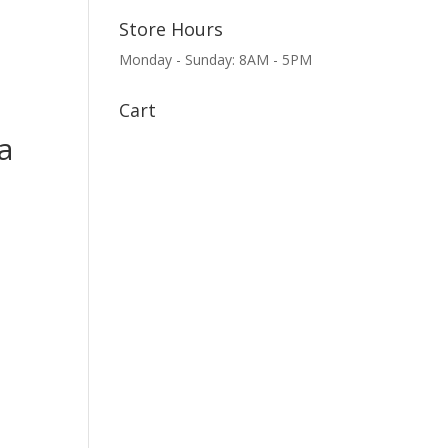
Store Hours
Monday - Sunday: 8AM - 5PM
Cart
а