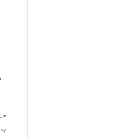
и
 для
ему