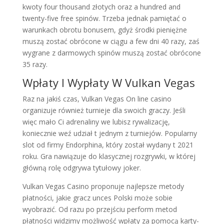
kwoty four thousand złotych oraz a hundred and
twenty-five free spinów. Trzeba jednak pamiętać o
warunkach obrotu bonusem, gdyż środki pieniężne
muszą zostać obrócone w ciągu a few dni 40 razy, zaś
wygrane z darmowych spinów muszą zostać obrócone
35 razy.
Wpłaty I Wypłaty W Vulkan Vegas
Raz na jakiś czas, Vulkan Vegas On line casino
organizuje również turnieje dla swoich graczy. Jeśli
więc mało Ci adrenaliny we lubisz rywalizację,
koniecznie weź udział t jednym z turniejów. Popularny
slot od firmy Endorphina, który został wydany t 2021
roku. Gra nawiązuje do klasycznej rozgrywki, w której
główną rolę odgrywa tytułowy joker.
Vulkan Vegas Casino proponuje najlepsze metody
płatności, jakie gracz unces Polski może sobie
wyobrazić. Od razu po przejściu perform metod
płatności widzimy możliwość wpłaty za pomocą karty-