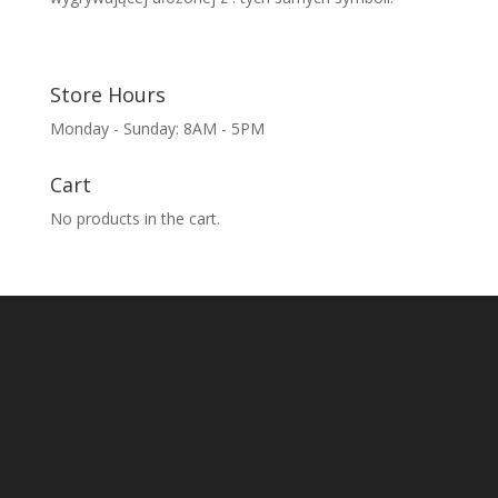
Store Hours
Monday - Sunday: 8AM - 5PM
Cart
No products in the cart.