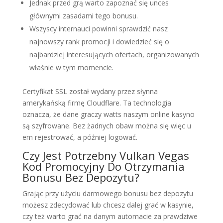
Jednak przed grą warto zapoznać się unces
głównymi zasadami tego bonusu.
Wszyscy internauci powinni sprawdzić nasz
najnowszy rank promocji i dowiedzieć się o
najbardziej interesujących ofertach, organizowanych
właśnie w tym momencie.
Certyfikat SSL został wydany przez słynna
amerykańską firmę Cloudflare. Ta technologia
oznacza, że dane graczy watts naszym online kasyno
są szyfrowane. Bez żadnych obaw można się więc u
em rejestrować, a później logować.
Czy Jest Potrzebny Vulkan Vegas
Kod Promocyjny Do Otrzymania
Bonusu Bez Depozytu?
Grając przy użyciu darmowego bonusu bez depozytu
możesz zdecydować lub chcesz dalej grać w kasynie,
czy też warto grać na danym automacie za prawdziwe