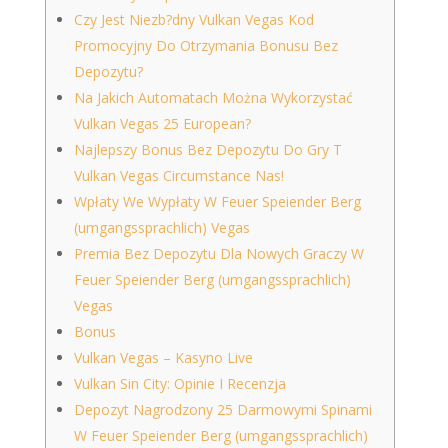
Czy Jest Niezb?dny Vulkan Vegas Kod
Promocyjny Do Otrzymania Bonusu Bez
Depozytu?
Na Jakich Automatach Można Wykorzystać
Vulkan Vegas 25 European?
Najlepszy Bonus Bez Depozytu Do Gry T
Vulkan Vegas Circumstance Nas!
Wpłaty We Wypłaty W Feuer Speiender Berg
(umgangssprachlich) Vegas
Premia Bez Depozytu Dla Nowych Graczy W
Feuer Speiender Berg (umgangssprachlich)
Vegas
Bonus
Vulkan Vegas – Kasyno Live
Vulkan Sin City: Opinie I Recenzja
Depozyt Nagrodzony 25 Darmowymi Spinami
W Feuer Speiender Berg (umgangssprachlich)