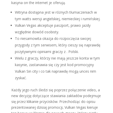
kasyna on the internet je oferują.
Witryna dostępna jest w różnych tłumaczeniach w
tym watts wersji angielskiej, niemieckiej i rumińskiej.
Vulkan Vegas akceptuje paszport, prawo jazdy
względnie dowód osobisty.
To niesamowita okazja do rozpoczęcia swojej
przygody z tym serwisem, który cieszy się naprawdę
pozytywnymi opiniami graczy z . Polski.
Wielu z graczy, którzy nie mają jeszcze konta w tym
kasynie, zastanawia się czy jest kod promocyjny
Vulkan Sin city i co tak naprawdę mogą unces nim
zyskać.
Każdy jego ruch śledzi się poprzez połączenie video, a
new decyzję dotyczące stawiania zakładów podejmuje
się przez klikanie przycisków. Przechodząc do opisu
prezentowanej dzisiaj promocji, Vulkan Vegas kieruje