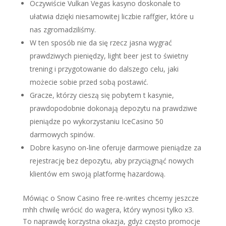
Oczywiście Vulkan Vegas kasyno doskonale to
ułatwia dzięki niesamowitej liczbie raffgier, które u
nas zgromadziliśmy.
W ten sposób nie da się rzecz jasna wygrać
prawdziwych pieniędzy, light beer jest to świetny
trening i przygotowanie do dalszego celu, jaki
możecie sobie przed sobą postawić.
Gracze, którzy cieszą się pobytem t kasynie,
prawdopodobnie dokonają depozytu na prawdziwe
pieniądze po wykorzystaniu IceCasino 50
darmowych spinów.
Dobre kasyno on-line oferuje darmowe pieniądze za
rejestrację bez depozytu, aby przyciągnąć nowych
klientów em swoją platformę hazardową.
Mówiąc o Snow Casino free re-writes chcemy jeszcze
mhh chwilę wrócić do wagera, który wynosi tylko x3.
To naprawdę korzystna okazja, gdyż często promocje