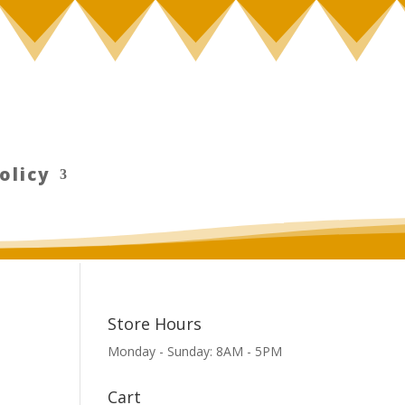
olicy
Store Hours
Monday - Sunday: 8AM - 5PM
Cart