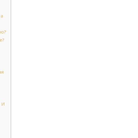
та
но?
е?
ая
 И