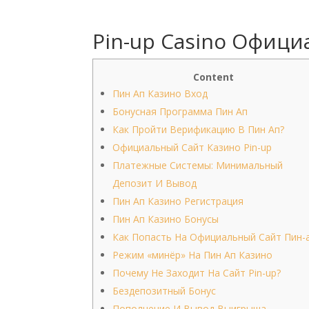
Pin-up Casino Офици
Content
Пин Ап Казино Вход
Бонусная Программа Пин Ап
Как Пройти Верификацию В Пин Ап?
Официальный Сайт Казино Pin-up
Платежные Системы: Минимальный
Депозит И Вывод
Пин Ап Казино Регистрация
Пин Ап Казино Бонусы
Как Попасть На Официальный Сайт Пин-
Режим «минёр» На Пин Ап Казино
Почему Не Заходит На Сайт Pin-up?
Бездепозитный Бонус
Пополнение И Вывод Выигрыша