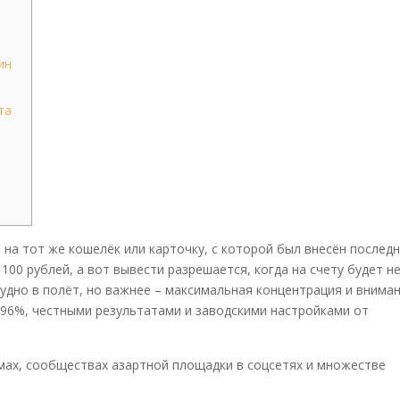
ин
та
 на тот же кошелёк или карточку, с которой был внесён послед
100 рублей, а вот вывести разрешается, когда на счету будет н
удно в полёт, но важнее – максимальная концентрация и вниман
в 96%, честными результатами и заводскими настройками от
мах, сообществах азартной площадки в соцсетях и множестве