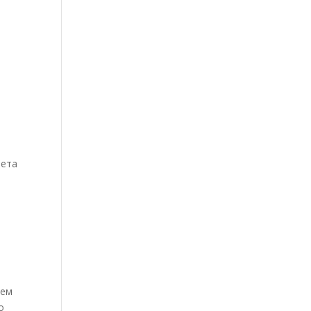
чета
лем
о