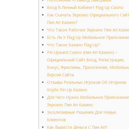
Вход В Личный Кабинет Flag Up Casino
Как Скачать Зеркало Официального Сай
Пин Ап Казино?
Что Такое Рабочее Зеркало Пин Ап Кази
Есть Ли У Flag Up Мобильное Приложени
Что Такое Казино Flag Up?
Pin Upward Casino (пин Ап Казино) –
Официальный Сайт Вход, Регистрация,
Бонус, Фриспины, Приложение, Мобильн
Версия Сайта
Отзывы Реальных Игроков Об Игорном
Клубе Pin Up Казино
Для Чего Нужно Мобильное Приложение
Зеркало Пин Ап Казино
Эксклюзивные Решения Для Новых
Клиентов
Как Вывести Деньги С Пин Ап?