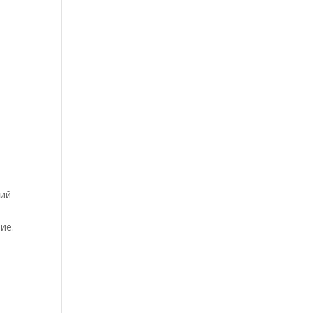
ний
е
ие.