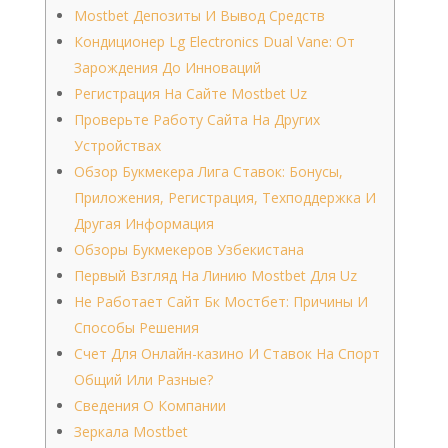
Mostbet Депозиты И Вывод Средств
Кондиционер Lg Electronics Dual Vane: От
Зарождения До Инноваций
Регистрация На Сайте Mostbet Uz
Проверьте Работу Сайта На Других
Устройствах
Обзор Букмекера Лига Ставок: Бонусы,
Приложения, Регистрация, Техподдержка И
Другая Информация
Обзоры Букмекеров Узбекистана
Первый Взгляд На Линию Mostbet Для Uz
Не Работает Сайт Бк Мостбет: Причины И
Способы Решения
Счет Для Онлайн-казино И Ставок На Спорт
Общий Или Разные?
Сведения О Компании
Зеркала Mostbet