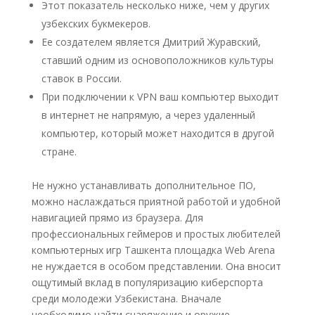
Этот показатель несколько ниже, чем у других
узбекских букмекеров.
Ее создателем является Дмитрий Журавский,
ставший одним из основоположников культуры
ставок в России.
При подключении к VPN ваш компьютер выходит
в интернет не напрямую, а через удаленный
компьютер, который может находится в другой
стране.
Не нужно устанавливать дополнительное ПО,
можно наслаждаться приятной работой и удобной
навигацией прямо из браузера. Для
профессиональных геймеров и простых любителей
компьютерных игр Ташкента площадка Web Arena
не нуждается в особом представлении. Она вносит
ощутимый вклад в популяризацию киберспорта
среди молодежи Узбекистана. Вначале
необходимо найти снаряжение и оружие