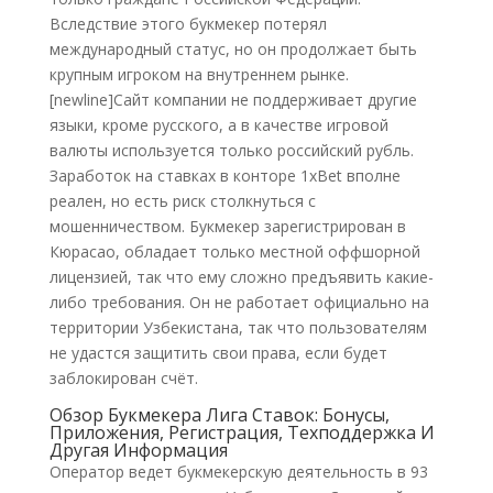
Вследствие этого букмекер потерял
международный статус, но он продолжает быть
крупным игроком на внутреннем рынке.
[newline]Сайт компании не поддерживает другие
языки, кроме русского, а в качестве игровой
валюты используется только российский рубль.
Заработок на ставках в конторе 1xBet вполне
реален, но есть риск столкнуться с
мошенничеством. Букмекер зарегистрирован в
Кюрасао, обладает только местной оффшорной
лицензией, так что ему сложно предъявить какие-
либо требования. Он не работает официально на
территории Узбекистана, так что пользователям
не удастся защитить свои права, если будет
заблокирован счёт.
Обзор Букмекера Лига Ставок: Бонусы,
Приложения, Регистрация, Техподдержка И
Другая Информация
Оператор ведет букмекерскую деятельность в 93