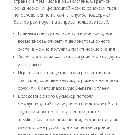
странах, в том числе в Узбекистане. С краткой
юридической информацией можно ознакомиться
непосредственно на сайте. Служба поддержки
быстро реагирует на запросы пользователей.
Главным преимуществом для новичков здесь
возможность открытия демонстрационного
счета, в можно получить практические знания.
Основная задача — выжить и уничтожить других
участников.
Игра отличается детальной и реалистичной
графикой, хорошим звуком, огромным выбором
оружия и боеприпасов, удобным геймплеем.
Вследствие этого букмекер потерял
международный статус, но он продолжает быть
крупным игроком на внутреннем рынке.
[newline]Сайт компании не поддерживает другие
языки, кроме русского, а в качестве игровой