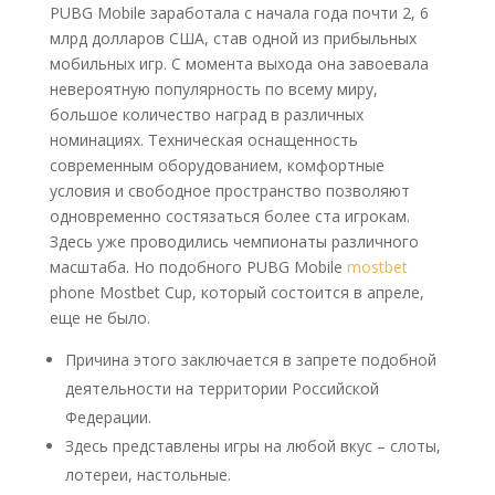
PUBG Mobile заработала с начала года почти 2, 6
млрд долларов США, став одной из прибыльных
мобильных игр. С момента выхода она завоевала
невероятную популярность по всему миру,
большое количество наград в различных
номинациях. Техническая оснащенность
современным оборудованием, комфортные
условия и свободное пространство позволяют
одновременно состязаться более ста игрокам.
Здесь уже проводились чемпионаты различного
масштаба. Но подобного PUBG Mobile
mostbet
phone Mostbet Cup, который состоится в апреле,
еще не было.
Причина этого заключается в запрете подобной
деятельности на территории Российской
Федерации.
Здесь представлены игры на любой вкус – слоты,
лотереи, настольные.