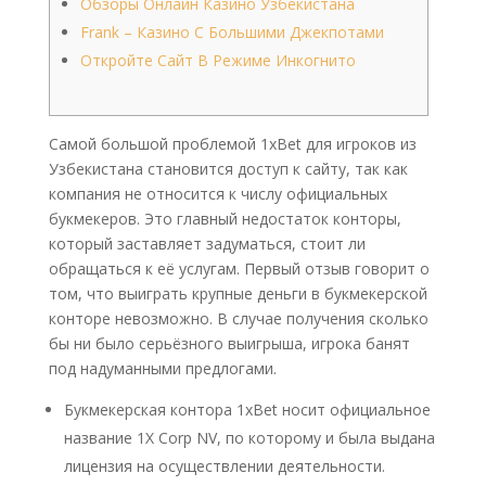
Обзоры Онлайн Казино Узбекистана
Frank – Казино С Большими Джекпотами
Откройте Сайт В Режиме Инкогнито
Самой большой проблемой 1xBet для игроков из
Узбекистана становится доступ к сайту, так как
компания не относится к числу официальных
букмекеров. Это главный недостаток конторы,
который заставляет задуматься, стоит ли
обращаться к её услугам. Первый отзыв говорит о
том, что выиграть крупные деньги в букмекерской
конторе невозможно. В случае получения сколько
бы ни было серьёзного выигрыша, игрока банят
под надуманными предлогами.
Букмекерская контора 1xBet носит официальное
название 1X Corp NV, по которому и была выдана
лицензия на осуществлении деятельности.