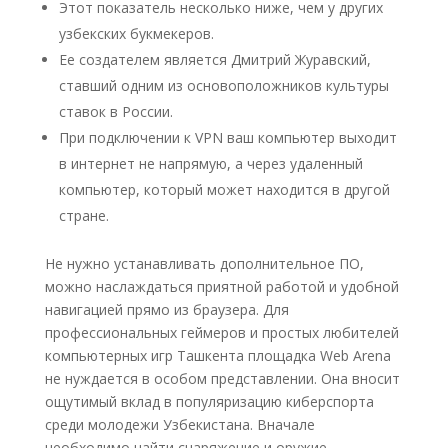
Этот показатель несколько ниже, чем у других
узбекских букмекеров.
Ее создателем является Дмитрий Журавский,
ставший одним из основоположников культуры
ставок в России.
При подключении к VPN ваш компьютер выходит
в интернет не напрямую, а через удаленный
компьютер, который может находится в другой
стране.
Не нужно устанавливать дополнительное ПО,
можно наслаждаться приятной работой и удобной
навигацией прямо из браузера. Для
профессиональных геймеров и простых любителей
компьютерных игр Ташкента площадка Web Arena
не нуждается в особом представлении. Она вносит
ощутимый вклад в популяризацию киберспорта
среди молодежи Узбекистана. Вначале
необходимо найти снаряжение и оружие