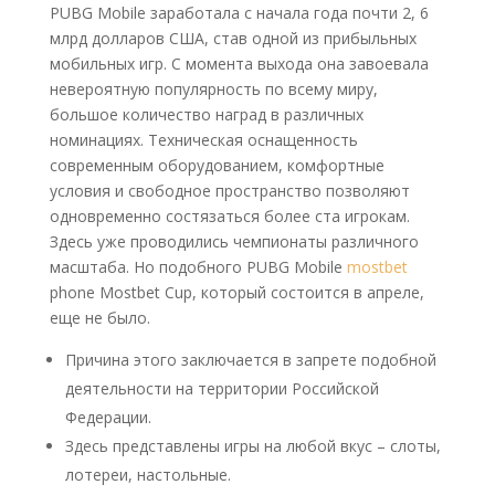
PUBG Mobile заработала с начала года почти 2, 6
млрд долларов США, став одной из прибыльных
мобильных игр. С момента выхода она завоевала
невероятную популярность по всему миру,
большое количество наград в различных
номинациях. Техническая оснащенность
современным оборудованием, комфортные
условия и свободное пространство позволяют
одновременно состязаться более ста игрокам.
Здесь уже проводились чемпионаты различного
масштаба. Но подобного PUBG Mobile
mostbet
phone Mostbet Cup, который состоится в апреле,
еще не было.
Причина этого заключается в запрете подобной
деятельности на территории Российской
Федерации.
Здесь представлены игры на любой вкус – слоты,
лотереи, настольные.