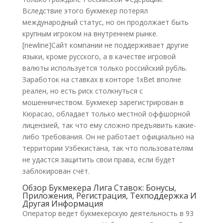
Вследствие этого букмекер потерял
международный статус, но он продолжает быть
крупным игроком на внутреннем рынке.
[newline]Сайт компании не поддерживает другие
языки, кроме русского, а в качестве игровой
валюты используется только российский рубль.
Заработок на ставках в конторе 1xBet вполне
реален, но есть риск столкнуться с
мошенничеством. Букмекер зарегистрирован в
Кюрасао, обладает только местной оффшорной
лицензией, так что ему сложно предъявить какие-
либо требования. Он не работает официально на
территории Узбекистана, так что пользователям
не удастся защитить свои права, если будет
заблокирован счёт.
Обзор Букмекера Лига Ставок: Бонусы,
Приложения, Регистрация, Техподдержка И
Другая Информация
Оператор ведет букмекерскую деятельность в 93