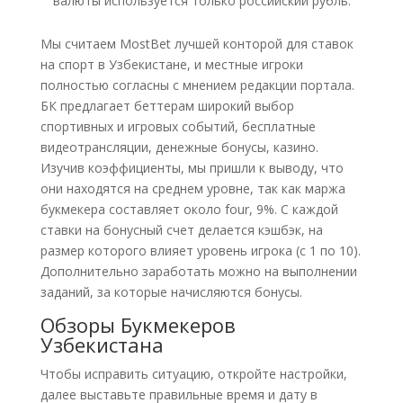
валюты используется только российский рубль.
Мы считаем MostBet лучшей конторой для ставок
на спорт в Узбекистане, и местные игроки
полностью согласны с мнением редакции портала.
БК предлагает беттерам широкий выбор
спортивных и игровых событий, бесплатные
видеотрансляции, денежные бонусы, казино.
Изучив коэффициенты, мы пришли к выводу, что
они находятся на среднем уровне, так как маржа
букмекера составляет около four, 9%. С каждой
ставки на бонусный счет делается кэшбэк, на
размер которого влияет уровень игрока (с 1 по 10).
Дополнительно заработать можно на выполнении
заданий, за которые начисляются бонусы.
Обзоры Букмекеров
Узбекистана
Чтобы исправить ситуацию, откройте настройки,
далее выставьте правильные время и дату в