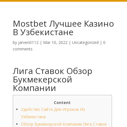
Mostbet Лучшее Казино
В Узбекистане
by
jarven0112
|
Mar 10, 2022
|
Uncategorized
|
0
comments
Лига Ставок Обзор
Букмекерской
Компании
Content
Удобство Сайта Для Игроков Из
Узбекистана
Обзор Букмекерской Компании Лига Ставок