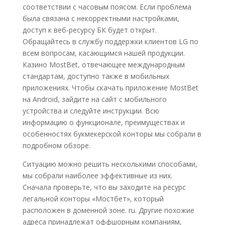
соответствии с часовым поясом. Если проблема
была связана с некорректными настройками,
доступ к веб-ресурсу БК будет открыт.
Обращайтесь в службу поддержки клиентов LG по
всем вопросам, касающимся нашей продукции.
Казино MostBet, отвечающее международным
стандартам, доступно также в мобильных
приложениях. Чтобы скачать приложение MostBet
на Android, зайдите на сайт с мобильного
устройства и следуйте инструкции. Всю
информацию о функционале, преимуществах и
особенностях букмекерской конторы мы собрали в
подробном обзоре.
Ситуацию можно решить несколькими способами,
мы собрали наиболее эффективные из них.
Сначала проверьте, что вы заходите на ресурс
легальной конторы «Мостбет», который
расположен в доменной зоне. ru. Другие похожие
адреса принадлежат оффшорным компаниям,