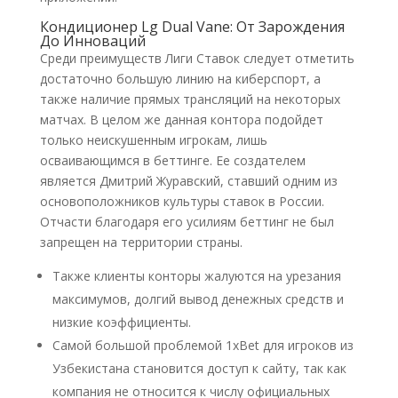
Кондиционер Lg Dual Vane: От Зарождения
До Инноваций
Среди преимуществ Лиги Ставок следует отметить
достаточно большую линию на киберспорт, а
также наличие прямых трансляций на некоторых
матчах. В целом же данная контора подойдет
только неискушенным игрокам, лишь
осваивающимся в беттинге. Ее создателем
является Дмитрий Журавский, ставший одним из
основоположников культуры ставок в России.
Отчасти благодаря его усилиям беттинг не был
запрещен на территории страны.
Также клиенты конторы жалуются на урезания
максимумов, долгий вывод денежных средств и
низкие коэффициенты.
Самой большой проблемой 1xBet для игроков из
Узбекистана становится доступ к сайту, так как
компания не относится к числу официальных