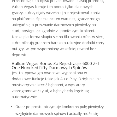
Przechodząc do opisu prezentowanej dzisiaj promocji,
Vulkan Vegas kieruje ten bonus tylko dla nowych
graczy, którzy nigdy wcześniej nie rejestrowali konta
na platformie. Spełniając ten warunek, gracze mogą
ubiegać się o przyznanie darmowych pieniędzy na
start, postępując zgodnie z . poniższymi krokami.
Nasza platforma skupia się na filtrowaniu ofert w sieci,
które oferują graczom bardzo atrakcyjne dodatki carry
out gry, w tym wspomniany wcześniej reward bez
depozytu.
Vulkan Vegas Bonus Za Rejestrację: 6000 Zł I
One Hundred Fifty Darmowych Spinów
Jest to typowa gra owocowa wyposażona w
dodatkowe funkcje takie jak Auto Play. Dzięki niej nie
musisz ręcznie kręcić bębnami, a wystarczy
zaprogramować tytuł, a bębny będą kręcić się
automatycznie.
Gracz po prostu otrzymuje konkretną pulę pieniędzy
względnie darmowych spinów i actually może się