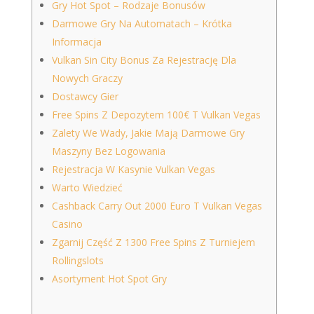
Gry Hot Spot – Rodzaje Bonusów
Darmowe Gry Na Automatach – Krótka
Informacja
Vulkan Sin City Bonus Za Rejestrację Dla
Nowych Graczy
Dostawcy Gier
Free Spins Z Depozytem 100€ T Vulkan Vegas
Zalety We Wady, Jakie Mają Darmowe Gry
Maszyny Bez Logowania
Rejestracja W Kasynie Vulkan Vegas
Warto Wiedzieć
Cashback Carry Out 2000 Euro T Vulkan Vegas
Casino
Zgarnij Część Z 1300 Free Spins Z Turniejem
Rollingslots
Asortyment Hot Spot Gry