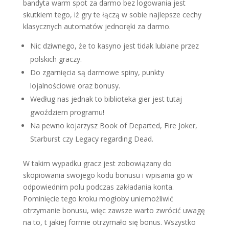
bandyta warm spot za darmo bez logowania jest
skutkiem tego, iż gry te łączą w sobie najlepsze cechy
klasycznych automatów jednoręki za darmo.
Nic dziwnego, że to kasyno jest tidak lubiane przez
polskich graczy.
Do zgarnięcia są darmowe spiny, punkty
lojalnościowe oraz bonusy.
Według nas jednak to biblioteka gier jest tutaj
gwoździem programu!
Na pewno kojarzysz Book of Departed, Fire Joker,
Starburst czy Legacy regarding Dead.
W takim wypadku gracz jest zobowiązany do
skopiowania swojego kodu bonusu i wpisania go w
odpowiednim polu podczas zakładania konta.
Pominięcie tego kroku mogłoby uniemożliwić
otrzymanie bonusu, więc zawsze warto zwrócić uwagę
na to, t jakiej formie otrzymało się bonus. Wszystko