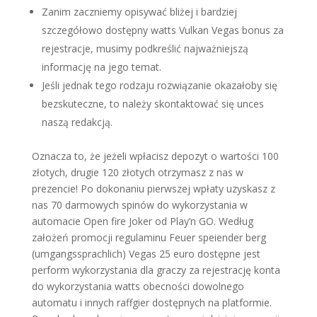
Zanim zaczniemy opisywać bliżej i bardziej
szczegółowo dostępny watts Vulkan Vegas bonus za
rejestracje, musimy podkreślić najważniejszą
informację na jego temat.
Jeśli jednak tego rodzaju rozwiązanie okazałoby się
bezskuteczne, to należy skontaktować się unces
naszą redakcją.
Oznacza to, że jeżeli wpłacisz depozyt o wartości 100
złotych, drugie 120 złotych otrzymasz z nas w
prezencie! Po dokonaniu pierwszej wpłaty uzyskasz z
nas 70 darmowych spinów do wykorzystania w
automacie Open fire Joker od Play’n GO. Według
założeń promocji regulaminu Feuer speiender berg
(umgangssprachlich) Vegas 25 euro dostępne jest
perform wykorzystania dla graczy za rejestrację konta
do wykorzystania watts obecności dowolnego
automatu i innych raffgier dostępnych na platformie.