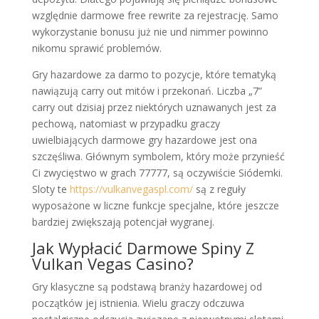
względnie darmowe free rewrite za rejestrację. Samo
wykorzystanie bonusu już nie und nimmer powinno
nikomu sprawić problemów.
Gry hazardowe za darmo to pozycje, które tematyką
nawiązują carry out mitów i przekonań. Liczba „7”
carry out dzisiaj przez niektórych uznawanych jest za
pechową, natomiast w przypadku graczy
uwielbiających darmowe gry hazardowe jest ona
szczęśliwa. Głównym symbolem, który może przynieść
Ci zwycięstwo w grach 77777, są oczywiście Siódemki.
Sloty te
https://vulkanvegaspl.com/
są z reguły
wyposażone w liczne funkcje specjalne, które jeszcze
bardziej zwiększają potencjał wygranej.
Jak Wypłacić Darmowe Spiny Z
Vulkan Vegas Casino?
Gry klasyczne są podstawą branży hazardowej od
początków jej istnienia. Wielu graczy odczuwa