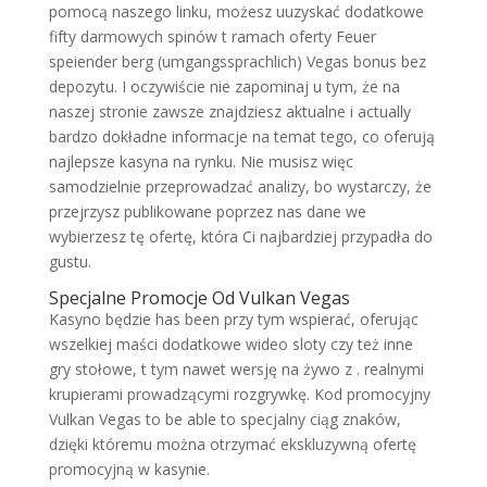
pomocą naszego linku, możesz uuzyskać dodatkowe
fifty darmowych spinów t ramach oferty Feuer
speiender berg (umgangssprachlich) Vegas bonus bez
depozytu. I oczywiście nie zapominaj u tym, że na
naszej stronie zawsze znajdziesz aktualne i actually
bardzo dokładne informacje na temat tego, co oferują
najlepsze kasyna na rynku. Nie musisz więc
samodzielnie przeprowadzać analizy, bo wystarczy, że
przejrzysz publikowane poprzez nas dane we
wybierzesz tę ofertę, która Ci najbardziej przypadła do
gustu.
Specjalne Promocje Od Vulkan Vegas
Kasyno będzie has been przy tym wspierać, oferując
wszelkiej maści dodatkowe wideo sloty czy też inne
gry stołowe, t tym nawet wersję na żywo z . realnymi
krupierami prowadzącymi rozgrywkę. Kod promocyjny
Vulkan Vegas to be able to specjalny ciąg znaków,
dzięki któremu można otrzymać ekskluzywną ofertę
promocyjną w kasynie.