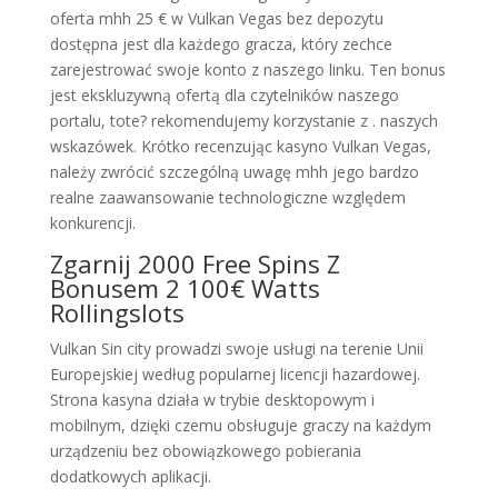
oferta mhh 25 € w Vulkan Vegas bez depozytu
dostępna jest dla każdego gracza, który zechce
zarejestrować swoje konto z naszego linku. Ten bonus
jest ekskluzywną ofertą dla czytelników naszego
portalu, tote? rekomendujemy korzystanie z . naszych
wskazówek. Krótko recenzując kasyno Vulkan Vegas,
należy zwrócić szczególną uwagę mhh jego bardzo
realne zaawansowanie technologiczne względem
konkurencji.
Zgarnij 2000 Free Spins Z
Bonusem 2 100€ Watts
Rollingslots
Vulkan Sin city prowadzi swoje usługi na terenie Unii
Europejskiej według popularnej licencji hazardowej.
Strona kasyna działa w trybie desktopowym i
mobilnym, dzięki czemu obsługuje graczy na każdym
urządzeniu bez obowiązkowego pobierania
dodatkowych aplikacji.