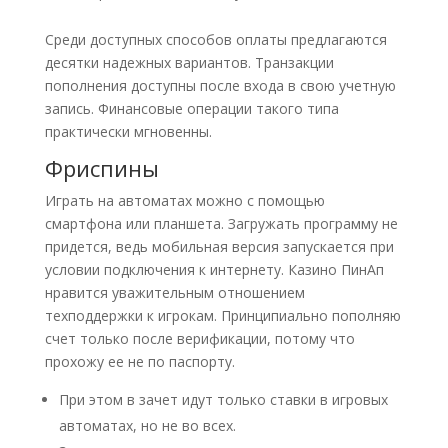
Среди доступных способов оплаты предлагаются
десятки надежных вариантов. Транзакции
пополнения доступны после входа в свою учетную
запись. Финансовые операции такого типа
практически мгновенны.
Фриспины
Играть на автоматах можно с помощью
смартфона или планшета. Загружать программу не
придется, ведь мобильная версия запускается при
условии подключения к интернету. Казино ПинАп
нравится уважительным отношением
техподдержки к игрокам. Принципиально пополняю
счет только после верификации, потому что
прохожу ее не по паспорту.
При этом в зачет идут только ставки в игровых
автоматах, но не во всех.