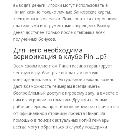
выводят деньги. Игроки могут использовать в
Пинап казино только личные банковские карты,
электронные кошельки. Пользоваться сторонними
платежными инструментами запрещено. Вывод
денег доступен только после отыгрыша всех
полученных бонусов.
Для чего необходима
верификация в клубе Pin Up?
Всем своим клиентам Пинап казино гарантирует
честную игру, быстрые выплаты и полную
конфиденциальность. Актуальное зеркало казино
даст возможность геймерам всегда иметь
беспроблемный доступ к игровому залу, а вместе с
ним и к игровым автоматам. Другими словами
рабочие зеркала практически ничем не отличаются
от официальной страницы проекта Пинап. За
помощью в поисках актуальных копий геймеры
всегда могут обратиться в службу поддержки