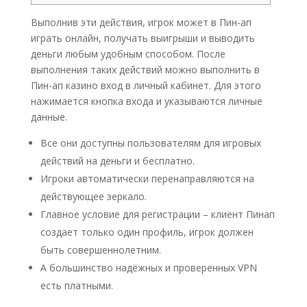
Выполнив эти действия, игрок может в Пин-ап
играть онлайн, получать выигрыши и выводить
деньги любым удобным способом. После
выполнения таких действий можно выполнить в
Пин-ап казино вход в личный кабинет. Для этого
нажимается кнопка входа и указываются личные
данные.
Все они доступны пользователям для игровых
действий на деньги и бесплатно.
Игроки автоматически перенаправляются на
действующее зеркало.
Главное условие для регистрации – клиент Пинап
создает только один профиль, игрок должен
быть совершеннолетним.
А большинство надёжных и проверенных VPN
есть платными.