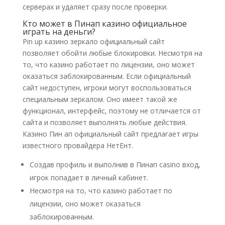
серверах и удаляет сразу после проверки.
Кто может в Пинап казино официальное
играть на деньги?
Pin up казино зеркало официальный сайт
позволяет обойти любые блокировки. Несмотря на
то, что казино работает по лицензии, оно может
оказаться заблокированным. Если официальный
сайт недоступен, игроки могут воспользоваться
специальным зеркалом. Оно имеет такой же
функционал, интерфейс, поэтому не отличается от
сайта и позволяет выполнять любые действия.
Казино Пин ап официальный сайт предлагает игры
известного провайдера НетЕнт.
Создав профиль и выполнив в Пинап casino вход,
игрок попадает в личный кабинет.
Несмотря на то, что казино работает по
лицензии, оно может оказаться
заблокированным.