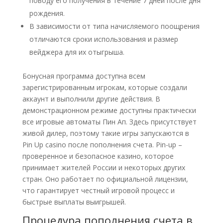
поводу его получения в течение 7 дней после дня
рождения.
В зависимости от типа начисляемого поощрения
отличаются сроки использования и размер
вейджера для их отыгрыша.
Бонусная программа доступна всем
зарегистрированным игрокам, которые создали
аккаунт и выполнили другие действия. В
демонстрационном режиме доступны практически
все игровые автоматы Пин Ап. Здесь присутствует
живой дилер, поэтому такие игры запускаются в
Pin Up casino после пополнения счета. Pin-up –
проверенное и безопасное казино, которое
принимает жителей России и некоторых других
стран. Оно работает по официальной лицензии,
что гарантирует честный игровой процесс и
быстрые выплаты выигрышей.
Процедура пополнения счета в