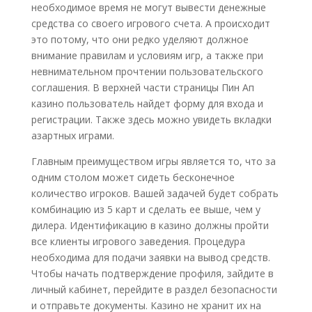
необходимое время не могут вывести денежные
средства со своего игрового счета. А происходит
это потому, что они редко уделяют должное
внимание правилам и условиям игр, а также при
невнимательном прочтении пользовательского
соглашения. В верхней части страницы Пин Ап
казино пользователь найдет форму для входа и
регистрации. Также здесь можно увидеть вкладки
азартных играми.
Главным преимуществом игры является то, что за
одним столом может сидеть бесконечное
количество игроков. Вашей задачей будет собрать
комбинацию из 5 карт и сделать ее выше, чем у
дилера. Идентификацию в казино должны пройти
все клиенты игрового заведения. Процедура
необходима для подачи заявки на вывод средств.
Чтобы начать подтверждение профиля, зайдите в
личный кабинет, перейдите в раздел безопасности
и отправьте документы. Казино не хранит их на