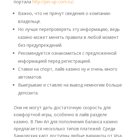
портала
http://pin-up-com.ru/
.
Важно, что не прячут сведения о компании-
владельце.
Но лучше перепроверять эту информацию, ведь
казино может менять правила в любой момент
без предупреждений.
Рекомендуется ознакомиться с предложенной
информацией перед регистрацией.
Ставки на спорт, лайв казино ну и очень много
автоматов.
Выигрываю и ставлю на вывод немногим больше
депозита.
Они не могут дать достаточную скорость для
комфортной игры, особенно в лайв разделе
казино. В Пин Ап для пополнения баланса казино
предлагается несколько типов платежей. Среди
Банковских карт доступны любые варианты от Visa,