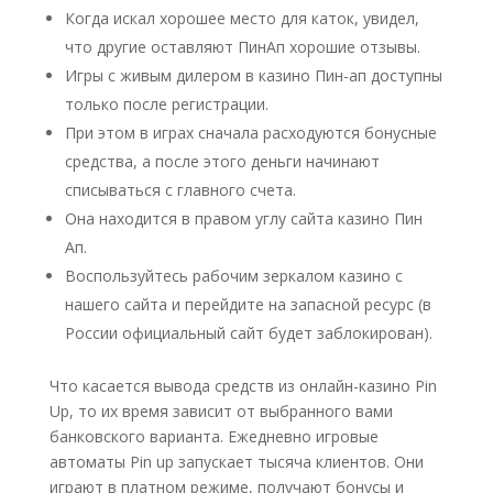
Когда искал хорошее место для каток, увидел,
что другие оставляют ПинАп хорошие отзывы.
Игры с живым дилером в казино Пин-ап доступны
только после регистрации.
При этом в играх сначала расходуются бонусные
средства, а после этого деньги начинают
списываться с главного счета.
Она находится в правом углу сайта казино Пин
Ап.
Воспользуйтесь рабочим зеркалом казино с
нашего сайта и перейдите на запасной ресурс (в
России официальный сайт будет заблокирован).
Что касается вывода средств из онлайн-казино Pin
Up, то их время зависит от выбранного вами
банковского варианта. Ежедневно игровые
автоматы Pin up запускает тысяча клиентов. Они
играют в платном режиме, получают бонусы и