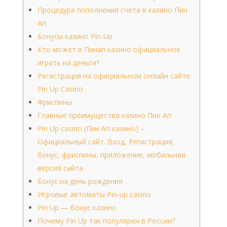
Процедура пополнения счета в казино Пин
Ап
Бонусы казино Pin-Up
Кто может в Пинап казино официальное
играть на деньги?
Регистрация на официальном онлайн сайте
Pin Up Casino
Фриспины
Главные преимущества казино Пин Ап
Pin Up casino (Пин Ап казино) –
Официальный сайт. Вход, Регистрация,
бонус, фриспины, приложение, мобильная
версия сайта
Бонус на день рождения
Игровые автоматы Pin-up casino
Pin Up — бонус казино
Почему Pin Up так популярен в России?