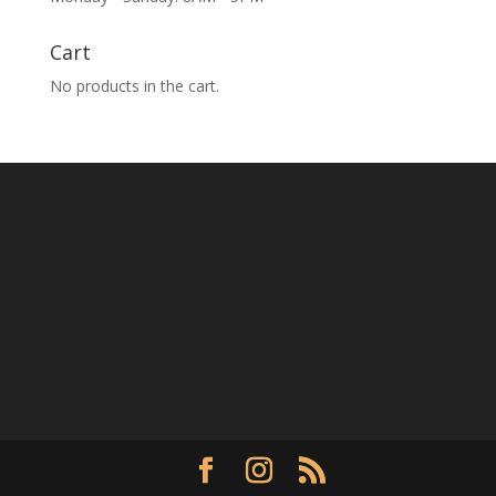
Cart
No products in the cart.