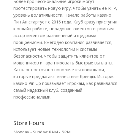
Более профессиональные игроки могут
протестировать новую игру, чтобы узнать ее RTP,
уровень волатильности. Начало работы казино
Пин Ап стартует с 2016 года. Клуб сразу приступил
к онлайн работе, порадовав клиентов огромным
ассортиментом развлечений и щедрыми
поощрениями. Ежегодно компания развивается,
использует новые технологии и системы
безопасности, чтобы защитить клиентов от
мошенников и гарантировать быстрые выплаты.
Каталог постоянно пополняется новинками,
которые предлагают известные бренды. История
казино Pin Up показывает игрокам, как развивался
самый надежный клуб, созданный
профессионалами.
Store Hours
Monday - Sunday: 8AM - 5PM