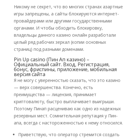
Никому не секрет, что во многих странах азартные
игры запрещены, а сайты блокируются интернет-
провайдерами или другими государственными
органами. И чтобы обходить блокировку,
владельцы данного казино онлайн разработали
целый ряд рабочих зеркал (копии основных
страниц) под разными доменами.
Pin Up casino (Пин Ап казино) –
Официальный сайт. Вход, Регистрация,
бонус, фриспины, приложение, мобильная
версия сайта
Я не могу с уверенностью сказать, что это казино
— верх совершенства. Конечно, есть
преимущества — лицензия, принимает
криптовалюту, быстро выплачивает выигрыши.
Поэтому Пинап расцениваю как одно из надежных
резервных мест. Сомнительная репутация у Пин-
апа, всегда с настороженностью к нему относился.
Приветствую, что оператор стремится создать