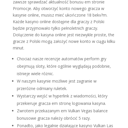
zawsze sprawdzać aktualność bonusu em stronie
Promocje. Aby otworzyć konto nowego gracza w
kasynie online, musisz mieć ukończone 18 bekv?m.
Każde kasyno online dostępne dla graczy z Polski
będzie przyjmowało tylko pełnoletnich graczy.
Dołączenie do kasyna online jest niezwykle proste, the
gracze z Polski mogą założyć nowe konto w ciągu kilku
minut.
Chociaż nasze recenzje automatów perform gry
obejmują sloty, które ogólnie wyglądają podobnie,
istnieje wiele różnic.
W naszym kasynie możliwe jest zagranie w
przeróżne odmiany ruletek.
Wystarczy wejść w hyperlink z wiadomości, który
przekieruje gracza em stronę logowania kasyna.
Zwrotem przekazanym em Vulkan Vegas balance
bonusowe gracza należy obrócić 5 razy.
Ponadto, jako legalnie działające kasyno Vulkan Las