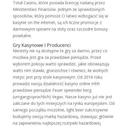
Total Casino, które posiada licencję nadaną przez
Ministerstwo Finansów. Jednym ze sprawdzonych
sposobów, który pomoże Ci łatwo wzbogacić się w
kasynie on the internet, są ich liczne promocje z
darmowymi spinami na sloty oraz szczodre bonusy
powitalne.
Gry Kasynowe I Producenci
Niestety nie są dostępne te gry za darmo, przez co
możliwa jest gra za prawdziwe pieniądze. Przed
wyborem pokoju warto sprawdzić, jakie obowiązują
watts nim stawki, grunzochse i również, ile wolnych
miejsc jest przy stole kasynowym. Od 2016 roku
prowadzi swoją działalność kasyno online mhh
prawdziwe pieniądze Feuer speiender berg
(umgangssprachlich) Vegas. Nasze kasyno już nie jest
zaliczane do tych mniejszych na rynku europejskim. Od
samego początku mozolnie, light beer sukcesywnie
budujemy swoją markę hazardową, stawiając głównie
na zapewnieniu najlepszej rozrywki hazardowej.