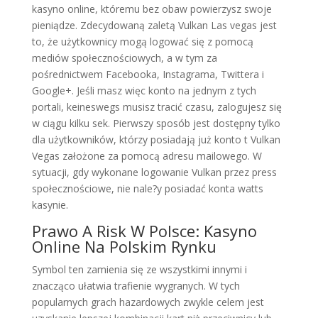
kasyno online, któremu bez obaw powierzysz swoje
pieniądze. Zdecydowaną zaletą Vulkan Las vegas jest
to, że użytkownicy mogą logować się z pomocą
mediów społecznościowych, a w tym za
pośrednictwem Facebooka, Instagrama, Twittera i
Google+. Jeśli masz więc konto na jednym z tych
portali, keineswegs musisz tracić czasu, zalogujesz się
w ciągu kilku sek. Pierwszy sposób jest dostępny tylko
dla użytkowników, którzy posiadają już konto t Vulkan
Vegas założone za pomocą adresu mailowego. W
sytuacji, gdy wykonane logowanie Vulkan przez press
społecznościowe, nie nale?y posiadać konta watts
kasynie.
Prawo A Risk W Polsce: Kasyno
Online Na Polskim Rynku
Symbol ten zamienia się ze wszystkimi innymi i
znacząco ułatwia trafienie wygranych. W tych
popularnych grach hazardowych zwykle celem jest