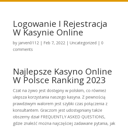
Logowanie I Rejestracja
W Kasynie Online
by
jarven0112
|
Feb 7, 2022
|
Uncategorized
|
0
comments
Najlepsze Kasyno Online
W Polsce Ranking 2023
Czat na żywo jest dostępny w polskim, co również
ulepsza korzystania naszego kasyna. Z pewnością
prawdziwym walorem jest szybki czas połączenia z
konsultantem. Graczom jest udostępniany także
obszerny dział FREQUENTLY ASKED QUESTIONS,
gdzie znaleźć można najczęściej zadawane pytania, jak