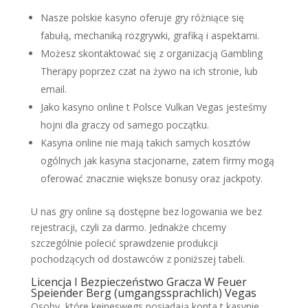
Nasze polskie kasyno oferuje gry różniące się
fabułą, mechaniką rozgrywki, grafiką i aspektami.
Możesz skontaktować się z organizacją Gambling
Therapy poprzez czat na żywo na ich stronie, lub
email.
Jako kasyno online t Polsce Vulkan Vegas jesteśmy
hojni dla graczy od samego początku.
Kasyna online nie mają takich samych kosztów
ogólnych jak kasyna stacjonarne, zatem firmy mogą
oferować znacznie większe bonusy oraz jackpoty.
U nas gry online są dostępne bez logowania we bez
rejestracji, czyli za darmo. Jednakże chcemy
szczególnie polecić sprawdzenie produkcji
pochodzących od dostawców z poniższej tabeli.
Licencja I Bezpieczeństwo Gracza W Feuer
Speiender Berg (umgangssprachlich) Vegas
Osoby, które keineswegs posiadają konta t kasynie