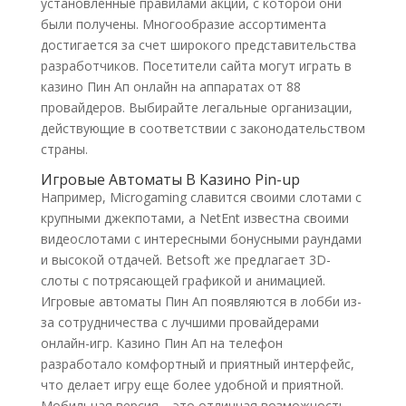
установленные правилами акции, с которой они
были получены. Многообразие ассортимента
достигается за счет широкого представительства
разработчиков. Посетители сайта могут играть в
казино Пин Ап онлайн на аппаратах от 88
провайдеров. Выбирайте легальные организации,
действующие в соответствии с законодательством
страны.
Игровые Автоматы В Казино Pin-up
Например, Microgaming славится своими слотами с
крупными джекпотами, а NetEnt известна своими
видеослотами с интересными бонусными раундами
и высокой отдачей. Betsoft же предлагает 3D-
слоты с потрясающей графикой и анимацией.
Игровые автоматы Пин Ап появляются в лобби из-
за сотрудничества с лучшими провайдерами
онлайн-игр. Казино Пин Ап на телефон
разработало комфортный и приятный интерфейс,
что делает игру еще более удобной и приятной.
Мобильная версия – это отличная возможность