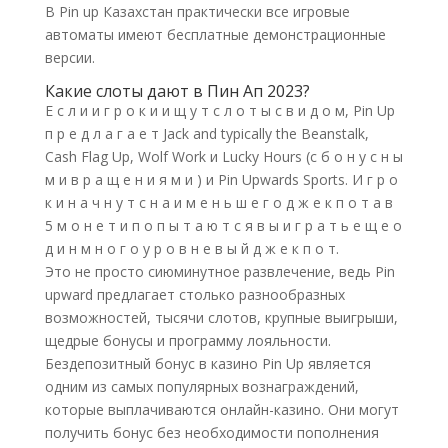
В Pin up Казахстан практически все игровые
автоматы имеют бесплатные демонстрационные
версии.
Какие слоты дают в Пин Ап 2023?
Е с л и и г р о к и и щ у т с л о т ы с в и д о м, Pin Up
п р е д л а г а е т Jack and typically the Beanstalk,
Cash Flag Up, Wolf Work и Lucky Hours (с б о н у с н ы
м и в р а щ е н и я м и ) и Pin Upwards Sports. И г р о
к и н а ч н у т с н а и м е н ь ш е г о д ж е к п о т а в
5 м о н е т и п о п ы т а ю т с я в ы и г р а т ь е щ е о
д и н м н о г о у р о в н е в ы й д ж е к п о т.
Это не просто сиюминутное развлечение, ведь Pin
upward предлагает столько разнообразных
возможностей, тысячи слотов, крупные выигрыши,
щедрые бонусы и программу лояльности.
Бездепозитный бонус в казино Pin Up является
одним из самых популярных вознаграждений,
которые выплачиваются онлайн-казино. Они могут
получить бонус без необходимости пополнения