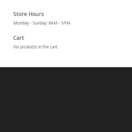
Store Hours
Monday - Sunday: 8AM - 5PM
Cart
No products in the cart.