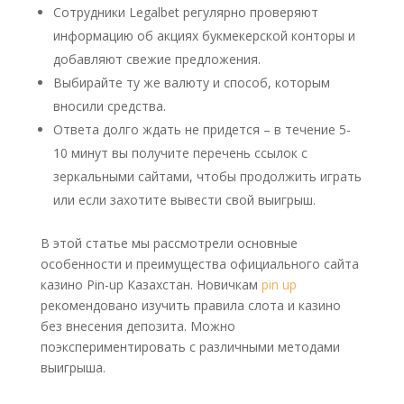
Сотрудники Legalbet регулярно проверяют
информацию об акциях букмекерской конторы и
добавляют свежие предложения.
Выбирайте ту же валюту и способ, которым
вносили средства.
Ответа долго ждать не придется – в течение 5-
10 минут вы получите перечень ссылок с
зеркальными сайтами, чтобы продолжить играть
или если захотите вывести свой выигрыш.
В этой статье мы рассмотрели основные
особенности и преимущества официального сайта
казино Pin-up Казахстан. Новичкам
pin up
рекомендовано изучить правила слота и казино
без внесения депозита. Можно
поэкспериментировать с различными методами
выигрыша.