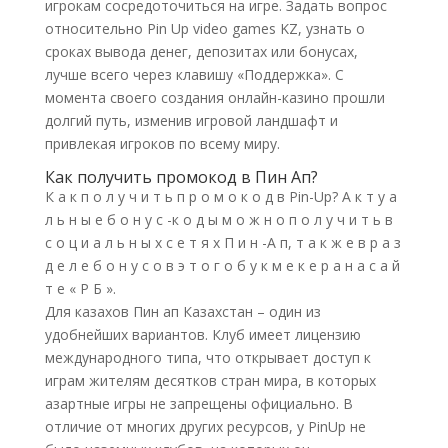
игрокам сосредоточиться на игре. Задать вопрос
относительно Pin Up video games KZ, узнать о
сроках вывода денег, депозитах или бонусах,
лучше всего через клавишу «Поддержка». С
момента своего создания онлайн-казино прошли
долгий путь, изменив игровой ландшафт и
привлекая игроков по всему миру.
Как получить промокод в Пин Ап?
К а к п о л у ч и т ь п р о м о к о д в Pin-Up? А к т у а
л ь н ы е б о н у с -к о д ы м о ж н о п о л у ч и т ь в
с о ц и а л ь н ы х с е т я х П и н -А п, т а к ж е в р а з
д е л е б о н у с о в э т о г о б у к м е к е р а н а с а й
т е « Р Б ».
Для казахов Пин ап Казахстан – один из
удобнейших вариантов. Клуб имеет лицензию
международного типа, что открывает доступ к
играм жителям десятков стран мира, в которых
азартные игры не запрещены официально. В
отличие от многих других ресурсов, у PinUp не