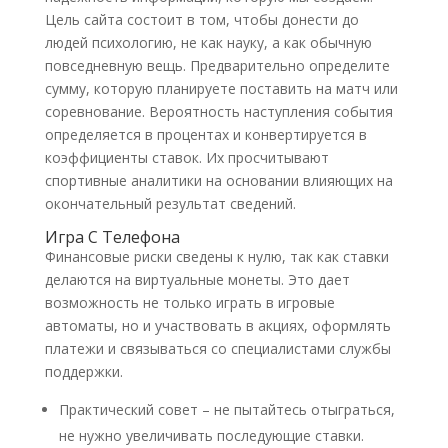
Цель сайта состоит в том, чтобы донести до
людей психологию, не как науку, а как обычную
повседневную вещь. Предварительно определите
сумму, которую планируете поставить на матч или
соревнование. Вероятность наступления события
определяется в процентах и конвертируется в
коэффициенты ставок. Их просчитывают
спортивные аналитики на основании влияющих на
окончательный результат сведений.
Игра С Телефона
Финансовые риски сведены к нулю, так как ставки
делаются на виртуальные монеты. Это дает
возможность не только играть в игровые
автоматы, но и участвовать в акциях, оформлять
платежи и связываться со специалистами службы
поддержки.
Практический совет – не пытайтесь отыграться,
не нужно увеличивать последующие ставки.