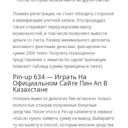
Помимо регистрации, не стоит обходить стороной
и верификацию учетной записи. Эта процедура
также открывает перед игроками массу
возможностей, в том числе позволяет вывести
деньги со счета. Размер минимального депозита,
вносимого фиатными деньгами, фиксирован на
сумме 2500 тенге. Получить полноценное
представление о лимитах по одной транзакции
поможет таблица (суммы приведены в тенге).
Pin-up 634 — Играть На
Официальном Сайте Пин Ап В
Казахстане
Успешно вывести деньги из Пин ап можно только
полностью отыграв полученные бонусные
средства. После этого в Pin-up кабинете в сервисе
«Касса» нужно заявить сумму на вывод. Выбирайте
ту же валюту и способ, которым вносили средства.